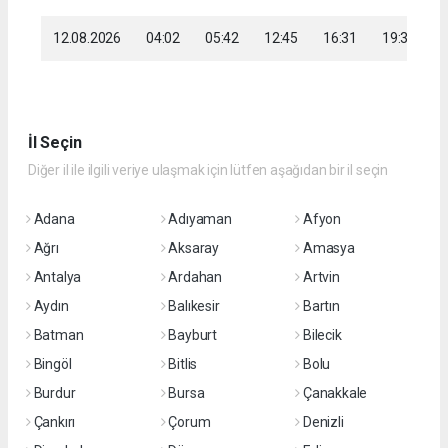
12.08.2026
04:02
05:42
12:45
16:31
19:38
2
İl Seçin
Diğer il ile ilgili veriye ulaşmak için lütfen aşağıdan bir il seçin
Adana
Adıyaman
Afyon
Ağrı
Aksaray
Amasya
Antalya
Ardahan
Artvin
Aydın
Balıkesir
Bartın
Batman
Bayburt
Bilecik
Bingöl
Bitlis
Bolu
Burdur
Bursa
Çanakkale
Çankırı
Çorum
Denizli