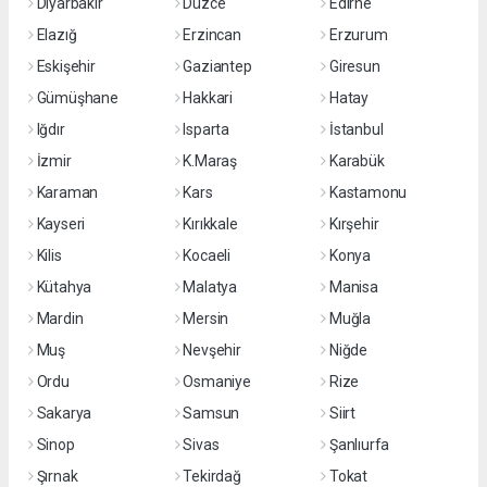
Diyarbakır
Düzce
Edirne
Elazığ
Erzincan
Erzurum
Eskişehir
Gaziantep
Giresun
Gümüşhane
Hakkari
Hatay
Iğdır
Isparta
İstanbul
İzmir
K.Maraş
Karabük
Karaman
Kars
Kastamonu
Kayseri
Kırıkkale
Kırşehir
Kilis
Kocaeli
Konya
Kütahya
Malatya
Manisa
Mardin
Mersin
Muğla
Muş
Nevşehir
Niğde
Ordu
Osmaniye
Rize
Sakarya
Samsun
Siirt
Sinop
Sivas
Şanlıurfa
Şırnak
Tekirdağ
Tokat