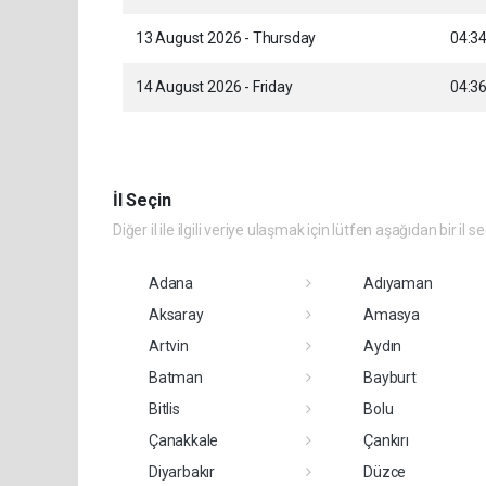
13 August 2026 - Thursday
04:3
14 August 2026 - Friday
04:3
İl Seçin
Diğer il ile ilgili veriye ulaşmak için lütfen aşağıdan bir il s
Adana
Adıyaman
Aksaray
Amasya
Artvin
Aydın
Batman
Bayburt
Bitlis
Bolu
Çanakkale
Çankırı
Diyarbakır
Düzce