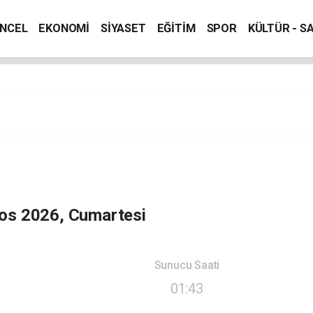
NCEL
EKONOMİ
SİYASET
EĞİTİM
SPOR
KÜLTÜR - S
os 2026, Cumartesi
Sunucu Saati
01:43