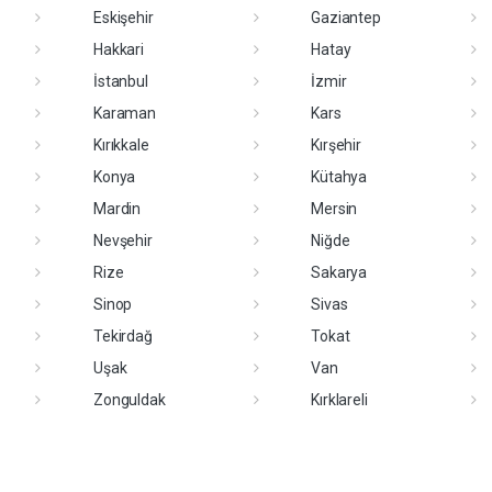
Eskişehir
Gaziantep
Hakkari
Hatay
İstanbul
İzmir
Karaman
Kars
Kırıkkale
Kırşehir
Konya
Kütahya
Mardin
Mersin
Nevşehir
Niğde
Rize
Sakarya
Sinop
Sivas
Tekirdağ
Tokat
Uşak
Van
Zonguldak
Kırklareli