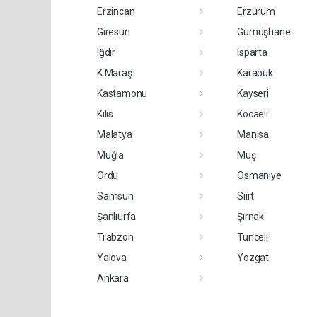
Erzincan
Erzurum
Giresun
Gümüşhane
Iğdır
Isparta
K.Maraş
Karabük
Kastamonu
Kayseri
Kilis
Kocaeli
Malatya
Manisa
Muğla
Muş
Ordu
Osmaniye
Samsun
Siirt
Şanlıurfa
Şırnak
Trabzon
Tunceli
Yalova
Yozgat
Ankara