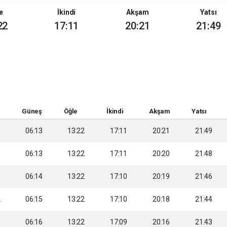
e
İkindi
Akşam
Yatsı
22
17:11
20:21
21:49
Güneş
Öğle
İkindi
Akşam
Yatsı
8
06:13
13:22
17:11
20:21
21:49
9
06:13
13:22
17:11
20:20
21:48
1
06:14
13:22
17:10
20:19
21:46
2
06:15
13:22
17:10
20:18
21:44
3
06:16
13:22
17:09
20:16
21:43