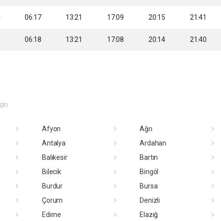
4
06:17
13:21
17:09
20:15
21:41
6
06:18
13:21
17:08
20:14
21:40
eçin
Afyon
Ağrı
Antalya
Ardahan
Balıkesir
Bartın
Bilecik
Bingöl
Burdur
Bursa
Çorum
Denizli
Edirne
Elazığ