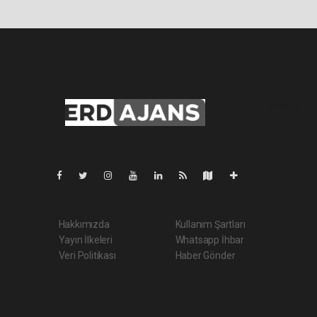
Pro-0.155
Hakkımızda
Kullanım Şartları
Yayın İlkeleri
Whatsapp İhbar
Veri Politikası
Haber Gönder