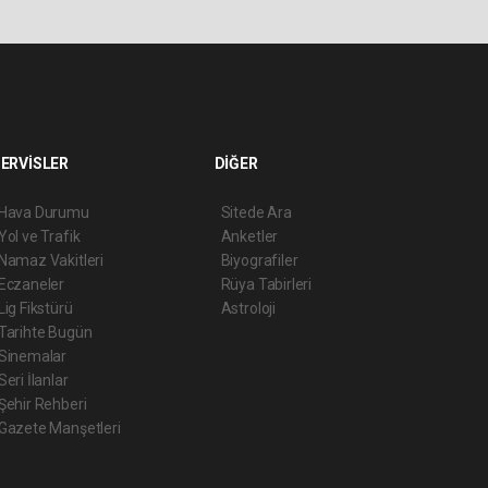
ERVİSLER
DİĞER
Hava Durumu
Sitede Ara
Yol ve Trafik
Anketler
Namaz Vakitleri
Biyografiler
Eczaneler
Rüya Tabirleri
Lig Fikstürü
Astroloji
Tarihte Bugün
Sinemalar
Seri İlanlar
Şehir Rehberi
Gazete Manşetleri