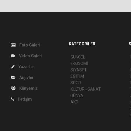
KATEGORİLER
S
Foto Galeri
Video Galeri
GÜNCEL
EKONOMİ
Yazarlar
SİYASET
EĞİTİM
Arşivler
SPOR
Künyemiz
KÜLTÜR - SANAT
DÜNYA
İletişim
AKP