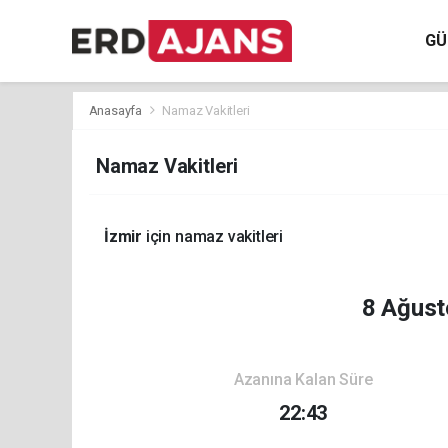
GÜ
Anasayfa
Namaz Vakitleri
Namaz Vakitleri
İzmir
için namaz vakitleri
8 Ağust
Azanına Kalan Süre
22:43