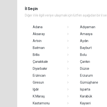
İl Seçin
Diğer il ile ilgili veriye ulaşmak için lütfen aşağıdan bir il s
Adana
Adıyaman
Aksaray
Amasya
Artvin
Aydın
Batman
Bayburt
Bitlis
Bolu
Çanakkale
Çankırı
Diyarbakır
Düzce
Erzincan
Erzurum
Giresun
Gümüşhane
Iğdır
Isparta
K.Maraş
Karabük
Kastamonu
Kayseri