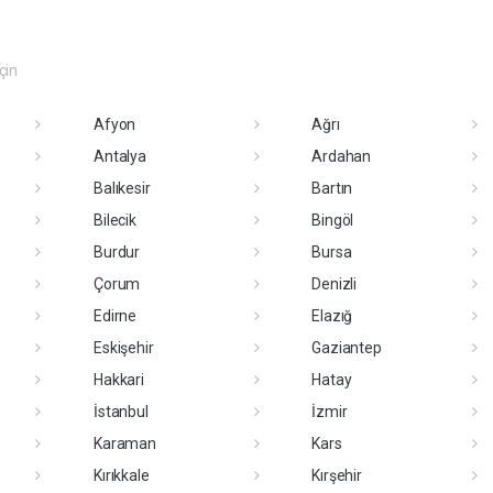
eçin
Afyon
Ağrı
Antalya
Ardahan
Balıkesir
Bartın
Bilecik
Bingöl
Burdur
Bursa
Çorum
Denizli
Edirne
Elazığ
Eskişehir
Gaziantep
Hakkari
Hatay
İstanbul
İzmir
Karaman
Kars
Kırıkkale
Kırşehir