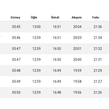
Güneş
Öğle
İkindi
Akşam
Yatsı
6
05:45
13:00
16:51
20:04
21:36
7
05:46
12:59
16:51
20:03
21:34
9
05:47
12:59
16:50
20:01
21:32
0
05:47
12:59
16:50
20:00
21:31
1
05:48
12:59
16:49
19:59
21:29
3
05:49
12:59
16:49
19:58
21:27
4
05:50
12:59
16:48
19:56
21:26