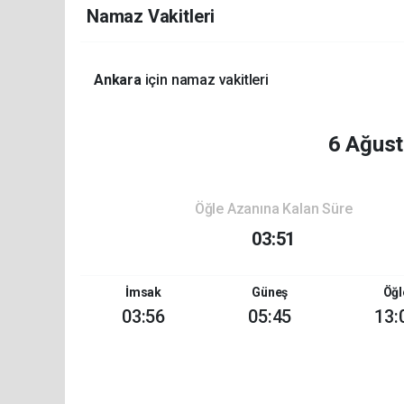
Namaz Vakitleri
Ankara
için namaz vakitleri
6 Ağus
Öğle Azanına Kalan Süre
03:51
İmsak
Güneş
Öğl
03:56
05:45
13: