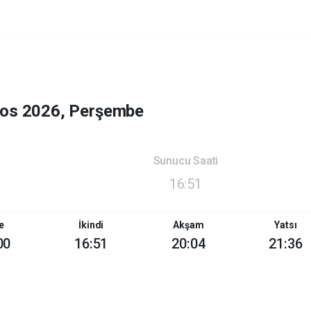
tos 2026, Perşembe
Sunucu Saati
16:51
e
İkindi
Akşam
Yatsı
00
16:51
20:04
21:36