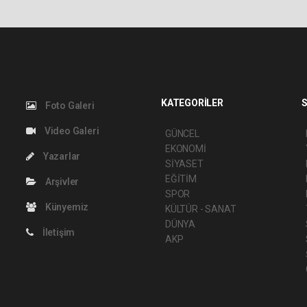
KATEGORİLER
S
Foto Galeri
Video Galeri
GÜNCEL
EKONOMİ
Yazarlar
SİYASET
EĞİTİM
Arşivler
SPOR
Künyemiz
KÜLTÜR - SANAT
DÜNYA
İletişim
AKP