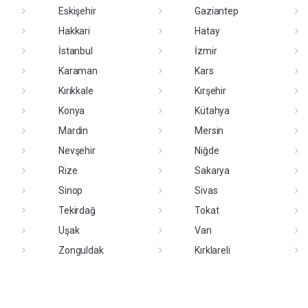
Eskişehir
Gaziantep
Hakkari
Hatay
İstanbul
İzmir
Karaman
Kars
Kırıkkale
Kırşehir
Konya
Kütahya
Mardin
Mersin
Nevşehir
Niğde
Rize
Sakarya
Sinop
Sivas
Tekirdağ
Tokat
Uşak
Van
Zonguldak
Kırklareli