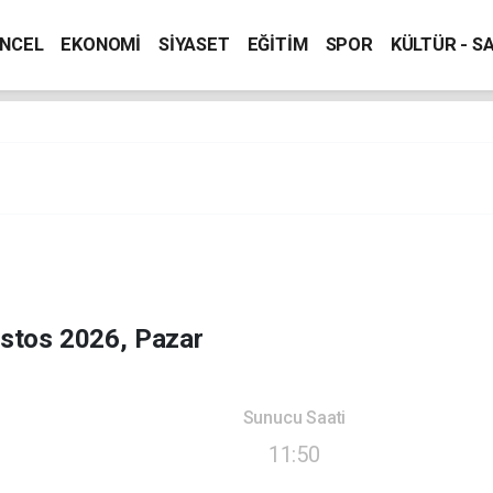
NCEL
EKONOMİ
SİYASET
EĞİTİM
SPOR
KÜLTÜR - S
stos 2026, Pazar
Sunucu Saati
11:50