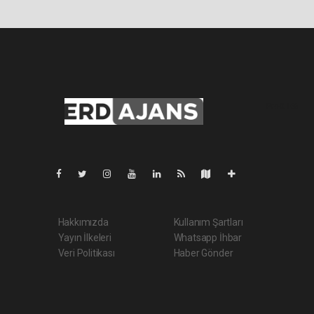
Pro-0.166
Hakkımızda
Kullanım Şartları
Yayın İlkeleri
Whatsapp İhbar
Veri Politikası
Haber Gönder