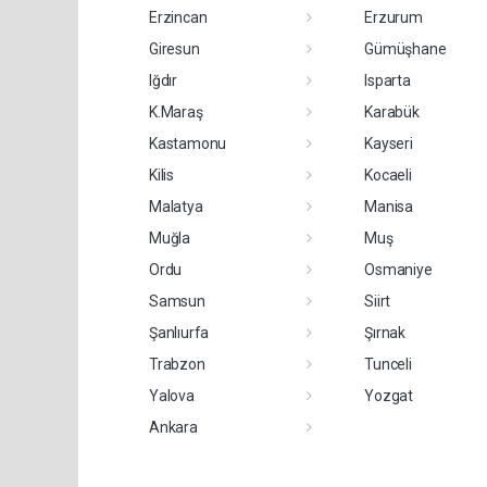
Erzincan
Erzurum
Giresun
Gümüşhane
Iğdır
Isparta
K.Maraş
Karabük
Kastamonu
Kayseri
Kilis
Kocaeli
Malatya
Manisa
Muğla
Muş
Ordu
Osmaniye
Samsun
Siirt
Şanlıurfa
Şırnak
Trabzon
Tunceli
Yalova
Yozgat
Ankara