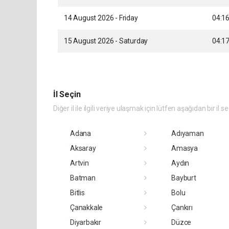
14 August 2026 - Friday
04:1
15 August 2026 - Saturday
04:1
İl Seçin
Diğer il ile ilgili veriye ulaşmak için lütfen aşağıdan bir il s
Adana
Adıyaman
Aksaray
Amasya
Artvin
Aydın
Batman
Bayburt
Bitlis
Bolu
Çanakkale
Çankırı
Diyarbakır
Düzce