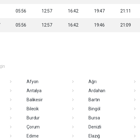
6
05:56
12:57
16:42
19:47
21:11
7
05:56
12:57
16:42
19:46
21:09
eçin
Afyon
Ağrı
Antalya
Ardahan
Balıkesir
Bartın
Bilecik
Bingöl
Burdur
Bursa
Çorum
Denizli
Edirne
Elazığ