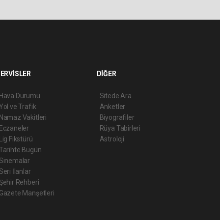
ERVİSLER
DİĞER
Hava Durumu
Sitede Ara
Yol ve Trafik
Anketler
Namaz Vakitleri
Biyografiler
Eczaneler
Rüya Tabirleri
Lig Fikstürü
Astroloji
Tarihte Bugün
Sinemalar
Seri İlanlar
Şehir Rehberi
Gazete Manşetleri