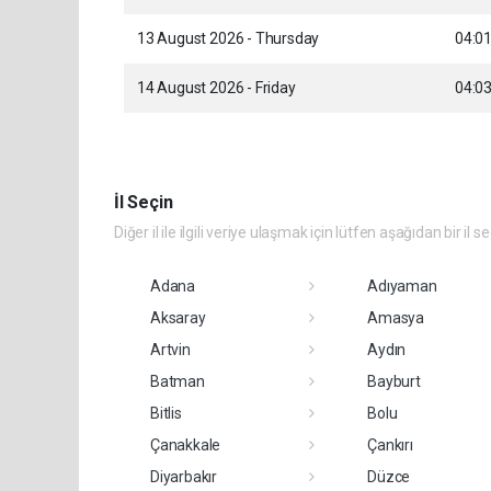
13 August 2026 - Thursday
04:0
14 August 2026 - Friday
04:0
İl Seçin
Diğer il ile ilgili veriye ulaşmak için lütfen aşağıdan bir il s
Adana
Adıyaman
Aksaray
Amasya
Artvin
Aydın
Batman
Bayburt
Bitlis
Bolu
Çanakkale
Çankırı
Diyarbakır
Düzce