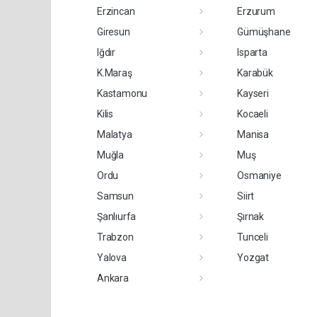
Erzincan
Erzurum
Giresun
Gümüşhane
Iğdır
Isparta
K.Maraş
Karabük
Kastamonu
Kayseri
Kilis
Kocaeli
Malatya
Manisa
Muğla
Muş
Ordu
Osmaniye
Samsun
Siirt
Şanlıurfa
Şırnak
Trabzon
Tunceli
Yalova
Yozgat
Ankara