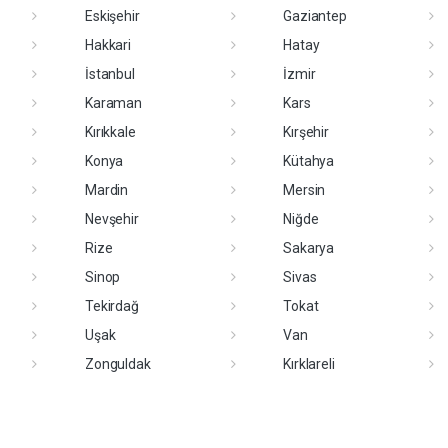
Eskişehir
Gaziantep
Hakkari
Hatay
İstanbul
İzmir
Karaman
Kars
Kırıkkale
Kırşehir
Konya
Kütahya
Mardin
Mersin
Nevşehir
Niğde
Rize
Sakarya
Sinop
Sivas
Tekirdağ
Tokat
Uşak
Van
Zonguldak
Kırklareli