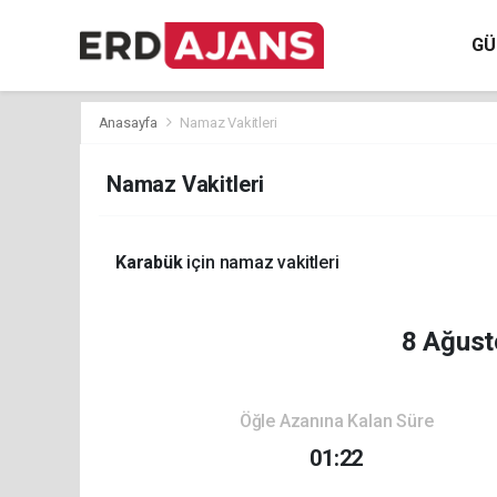
GÜ
Anasayfa
Namaz Vakitleri
Namaz Vakitleri
Karabük
için namaz vakitleri
8 Ağust
Öğle Azanına Kalan Süre
01:22