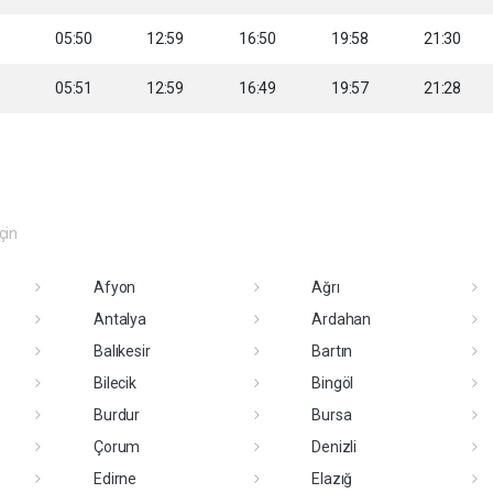
1
05:50
12:59
16:50
19:58
21:30
3
05:51
12:59
16:49
19:57
21:28
eçin
Afyon
Ağrı
Antalya
Ardahan
Balıkesir
Bartın
Bilecik
Bingöl
Burdur
Bursa
Çorum
Denizli
Edirne
Elazığ