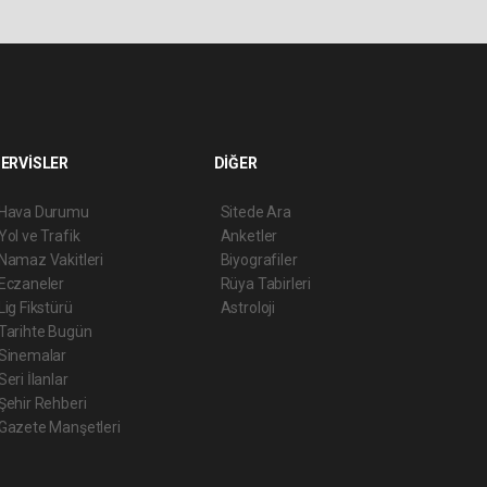
ERVİSLER
DİĞER
Hava Durumu
Sitede Ara
Yol ve Trafik
Anketler
Namaz Vakitleri
Biyografiler
Eczaneler
Rüya Tabirleri
Lig Fikstürü
Astroloji
Tarihte Bugün
Sinemalar
Seri İlanlar
Şehir Rehberi
Gazete Manşetleri