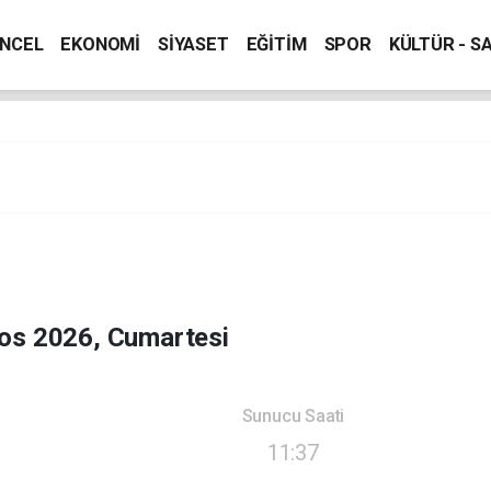
NCEL
EKONOMİ
SİYASET
EĞİTİM
SPOR
KÜLTÜR - S
os 2026, Cumartesi
Sunucu Saati
11:37