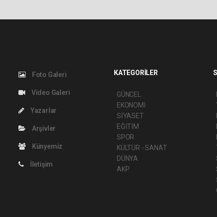
KATEGORİLER
S
Foto Galeri
Video Galeri
GÜNCEL
EKONOMİ
Yazarlar
SİYASET
EĞİTİM
Arşivler
SPOR
Künyemiz
KÜLTÜR - SANAT
DÜNYA
İletişim
AKP