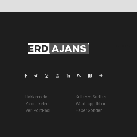
Pro-0.136
Hakkımızda
Kullanım Şartları
Yayın İlkeleri
Whatsapp İhbar
Veri Politikası
Haber Gönder