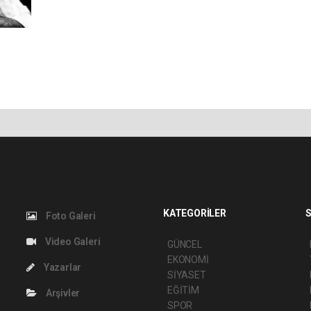
KATEGORİLER
S
Foto Galeri
Video Galeri
GÜNCEL
EKONOMİ
Yazarlar
SİYASET
EĞİTİM
Arşivler
SPOR