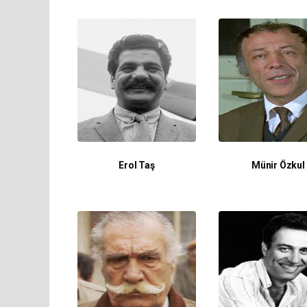
Erol Taş
Münir Özkul