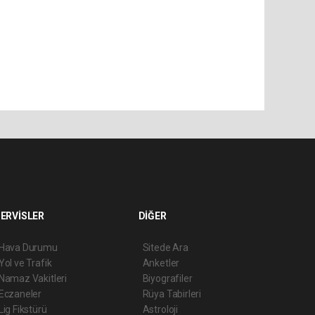
ERVİSLER
DİĞER
Hava Durumu
Sitede Ara
Yol ve Trafik
Anketler
Namaz Vakitleri
Biyografiler
Eczaneler
Rüya Tabirleri
Lig Fikstürü
Astroloji