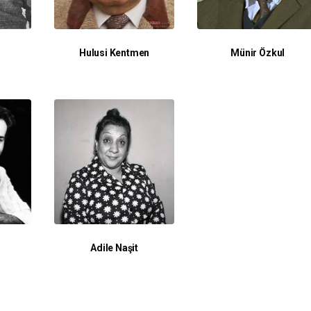
Hulusi Kentmen
Münir Özkul
Adile Naşit