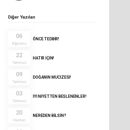
Diğer Yazıları
06
ÖNCE TEDBİR!
Ağustos
22
HATIR İÇİN!
Temmuz
09
DOĞANIN MUCİZESİ!
Temmuz
03
İYİ NİYETTEN BESLENENLER!
Temmuz
20
NEREDEN BİLSİN?
Haziran