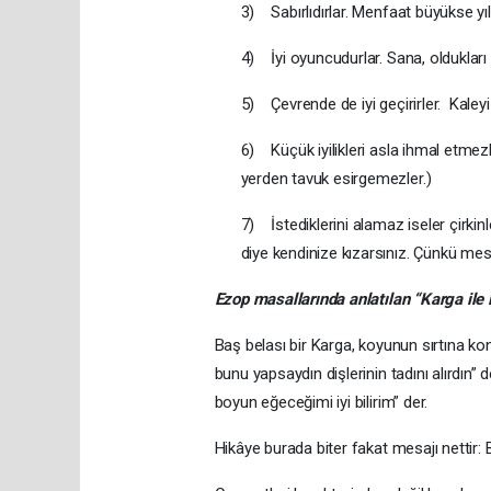
3) Sabırlıdırlar. Menfaat büyükse yıll
4) İyi oyuncudurlar. Sana, oldukları g
5) Çevrende de iyi geçirirler. Kaleyi 
6) Küçük iyilikleri asla ihmal etmez
yerden tavuk esirgemezler.)
7) İstediklerini alamaz iseler çirki
diye kendinize kızarsınız. Çünkü mes
Ezop masallarında anlatılan “Karga ile 
Baş belası bir Karga, koyunun sırtına k
bunu yapsaydın dişlerinin tadını alırdın”
boyun eğeceğimi iyi bilirim” der.
Hikâye burada biter fakat mesajı nettir: 