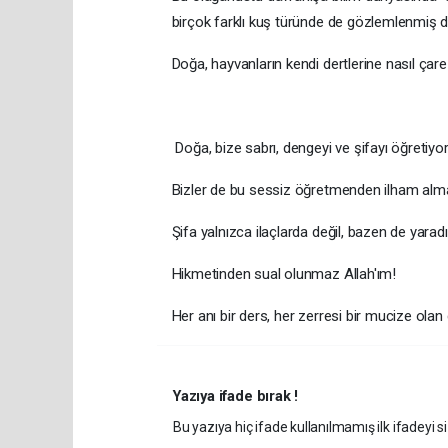
birçok farklı kuş türünde de gözlemlenmiş 
Doğa, hayvanların kendi dertlerine nasıl çare
Doğa, bize sabrı, dengeyi ve şifayı öğretiyor
Bizler de bu sessiz öğretmenden ilham alma
Şifa yalnızca ilaçlarda değil, bazen de yaradı
Hikmetinden sual olunmaz Allah'ım!
Her anı bir ders, her zerresi bir mucize 
Yazıya ifade bırak !
Bu yazıya hiç ifade kullanılmamış ilk ifadeyi si