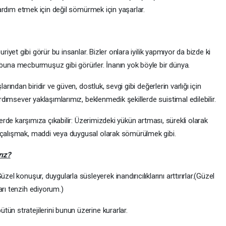
yardım etmek için değil sömürmek için yaşarlar.
buriyet gibi görür bu insanlar. Bizler onlara iyilik yapmıyor da bizde ki
iz buna mecburmuşuz gibi görürler. İnanın yok böyle bir dünya.
şlarından biridir ve güven, dostluk, sevgi gibi değerlerin varlığı için
dımsever yaklaşımlarımız, beklenmedik şekillerde suistimal edilebilir.
illerde karşımıza çıkabilir: Üzerimizdeki yükün artması, sürekli olarak
çalışmak, maddi veya duygusal olarak sömürülmek gibi.
rız?
zel konuşur, duygularla süsleyerek inandırıcılıklarını arttırırlar.(Güzel
ları tenzih ediyorum.)
tün stratejilerini bunun üzerine kurarlar.