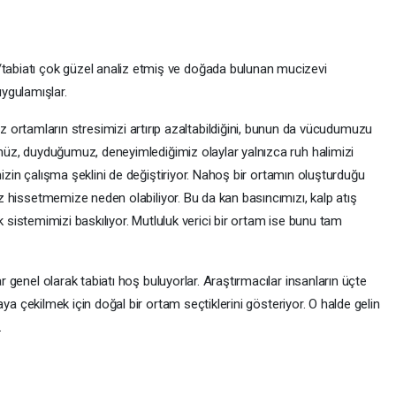
ı/tabiatı çok güzel analiz etmiş ve doğada bulunan mucizevi
ygulamışlar.
 ortamların stresimizi artırıp azaltabildiğini, bunun da vücudumuzu
müz, duyduğumuz, deneyimlediğimiz olaylar yalnızca ruh halimizi
imizin çalışma şeklini de değiştiriyor. Nahoş bir ortamın oluşturduğu
z hissetmemize neden olabiliyor. Bu da kan basıncımızı, kalp atış
lık sistemimizi baskılıyor. Mutluluk verici bir ortam ise bunu tam
 genel olarak tabiatı hoş buluyorlar. Araştırmacılar insanların üçte
vaya çekilmek için doğal bir ortam seçtiklerini gösteriyor. O halde gelin
…