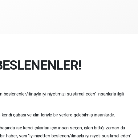
 BESLENENLER!
en beslenenler/itinayla iyi niyetimizi suistimal eden” insanlarla ilgili
kendi çabası ve alın teriyle bir yerlere gelebilmiş insanlardır.
şında ise kendi çıkarları için insan seçen, işleri bittiği zaman da
bir haber; yani “iyi niyetten beslenen/itinayla iyi niyeti suistimal eden”