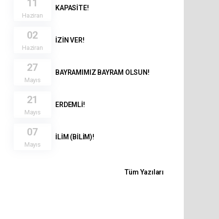
11
KAPASİTE!
Haziran
02
İZİN VER!
Haziran
27
BAYRAMIMIZ BAYRAM OLSUN!
Mayıs
21
ERDEMLİ!
Mayıs
07
İLİM (BİLİM)!
Mayıs
Tüm Yazıları