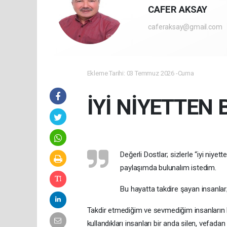
CAFER AKSAY
caferaksay@gmail.com
Ekleme Tarihi: 03 Temmuz 2026 -Cuma
İYİ NİYETTEN
Değerli Dostlar; sizlerle “iyi niyett
paylaşımda bulunalım istedim.
Bu hayatta takdire şayan insanlar; 
Takdir etmediğim ve sevmediğim insanların ba
kullandıkları insanları bir anda silen, vefadan 