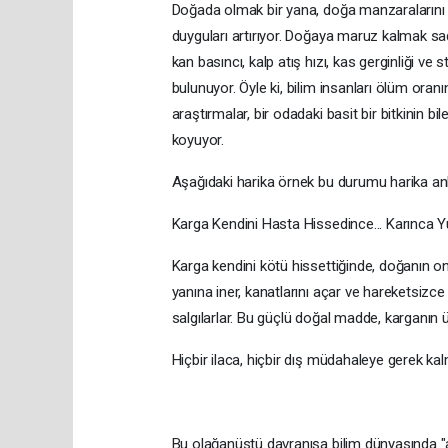
Doğada olmak bir yana, doğa manzaralarını i
duyguları artırıyor. Doğaya maruz kalmak s
kan basıncı, kalp atış hızı, kas gerginliği ve
bulunuyor. Öyle ki, bilim insanları ölüm oranı
araştırmalar, bir odadaki basit bir bitkinin b
koyuyor.
Aşağıdaki harika örnek bu durumu harika an
Karga Kendini Hasta Hissedince... Karınca Y
Karga kendini kötü hissettiğinde, doğanın o
yanına iner, kanatlarını açar ve hareketsizce
salgılarlar. Bu güçlü doğal madde, karganın üz
Hiçbir ilaca, hiçbir dış müdahaleye gerek ka
Bu olağanüstü davranışa bilim dünyasında "an