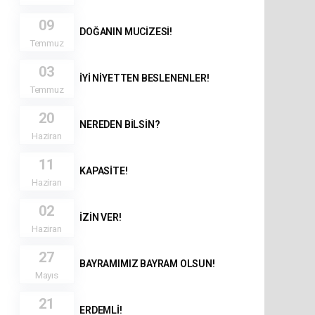
09
DOĞANIN MUCİZESİ!
Temmuz
03
İYİ NİYETTEN BESLENENLER!
Temmuz
20
NEREDEN BİLSİN?
Haziran
11
KAPASİTE!
Haziran
02
İZİN VER!
Haziran
27
BAYRAMIMIZ BAYRAM OLSUN!
Mayıs
21
ERDEMLİ!