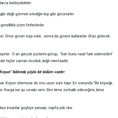
arca bekleyebilirler.
ibi değil görmek istediğin kişi gibi görünürler.
genellikle içten fethederler.
ler. Önce güven inşa eder, sonra da güveni kullanırlar. (Kaz gelecek
nleşirler. O an gerçek yüzlerini görüp, “ben bunu nasıl fark edemedim”
ele hiçbir zaman dostluk değil menfaattir.
Koyun” fablında şöyle bir bölüm vardır:
onar. Koyun istemese de onu uzun süre taşır. En sonunda “Bir köpeğe
 der. Karga ise şu cevabı verir: Ben kime zorbalık edeceğimi, kime
Bazı insanlar güçlüye yanaşır, zayıfa yük olur.