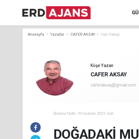
GÜ
Anasayfa
Yazarlar
CAFER AKSAY
Yazı Detayı
Köşe Yazarı
CAFER AKSAY
caferaksay@gmail.com
Ekleme Tarihi: 10 Haziran 2025 -Salı
DOĞADAKİ MU