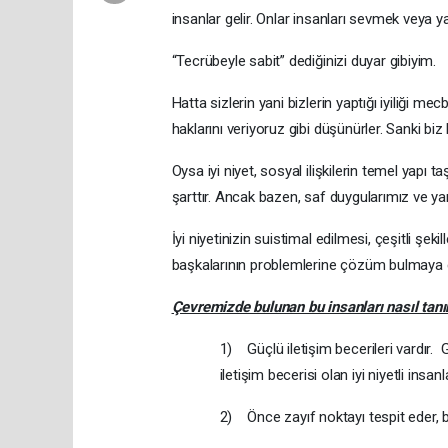
insanlar gelir. Onlar insanları sevmek veya 
“Tecrübeyle sabit” dediğinizi duyar gibiyim.
Hatta sizlerin yani bizlerin yaptığı iyiliği mec
haklarını veriyoruz gibi düşünürler. Sanki b
Oysa iyi niyet, sosyal ilişkilerin temel yapı ta
şarttır. Ancak bazen, saf duygularımız ve yar
İyi niyetinizin suistimal edilmesi, çeşitli şek
başkalarının problemlerine çözüm bulmaya 
Çevremizde bulunan bu insanları nasıl tanı
1) Güçlü iletişim becerileri vardır. Gü
iletişim becerisi olan iyi niyetli insan
2) Önce zayıf noktayı tespit eder, bü