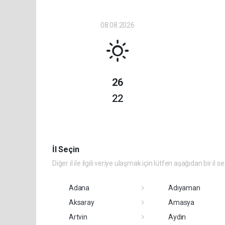
08.08.2026
26
22
İl Seçin
Diğer il ile ilgili veriye ulaşmak için lütfen aşağıdan bir il s
Adana
Adıyaman
Aksaray
Amasya
Artvin
Aydın