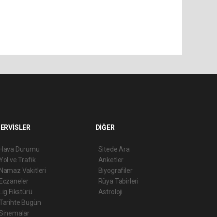
ERVİSLER
DİĞER
Hava Durumu
Sitede Ara
Yol ve Trafik
Anketler
Namaz Vakitleri
Biyografiler
Eczaneler
Rüya Tabirleri
Lig Fikstürü
Astroloji
Tarihte Bugün
Sinemalar