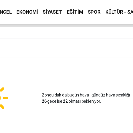
NCEL
EKONOMİ
SİYASET
EĞİTİM
SPOR
KÜLTÜR - S
Zonguldak da bugün hava
, gündüz hava sıcaklığı
26
gece ise
22
olması bekleniyor.