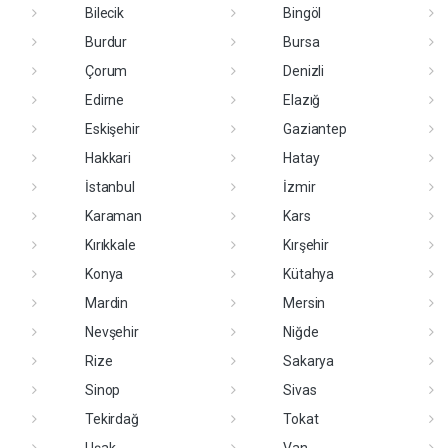
Bilecik
Bingöl
Burdur
Bursa
Çorum
Denizli
Edirne
Elazığ
Eskişehir
Gaziantep
Hakkari
Hatay
İstanbul
İzmir
Karaman
Kars
Kırıkkale
Kırşehir
Konya
Kütahya
Mardin
Mersin
Nevşehir
Niğde
Rize
Sakarya
Sinop
Sivas
Tekirdağ
Tokat
Uşak
Van