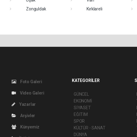
Zonguldak
Kırklareli
KATEGORİLER
S
Foto Galeri
Video Galeri
GÜNCEL
EKONOMİ
Yazarlar
SİYASET
EĞİTİM
Arşivler
SPOR
Künyemiz
KÜLTÜR - SANAT
DÜNYA