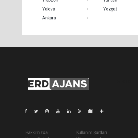
Yalova
Yozgat
Ankara
Pro-0.113
Hakkımızda
Kullanım Şartları