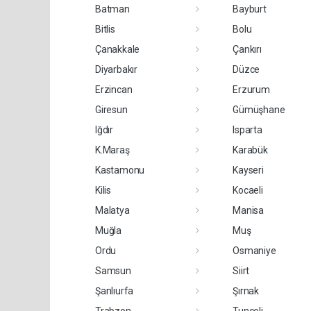
Batman
Bayburt
Bitlis
Bolu
Çanakkale
Çankırı
Diyarbakır
Düzce
Erzincan
Erzurum
Giresun
Gümüşhane
Iğdır
Isparta
K.Maraş
Karabük
Kastamonu
Kayseri
Kilis
Kocaeli
Malatya
Manisa
Muğla
Muş
Ordu
Osmaniye
Samsun
Siirt
Şanlıurfa
Şırnak
Trabzon
Tunceli