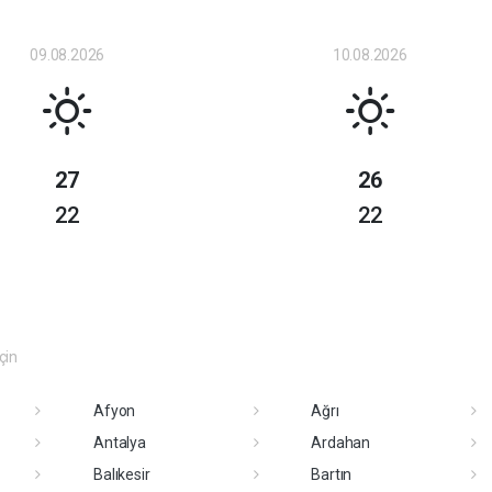
09.08.2026
10.08.2026
27
26
22
22
eçin
Afyon
Ağrı
Antalya
Ardahan
Balıkesir
Bartın