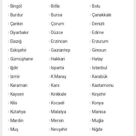
Bingöl
Bitlis
Bolu
Burdur
Bursa
Çanakkale
Çankırı
Çorum
Denizli
Diyarbakır
Düzce
Edirne
Elazığ
Erzincan
Erzurum
Eskişehir
Gaziantep
Giresun
Gümüşhane
Hakkari
Hatay
Iğdır
Isparta
İstanbul
İzmir
K.Maraş
Karabük
Karaman
Kars
Kastamonu
Kayseri
Kırıkkale
Kırşehir
Kilis
Kocaeli
Konya
Kütahya
Malatya
Manisa
Mardin
Mersin
Muğla
Muş
Nevşehir
Niğde