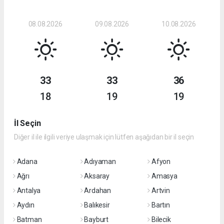
08.08.2026
09.08.2026
10.08.2026
33
33
36
18
19
19
İl Seçin
Diğer il ile ilgili veriye ulaşmak için lütfen aşağıdan bir il seçin
Adana
Adıyaman
Afyon
Ağrı
Aksaray
Amasya
Antalya
Ardahan
Artvin
Aydın
Balıkesir
Bartın
Batman
Bayburt
Bilecik