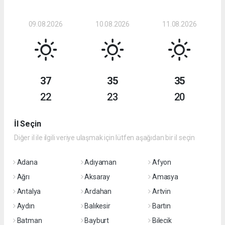
09.08.2026
10.08.2026
11.08.2026
37
35
35
22
23
20
İl Seçin
Diğer il ile ilgili veriye ulaşmak için lütfen aşağıdan bir il seçin
Adana
Adıyaman
Afyon
Ağrı
Aksaray
Amasya
Antalya
Ardahan
Artvin
Aydın
Balıkesir
Bartın
Batman
Bayburt
Bilecik