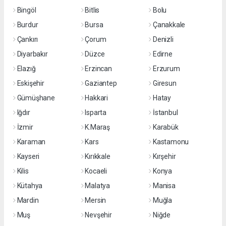
Bingöl
Bitlis
Bolu
Burdur
Bursa
Çanakkale
Çankırı
Çorum
Denizli
Diyarbakır
Düzce
Edirne
Elazığ
Erzincan
Erzurum
Eskişehir
Gaziantep
Giresun
Gümüşhane
Hakkari
Hatay
Iğdır
Isparta
İstanbul
İzmir
K.Maraş
Karabük
Karaman
Kars
Kastamonu
Kayseri
Kırıkkale
Kırşehir
Kilis
Kocaeli
Konya
Kütahya
Malatya
Manisa
Mardin
Mersin
Muğla
Muş
Nevşehir
Niğde