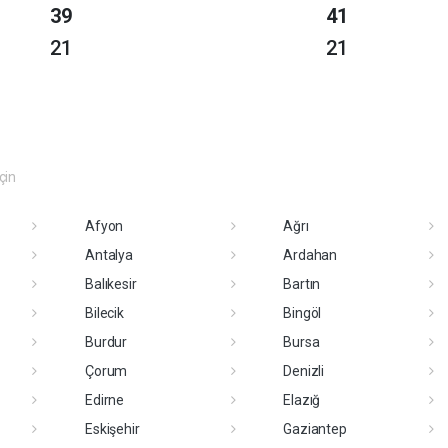
39
41
21
21
eçin
Afyon
Ağrı
Antalya
Ardahan
Balıkesir
Bartın
Bilecik
Bingöl
Burdur
Bursa
Çorum
Denizli
Edirne
Elazığ
Eskişehir
Gaziantep