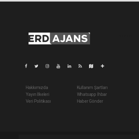
Pro-0.114
Hakkımızda
Kullanım Şartları
Yayın İlkeleri
Whatsapp İhbar
Veri Politikası
Haber Gönder