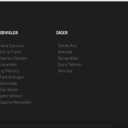
ERVİSLER
DİĞER
Hava Durumu
Sitede Ara
Yol ve Trafik
Anketler
Namaz Vakitleri
Biyografiler
Eczaneler
Rüya Tabirleri
Lig Fikstürü
Astroloji
Tarihte Bugün
Sinemalar
Seri İlanlar
Şehir Rehberi
Gazete Manşetleri