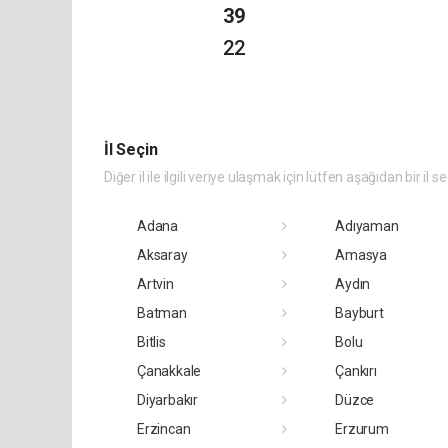
39
22
İl Seçin
Diğer il ile ilgili veriye ulaşmak için lütfen aşağıdan bir il s
Adana
Adıyaman
Aksaray
Amasya
Artvin
Aydın
Batman
Bayburt
Bitlis
Bolu
Çanakkale
Çankırı
Diyarbakır
Düzce
Erzincan
Erzurum