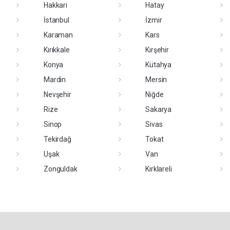
Hakkari
Hatay
İstanbul
İzmir
Karaman
Kars
Kırıkkale
Kırşehir
Konya
Kütahya
Mardin
Mersin
Nevşehir
Niğde
Rize
Sakarya
Sinop
Sivas
Tekirdağ
Tokat
Uşak
Van
Zonguldak
Kırklareli