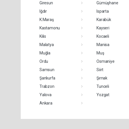
Giresun
Gümüşhane
Iğdır
Isparta
K.Maraş
Karabük
Kastamonu
Kayseri
Kilis
Kocaeli
Malatya
Manisa
Muğla
Muş
Ordu
Osmaniye
Samsun
Siirt
Şanlıurfa
Şırnak
Trabzon
Tunceli
Yalova
Yozgat
Ankara