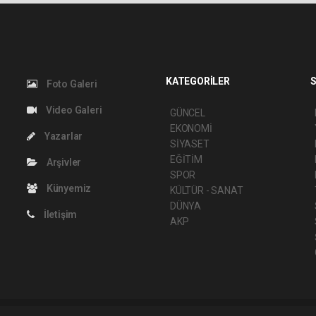
KATEGORİLER
S
Foto Galeri
Video Galeri
GÜNCEL
EKONOMİ
Yazarlar
SİYASET
EĞİTİM
Arşivler
SPOR
Künyemiz
KÜLTÜR - SANAT
DÜNYA
İletişim
AKP