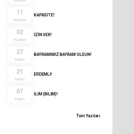
11
KAPASİTE!
Haziran
02
İZİN VER!
Haziran
27
BAYRAMIMIZ BAYRAM OLSUN!
Mayıs
21
ERDEMLİ!
Mayıs
07
İLİM (BİLİM)!
Mayıs
Tüm Yazıları