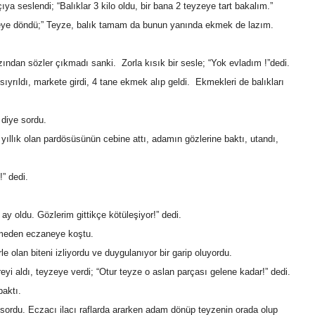
a seslendi; “Balıklar 3 kilo oldu, bir bana 2 teyzeye tart bakalım.”
zeye döndü;” Teyze, balık tamam da bunun yanında ekmek de lazım.
zından sözler çıkmadı sanki. Zorla kısık bir sesle; “Yok evladım !”dedi.
sıyrıldı, markete girdi, 4 tane ekmek alıp geldi. Ekmekleri de balıkları
 diye sordu.
 yıllık olan pardösüsünün cebine attı, adamın gözlerine baktı, utandı,
” dedi.
y oldu. Gözlerim gittikçe kötüleşiyor!” dedi.
lemeden eczaneye koştu.
e olan biteni izliyordu ve duygulanıyor bir garip oluyordu.
eyi aldı, teyzeye verdi; “Otur teyze o aslan parçası gelene kadar!” dedi.
aktı.
 sordu. Eczacı ilacı raflarda ararken adam dönüp teyzenin orada olup