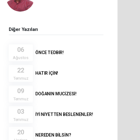
Diğer Yazıları
06
ÖNCE TEDBİR!
Ağustos
22
HATIR İÇİN!
Temmuz
09
DOĞANIN MUCİZESİ!
Temmuz
03
İYİ NİYETTEN BESLENENLER!
Temmuz
20
NEREDEN BİLSİN?
Haziran