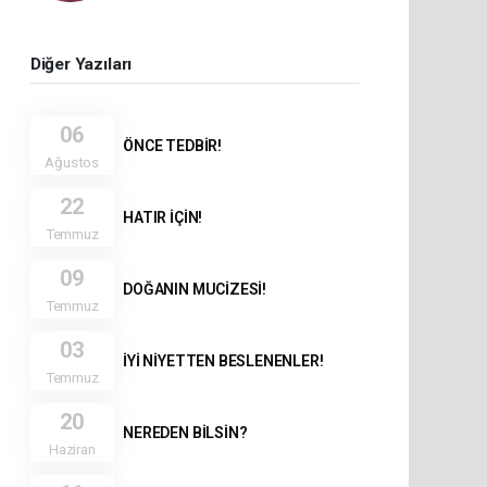
Diğer Yazıları
06
ÖNCE TEDBİR!
Ağustos
22
HATIR İÇİN!
Temmuz
09
DOĞANIN MUCİZESİ!
Temmuz
03
İYİ NİYETTEN BESLENENLER!
Temmuz
20
NEREDEN BİLSİN?
Haziran