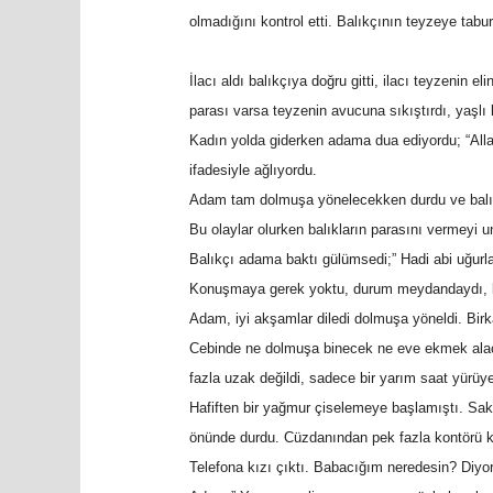
olmadığını kontrol etti. Balıkçının teyzeye tabu
İlacı aldı balıkçıya doğru gitti, ilacı teyzenin e
parası varsa teyzenin avucuna sıkıştırdı, yaşlı 
Kadın yolda giderken adama dua ediyordu; “Alla
ifadesiyle ağlıyordu.
Adam tam dolmuşa yönelecekken durdu ve balıkç
Bu olaylar olurken balıkların parasını vermeyi 
Balıkçı adama baktı gülümsedi;” Hadi abi uğurlar
Konuşmaya gerek yoktu, durum meydandaydı, k
Adam, iyi akşamlar diledi dolmuşa yöneldi. Birk
Cebinde ne dolmuşa binecek ne eve ekmek alaca
fazla uzak değildi, sadece bir yarım saat yürüye
Hafiften bir yağmur çiselemeye başlamıştı. Saki
önünde durdu. Cüzdanından pek fazla kontörü kal
Telefona kızı çıktı. Babacığım neredesin? Diyo