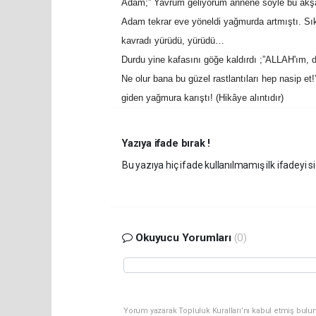
Adam;” Yavrum geliyorum annene söyle bu akşa
Adam tekrar eve yöneldi yağmurda artmıştı. Sıkı
kavradı yürüdü, yürüdü…
Durdu yine kafasını göğe kaldırdı ;”ALLAH'ım, d
Ne olur bana bu güzel rastlantıları hep nasip e
giden yağmura karıştı! (Hikâye alıntıdır)
Yazıya ifade bırak !
Bu yazıya hiç ifade kullanılmamış ilk ifadeyi si
Okuyucu Yorumları
(0)
Yorum yazarak Topluluk Kuralları’nı kabul etmiş bulun