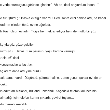
re verip oturttuğunu görünce içinden;” Ah be, dedi ah yurdum insanı. “
line tutuşturdu; “ Başka eksiğin var mı? Dedi sonra elini cebine attı, ne kadar
kadının elinden öptü, evine uğurladı.
h Razı olsun evladım!” diye hem tekrar ediyor hem de mutlu bir yüz
ıyla göz göze geldiler.
unutmuştu. Dahası tüm parasını yaşlı kadına vermişti.
 olsun!” dedi.
onuşmadan anlaştılar.
aç adım daha attı yine durdu.
k parası vardı. Düşündü, şükretti haline, zaten şunun şurası evi de en
cekti.
n adımları hızlandı, hızlandı, hızlandı. Köşedeki telefon kulübesinin
madığı için telefon kartını çıkardı, çevirdi tuşları…
rdu meraklı meraklı.