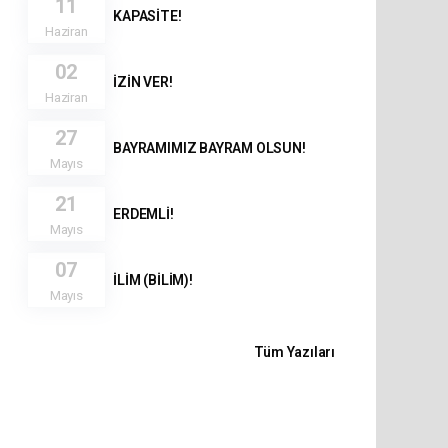
11
KAPASİTE!
Haziran
02
İZİN VER!
Haziran
27
BAYRAMIMIZ BAYRAM OLSUN!
Mayıs
21
ERDEMLİ!
Mayıs
07
İLİM (BİLİM)!
Mayıs
Tüm Yazıları