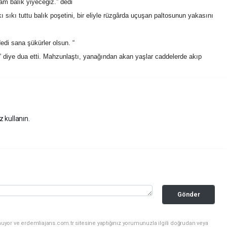
m balık yiyeceğiz.” dedi
 sıkı tuttu balık poşetini, bir eliyle rüzgârda uçuşan paltosunun yakasını
edi sana şükürler olsun. “
t!” diye dua etti. Mahzunlaştı, yanağından akan yaşlar caddelerde akıp
z kullanın.
Gönder
uyor ve erdemliajans.com.tr sitesine yaptığınız yorumunuzla ilgili doğrudan veya