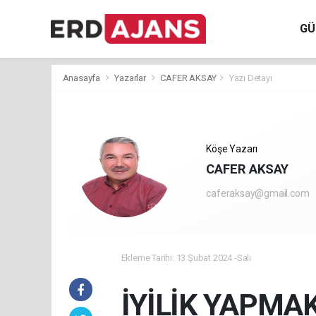
GÜ
Anasayfa
Yazarlar
CAFER AKSAY
Yazı Detayı
Köşe Yazarı
CAFER AKSAY
caferaksay@gmail.com
Ekleme Tarihi: 13 Şubat 2024 -Salı
İYİLİK YAPMA