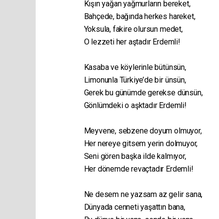
Kışın yağan
y
ağmurların bereket,
Bahçede, bağında herkes hareket,
Yoksula, fakire olursun medet,
O lezzeti her aştadır Erdemli!
Kasaba ve köylerinle bütünsün,
Limonunla
Türkiye
’de bir ünsün,
Gerek bu günümde gerekse dünsün,
Gönlümdeki o
aşk
tadır Erdemli!
Meyvene, sebzene doyum olmuyor,
Her nereye gitsem yerin dolmuyor,
Seni gören b
aşk
a ilde kalmıyor,
Her dönemde revaçtadır Erdemli!
Ne desem ne yazsam az gelir sana,
Dünyada
cennet
i yaşattın bana,