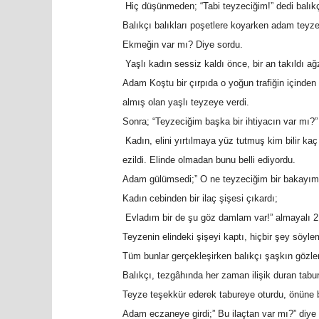
Hiç düşünmeden; “Tabi teyzeciğim!” dedi balıkçıy
Balıkçı balıkları poşetlere koyarken adam tey
Ekmeğin var mı? Diye sordu.
Yaşlı kadın sessiz kaldı önce, bir an takıldı ağ
Adam Koştu bir çırpıda o yoğun trafiğin içinden 
almış olan yaşlı teyzeye verdi.
Sonra; “Teyzeciğim başka bir ihtiyacın var mı?”
Kadın, elini yırtılmaya yüz tutmuş kim bilir kaç
ezildi. Elinde olmadan bunu belli ediyordu.
Adam gülümsedi;” O ne teyzeciğim bir bakayım!
Kadın cebinden bir ilaç şişesi çıkardı;
Evladım bir de şu göz damlam var!” almayalı 2 a
Teyzenin elindeki şişeyi kaptı, hiçbir şey söy
Tüm bunlar gerçekleşirken balıkçı şaşkın gözlerl
Balıkçı, tezgâhında her zaman ilişik duran tabur
Teyze teşekkür ederek tabureye oturdu, önüne b
Adam eczaneye girdi;” Bu ilaçtan var mı?” diye