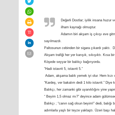
Değerli Dostlar; iyilik insana huzur
ilham kaynağı olmuştur.
Adamın biri akşam iş çıkışı eve gitm
sayılmazdı.
Paltosunun cebinden bir sigara çıkardı yaktı. D
Akşam trafiği her yer karışık, sıkışıktı. Kısa b
Köşede seyyar bir balıkçı bağırıyordu.
“Hadi istavrit 5, istavrit 5.”
Adam, akşama balık yemek iyi olur. Hem kızı da 
“Kardeş, ver bakalım dedi 1 kilo istavrit.” Diye k
Balıkçı, her zamanki gibi uyanıklığını yine yapm
“ Beyim 1,5 olmaz mı?” deyince adam gülümsedi
Balıkçı ; “canın sağ olsun beyim!” dedi, balığı 
adımlarla yaşlı bir teyze yaklaştı. Üzeri başı ha