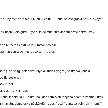
 verir. Paylaşmak insan ruhunu yüceltir. Bu hususa aşağıdaki harika hikâye
ek üzere yola çıktı. İşyeri ile dolmuş duraklarının arası çokta uzak
erin bir nefes çekti ve yürümeye başladı.
ir zaman sonra dolmuş duraklarına vardı.
eşi de balığı çok sever diye aklından geçirdi, balıkçıya yöneldi.
eyifle seslendi.
ak istedi;
, sesini çıkarmadı.
bir buçuk doldurdu. Balıkçı balıkları tartarken tezgâha adamın yanına ürkek
lini anlatırcasına eski, püsküydü. “Evlat!” dedi “Bana da balık alır mısın? “