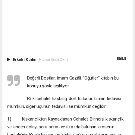
Erkek
|
Kadın
(Haberi Sesli Oku)
Değerli Dostlar; İmam Gazâlî, “Öğütler” kitabın bu
konuyu şöyle açıklıyor.
Bil ki cehalet hastalığı dört türlüdür; birinin tedavisi
mümkün, diğer üçünün tedavisi ise mümkün değildir.
1
)
Kıskançlıktan Kaynaklanan Cehalet: Birincisi kıskançlık
ve kinden dolayı soru soran ve itirazda bulunan kimsenin
hastalığıdır. Böyle birisine ne kadar doğru, güzel, kesin cevap