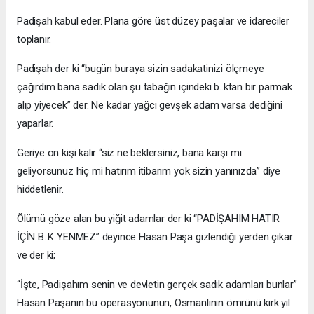
Padişah kabul eder. Plana göre üst düzey paşalar ve idareciler
toplanır.
Padişah der ki “bugün buraya sizin sadakatinizi ölçmeye
çağırdım bana sadık olan şu tabağın içindeki b..ktan bir parmak
alıp yiyecek” der. Ne kadar yağcı gevşek adam varsa dediğini
yaparlar.
Geriye on kişi kalır “siz ne beklersiniz, bana karşı mı
geliyorsunuz hiç mi hatırım itibarım yok sizin yanınızda” diye
hiddetlenir.
Ölümü göze alan bu yiğit adamlar der ki “PADİŞAHIM HATIR
İÇİN B..K YENMEZ” deyince Hasan Paşa gizlendiği yerden çıkar
ve der ki;
“İşte, Padişahım senin ve devletin gerçek sadık adamları bunlar”
Hasan Paşanın bu operasyonunun, Osmanlının ömrünü kırk yıl