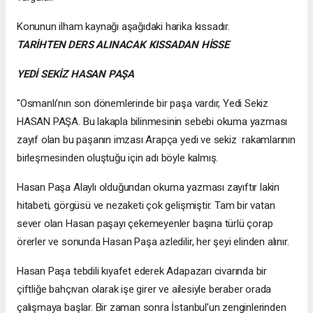
Konunun ilham kaynağı aşağıdaki harika kıssadır.
TARİHTEN DERS ALINACAK KISSADAN HİSSE
YEDİ SEKİZ HASAN PAŞA
"Osmanlı’nın son dönemlerinde bir paşa vardır, Yedi Sekiz
HASAN PAŞA. Bu lakapla bilinmesinin sebebi okuma yazması
zayıf olan bu paşanın imzası Arapça yedi ve sekiz rakamlarının
birleşmesinden oluştuğu için adı böyle kalmış.
Hasan Paşa Alaylı olduğundan okuma yazması zayıftır lakin
hitabeti, görgüsü ve nezaketi çok gelişmiştir. Tam bir vatan
sever olan Hasan paşayı çekemeyenler başına türlü çorap
örerler ve sonunda Hasan Paşa azledilir, her şeyi elinden alınır.
Hasan Paşa tebdili kıyafet ederek Adapazarı civarında bir
çiftliğe bahçıvan olarak işe girer ve ailesiyle beraber orada
çalışmaya başlar. Bir zaman sonra İstanbul’un zenginlerinden