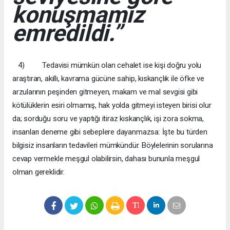
konuşmamız
emredildi.”
4) Tedavisi mümkün olan cehalet ise kişi doğru yolu
araştıran, akıllı, kavrama gücüne sahip, kıskançlık ile öfke ve
arzularının peşinden gitmeyen, makam ve mal sevgisi gibi
kötülüklerin esiri olmamış, hak yolda gitmeyi isteyen birisi olur
da; sorduğu soru ve yaptığı itiraz kıskançlık, işi zora sokma,
insanları deneme gibi sebeplere dayanmazsa: İşte bu türden
bilgisiz insanların tedavileri mümkündür. Böylelerinin sorularına
cevap vermekle meşgul olabilirsin, dahası bununla meşgul
olman gereklidir.