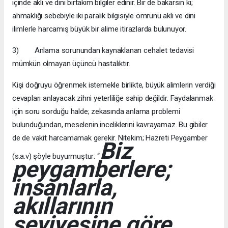
içinde akli ve dini birtakım bilgiler edinir. Bir de bakarsın ki;
ahmaklığı sebebiyle iki paralık bilgisiyle ömrünü akli ve dini
ilimlerle harcamış büyük bir alime itirazlarda bulunuyor.
3) Anlama sorunundan kaynaklanan cehalet tedavisi
mümkün olmayan üçüncü hastalıktır.
Kişi doğruyu öğrenmek istemekle birlikte, büyük alimlerin verdiği
cevapları anlayacak zihni yeterliliğe sahip değildir. Faydalanmak
için soru sorduğu halde; zekasında anlama problemi
bulunduğundan, meselenin inceliklerini kavrayamaz. Bu gibiler
de de vakit harcamamak gerekir. Nitekim; Hazreti Peygamber
Biz
(s.a.v) şöyle buyurmuştur: “
peygamberlere;
insanlarla,
akıllarının
seviyesine göre