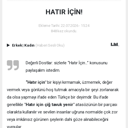
HATIR İÇİN!
Ekleme Tarihi: 22.07.2026 - 15:24
848 kez okundu.
Erkek
|
Kadın
(Haberi Sesli Oku)
Değerli Dostlar: sizlerle “Hatır İçin...” konusunu
paylaşalım istedim.
“Hatır için"
bir kişiyi kırmamak, üzmemek, değer
vermek veya gönlünü hoş tutmak amacıyla bir şeyi zorlanarak
da olsa yapmayı ifade eden Türkçe bir deyimdir. Bu ifade
genellikle
"Hatır için çiğ tavuk yenir"
atasözünün bir parçası
olarakta kullanılır ve sevilen insanlar uğruna normalde çok zor
veya imkânsız görünen şeylerin dahi göze alınabileceğini
vurgular.