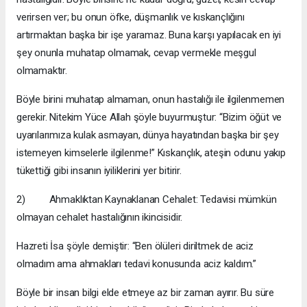
verirsen ver; bu onun öfke, düşmanlık ve kıskançlığını
artırmaktan başka bir işe yaramaz. Buna karşı yapılacak en iyi
şey onunla muhatap olmamak, cevap vermekle meşgul
olmamaktır.
Böyle birini muhatap almaman, onun hastalığı ile ilgilenmemen
gerekir. Nitekim Yüce Allah şöyle buyurmuştur: “Bizim öğüt ve
uyarılarımıza kulak asmayan, dünya hayatından başka bir şey
istemeyen kimselerle ilgilenme!” Kıskançlık, ateşin odunu yakıp
tükettiği gibi insanın iyiliklerini yer bitirir.
2) Ahmaklıktan Kaynaklanan Cehalet: Tedavisi mümkün
olmayan cehalet hastalığının ikincisidir.
Hazreti İsa şöyle demiştir: “Ben ölüleri diriltmek de aciz
olmadım ama ahmakları tedavi konusunda aciz kaldım.”
Böyle bir insan bilgi elde etmeye az bir zaman ayırır. Bu süre