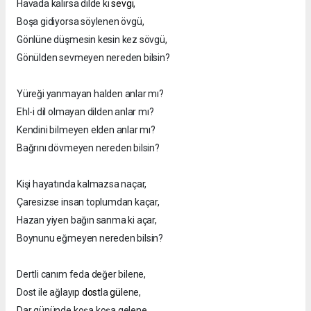
Havada kalırsa dilde ki
sevgi
,
Boşa gidiyorsa söylenen övgü,
Gönlüne düşmesin kesin kez sövgü,
Gönülden sevmeyen nereden bilsin?
Yüreği yanmayan halden anlar mı?
Ehl-i dil olmayan dilden anlar mı?
Kendini bilmeyen elden anlar mı?
Bağrını dövmeyen nereden bilsin?
Kişi hayatında kalmazsa naçar,
Çaresizse insan toplumdan kaçar,
Hazan yiyen bağın sanma ki açar,
Boynunu eğmeyen nereden bilsin?
Dertli canım feda değer bilene,
Dost ile ağlayıp
dost
la
gül
ene,
Dar gününde koşa koşa gelene,