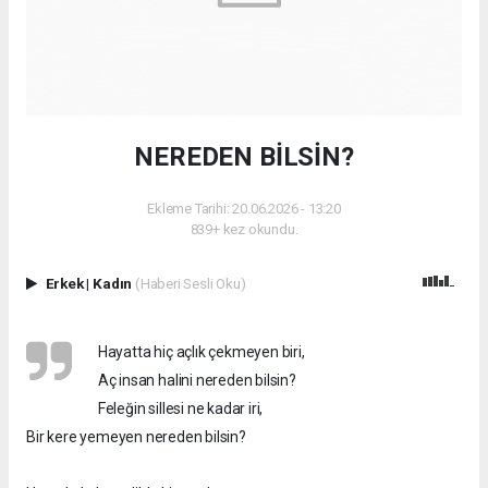
NEREDEN BİLSİN?
Ekleme Tarihi: 20.06.2026 - 13:20
839+ kez okundu.
Erkek
|
Kadın
(Haberi Sesli Oku)
Hayatta hiç açlık çekmeyen biri,
Aç insan halini nereden bilsin?
Feleğin sillesi ne kadar iri,
Bir kere yemeyen nereden bilsin?