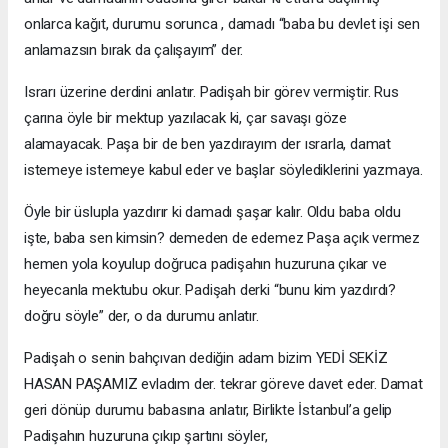
onlarca kağıt, durumu sorunca , damadı “baba bu devlet işi sen
anlamazsın bırak da çalışayım” der.
Israrı üzerine derdini anlatır. Padişah bir görev vermiştir. Rus
çarına öyle bir mektup yazılacak ki, çar savaşı göze
alamayacak. Paşa bir de ben yazdırayım der ısrarla, damat
istemeye istemeye kabul eder ve başlar söylediklerini yazmaya.
Öyle bir üslupla yazdırır ki damadı şaşar kalır. Oldu baba oldu
işte, baba sen kimsin? demeden de edemez Paşa açık vermez
hemen yola koyulup doğruca padişahın huzuruna çıkar ve
heyecanla mektubu okur. Padişah derki “bunu kim yazdırdı?
doğru söyle” der, o da durumu anlatır.
Padişah o senin bahçıvan dediğin adam bizim YEDİ SEKİZ
HASAN PAŞAMIZ evladım der. tekrar göreve davet eder. Damat
geri dönüp durumu babasına anlatır, Birlikte İstanbul’a gelip
Padişahın huzuruna çıkıp şartını söyler,