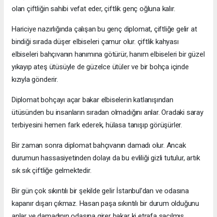
olan çiftliğin sahibi vefat eder, çiftlik genç oğluna kalır.
Hariciye nazırlığında çalışan bu genç diplomat, çiftliğe gelir at
bindiği sırada düşer elbiseleri çamur olur. çiftlik kahyası
elbiseleri bahçıvanın hanımına götürür, hanım elbiseleri bir güzel
yıkayıp ateş ütüsüyle de güzelce ütüler ve bir bohça içinde
kızıyla gönderir.
Diplomat bohçayı açar bakar elbiselerin katlanışından
ütüsünden bu insanların sıradan olmadığını anlar. Oradaki saray
terbiyesini hemen fark ederek, hülasa tanışıp görüşürler.
Bir zaman sonra diplomat bahçıvanın damadı olur. Ancak
durumun hassasiyetinden dolayı da bu evliliği gizli tutulur, artık
sık sık çiftliğe gelmektedir.
Bir gün çok sıkıntılı bir şekilde gelir İstanbul’dan ve odasına
kapanır dışarı çıkmaz. Hasan paşa sıkıntılı bir durum olduğunu
anlar ve damadının odasına girer bakar ki etrafa saçılmış