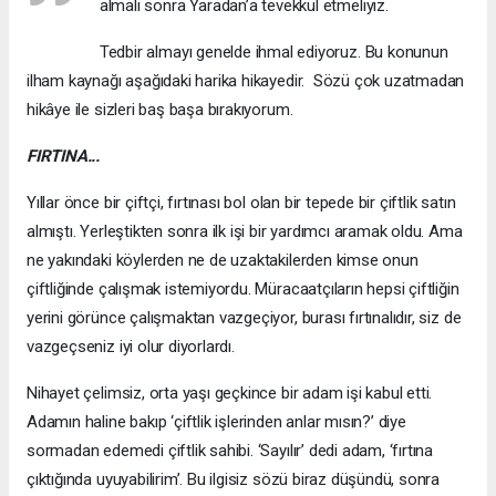
almalı sonra Yaradan’a tevekkül etmeliyiz.
Tedbir almayı genelde ihmal ediyoruz. Bu konunun
ilham kaynağı aşağıdaki harika hikayedir. Sözü çok uzatmadan
hikâye ile sizleri baş başa bırakıyorum.
FIRTINA...
Yıllar önce bir çiftçi, fırtınası bol olan bir tepede bir çiftlik satın
almıştı. Yerleştikten sonra ilk işi bir yardımcı aramak oldu. Ama
ne yakındaki köylerden ne de uzaktakilerden kimse onun
çiftliğinde çalışmak istemiyordu. Müracaatçıların hepsi çiftliğin
yerini görünce çalışmaktan vazgeçiyor, burası fırtınalıdır, siz de
vazgeçseniz iyi olur diyorlardı.
Nihayet çelimsiz, orta yaşı geçkince bir adam işi kabul etti.
Adamın haline bakıp ‘çiftlik işlerinden anlar mısın?’ diye
sormadan edemedi çiftlik sahibi. ‘Sayılır’ dedi adam, ‘fırtına
çıktığında uyuyabilirim’. Bu ilgisiz sözü biraz düşündü, sonra