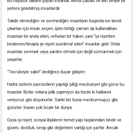
Bu hayatta takdire şayan insanlar; kendi çabası ve alın teriyle bir
yerlere gelebilmiş insanlardır.
Takdir etmediğim ve sevmediğim insanların başında ise kendi
çıkarları için insan seçen, işleri bittiği zaman da kullandıkları
insanları bir anda silen, vefadan bir haber; yani “iyi niyetten
beslenen/itinayla iyi niyeti suistimal eden” insanlar gelir. Onlar
insanları sevmek veya yardım etmek için değil sömürmek için
yaşarlar.
“Tecrübeyle sabit” dediğinizi duyar gibiyim.
Hatta sizlerin yani bizlerin yaptığı iyiliği mecburiyet gibi görür bu
insanlar. Bizler onlara iyilik yapmıyor da bizde ki haklarını
veriyoruz gibi düşünürler. Sanki biz buna mecburmuşuz gibi
görürler. İnanın yok böyle bir dünya.
Oysa iyi niyet, sosyal ilişkilerin temel yapı taşlarından biridir ve
güven, dostluk, sevgi gibi değerlerin varlığı için şarttır. Ancak