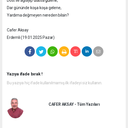
Dost ile ağlayıp
dost
la
gül
ene,
Dar gününde koşa koşa gelene,
Yardıma değmeyen nereden bilsin?
Cafer Aksay
Erdemli (19.01.2025 Pazar)
Yazıya ifade bırak !
Bu yazıya hiç ifade kullanılmamış ilk ifadeyi siz kullanın.
CAFER AKSAY - Tüm Yazıları