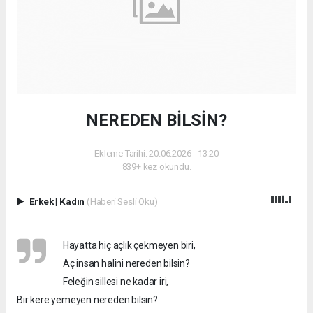
NEREDEN BİLSİN?
Ekleme Tarihi: 20.06.2026 - 13:20
839+ kez okundu.
Erkek
|
Kadın
(Haberi Sesli Oku)
Hayatta hiç açlık çekmeyen biri,
Aç insan halini nereden bilsin?
Feleğin sillesi ne kadar iri,
Bir kere yemeyen nereden bilsin?