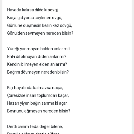
Havada kalırsa dilde ki
sevgi
,
Boşa gidiyorsa söylenen övgü,
Gönlüne düşmesin kesin kez sövgü,
Gönülden sevmeyen nereden bilsin?
Yüreği yanmayan halden anlar mı?
Ehl-i dil olmayan dilden anlar mı?
Kendini bilmeyen elden anlar mı?
Bağrını dövmeyen nereden bilsin?
Kişi hayatında kalmazsa naçar,
Çaresizse insan toplumdan kaçar,
Hazan yiyen bağın sanma ki açar,
Boynunu eğmeyen nereden bilsin?
Dertli canım feda değer bilene,