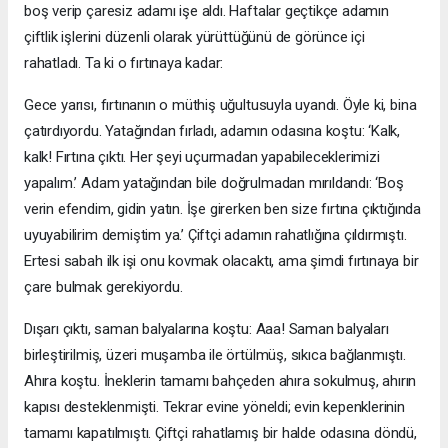
boş verip çaresiz adamı işe aldı. Haftalar geçtikçe adamın
çiftlik işlerini düzenli olarak yürüttüğünü de görünce içi
rahatladı. Ta ki o fırtınaya kadar:
Gece yarısı, fırtınanın o müthiş uğultusuyla uyandı. Öyle ki, bina
çatırdıyordu. Yatağından fırladı, adamın odasına koştu: ‘Kalk,
kalk! Fırtına çıktı. Her şeyi uçurmadan yapabileceklerimizi
yapalım.’ Adam yatağından bile doğrulmadan mırıldandı: ‘Boş
verin efendim, gidin yatın. İşe girerken ben size fırtına çıktığında
uyuyabilirim demiştim ya.’ Çiftçi adamın rahatlığına çıldırmıştı.
Ertesi sabah ilk işi onu kovmak olacaktı, ama şimdi fırtınaya bir
çare bulmak gerekiyordu.
Dışarı çıktı, saman balyalarına koştu: Aaa! Saman balyaları
birleştirilmiş, üzeri muşamba ile örtülmüş, sıkıca bağlanmıştı.
Ahıra koştu. İneklerin tamamı bahçeden ahıra sokulmuş, ahırın
kapısı desteklenmişti. Tekrar evine yöneldi; evin kepenklerinin
tamamı kapatılmıştı. Çiftçi rahatlamış bir halde odasına döndü,