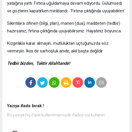
yatağına yattı. Fırtına uğuldamaya devam ediyordu. Gülümsedi
ve gözlerini kapatırken mırıldandı: ‘Fırtına çıktığında uyuyabilirim’
Sıkıntılara zihnen (bilgi, plan), manen (dua), maddeten (tedbir)
hazırsanız, fırtına çıktığında uyuyabilirsiniz. Hayatınız boyunca.
Kızgınlıkla karar almayın, mutluluktan uçtuğunuzda söz
vermeyin. İkisi de sarhoşluk anıdır, akıl başta değildir
Tedbir bizden, Taktir Allah’tandır!
Yazıya ifade bırak !
Bu yazıya hiç ifade kullanılmamış ilk ifadeyi siz kullanın.