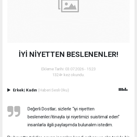
İYİ NİYETTEN BESLENENLER!
Ekleme Tarihi: 03.07.2026 - 15:23
1324+ kez okundu.
Erkek
|
Kadın
(Haberi Sesli Oku)
Değerli Dostlar; sizlerle “iyi niyetten
beslenenler/itinayla iyi niyetimizi suistimal eden”
insanlarla ilgili paylaşımda bulunalım istedim.