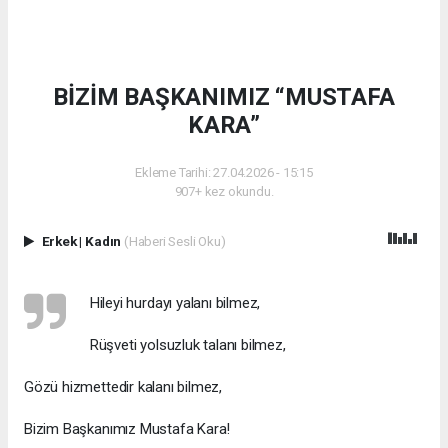
BİZİM BAŞKANIMIZ “MUSTAFA
KARA”
Ekleme Tarihi: 27.04.2026 - 15:15
907+ kez okundu.
Erkek
|
Kadın
(Haberi Sesli Oku)
Hileyi hurdayı yalanı bilmez,
Rüşveti yolsuzluk talanı bilmez,
Gözü hizmettedir kalanı bilmez,
Bizim Başkanımız Mustafa Kara!