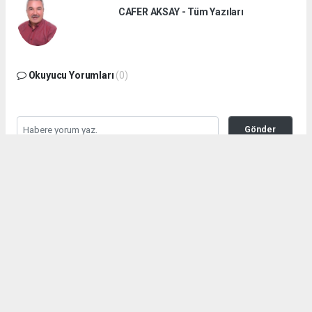
CAFER AKSAY - Tüm Yazıları
Okuyucu Yorumları
(0)
Gönder
Yorum yazarak Topluluk Kuralları’nı kabul etmiş bulunuyor ve
erdemliajans.com.tr sitesine yaptığınız yorumunuzla ilgili doğrudan veya
dolaylı tüm sorumluluğu tek başınıza üstleniyorsunuz. Yazılan tüm
yorumlardan site yönetimi hiçbir şekilde sorumlu tutulamaz.
haber paketi
haber scripti
haber yazılımı
Tüm hakları saklı tutulmaktadır.Copyright 2026©