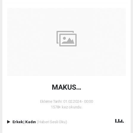
MAKUS...
Ekleme Tarihi: 01.02.2024 - 00:00
1578+ kez okundu.
Erkek
|
Kadın
(Haberi Sesli Oku)