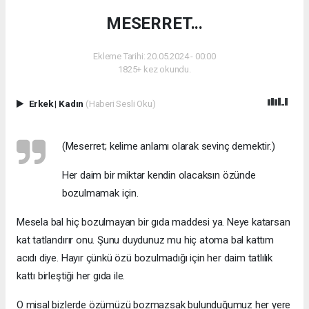
MESERRET...
Ekleme Tarihi: 20.05.2024 - 00:00
1825+ kez okundu.
Erkek
|
Kadın
(Haberi Sesli Oku)
(Meserret; kelime anlamı olarak sevinç demektir.)
Her daim bir miktar kendin olacaksın özünde
bozulmamak için.
Mesela bal hiç bozulmayan bir gıda maddesi ya. Neye katarsan
kat tatlandırır onu. Şunu duydunuz mu hiç atoma bal kattım
acıdı diye. Hayır çünkü özü bozulmadığı için her daim tatlılık
kattı birleştiği her gıda ile.
O misal bizlerde özümüzü bozmazsak bulunduğumuz her yere