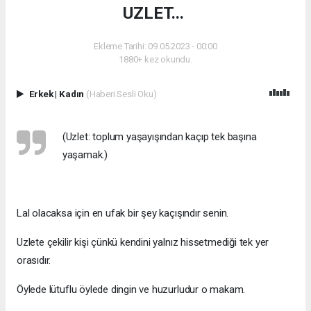
UZLET...
Ekleme Tarihi: 09.05.2023 - 00:00
1880+ kez okundu.
Erkek
|
Kadın
(Haberi Sesli Oku)
(Uzlet: toplum yaşayışından kaçıp tek başına
yaşamak.)
Lal olacaksa için en ufak bir şey kaçışındır senin.
Uzlete çekilir kişi çünkü kendini yalnız hissetmediği tek yer
orasıdır.
Öylede lütuflu öylede dingin ve huzurludur o makam.