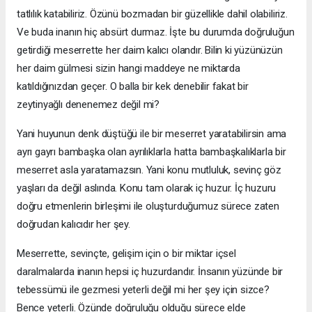
tatlılık katabiliriz. Özünü bozmadan bir güzellikle dahil olabiliriz.
Ve buda inanın hiç absürt durmaz. İşte bu durumda doğruluğun
getirdiği meserrette her daim kalıcı olandır. Bilin ki yüzünüzün
her daim gülmesi sizin hangi maddeye ne miktarda
katıldığınızdan geçer. O balla bir kek denebilir fakat bir
zeytinyağlı denenemez değil mi?
Yani huyunun denk düştüğü ile bir meserret yaratabilirsin ama
ayrı gayrı bambaşka olan ayrılıklarla hatta bambaşkalıklarla bir
meserret asla yaratamazsın. Yani konu mutluluk, sevinç göz
yaşları da değil aslında. Konu tam olarak iç huzur. İç huzuru
doğru etmenlerin birleşimi ile oluşturduğumuz sürece zaten
doğrudan kalıcıdır her şey.
Meserrette, sevinçte, gelişim için o bir miktar içsel
daralmalarda inanın hepsi iç huzurdandır. İnsanın yüzünde bir
tebessümü ile gezmesi yeterli değil mi her şey için sizce?
Bence yeterli. Özünde doğruluğu olduğu sürece elde