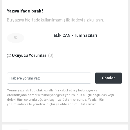
Yazıya ifade bırak !
Bu yazıya hiç ifade kullanılmamış ilk ifadeyi siz kullanın.
ELİF CAN - Tüm Yazıları
Okuyucu Yorumları
(0)
Gönder
Yorum yazarak Topluluk Kuralları’nı kabul etmiş bulunuyor ve
erdemliajans.com.tr sitesine yaptığınız yorumunuzla ilgili doğrudan veya
dolaylı tüm sorumluluğu tek başınıza üstleniyorsunuz. Yazılan tüm
yorumlardan site yönetimi hiçbir şekilde sorumlu tutulamaz.