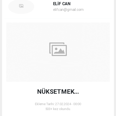
ELİF CAN
elifcan@gmail.com
NÜKSETMEK...
Ekleme Tarihi: 27.02.2024 - 00:00
503+ kez okundu.