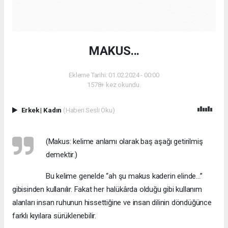
MAKUS...
Ekleme Tarihi: 01.02.2024 - 00:00
1578+ kez okundu.
Erkek
|
Kadın
(Haberi Sesli Oku)
(Makus: kelime anlamı olarak baş aşağı getirilmiş
demektir.)
Bu kelime genelde “ah şu makus kaderin elinde...”
gibisinden kullanılır. Fakat her halükârda olduğu gibi kullanım
alanları insan ruhunun hissettiğine ve insan dilinin döndüğünce
farklı kıyılara sürüklenebilir.