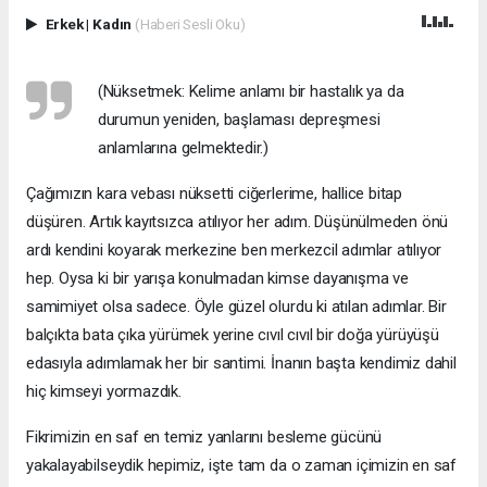
Erkek
|
Kadın
(Haberi Sesli Oku)
(Nüksetmek: Kelime anlamı bir hastalık ya da
durumun yeniden, başlaması depreşmesi
anlamlarına gelmektedir.)
Çağımızın kara vebası nüksetti ciğerlerime, hallice bitap
düşüren. Artık kayıtsızca atılıyor her adım. Düşünülmeden önü
ardı kendini koyarak merkezine ben merkezcil adımlar atılıyor
hep. Oysa ki bir yarışa konulmadan kimse dayanışma ve
samimiyet olsa sadece. Öyle güzel olurdu ki atılan adımlar. Bir
balçıkta bata çıka yürümek yerine cıvıl cıvıl bir doğa yürüyüşü
edasıyla adımlamak her bir santimi. İnanın başta kendimiz dahil
hiç kimseyi yormazdık.
Fikrimizin en saf en temiz yanlarını besleme gücünü
yakalayabilseydik hepimiz, işte tam da o zaman içimizin en saf