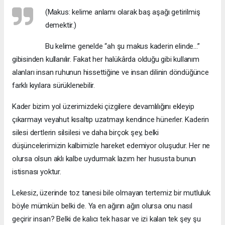
(Makus: kelime anlamı olarak baş aşağı getirilmiş
demektir.)
Bu kelime genelde “ah şu makus kaderin elinde...”
gibisinden kullanılır. Fakat her halükârda olduğu gibi kullanım
alanları insan ruhunun hissettiğine ve insan dilinin döndüğünce
farklı kıyılara sürüklenebilir.
Kader bizim yol üzerimizdeki çizgilere devamlılığını ekleyip
çıkarmayı veyahut kısaltıp uzatmayı kendince hünerler. Kaderin
silesi dertlerin silsilesi ve daha birçok şey, belki
düşüncelerimizin kalbimizle hareket edemiyor oluşudur. Her ne
olursa olsun aklı kalbe uydurmak lazım her hususta bunun
istisnası yoktur.
Lekesiz, üzerinde toz tanesi bile olmayan tertemiz bir mutluluk
böyle mümkün belki de. Ya en ağırın ağırı olursa onu nasıl
geçirir insan? Belki de kalıcı tek hasar ve izi kalan tek şey şu