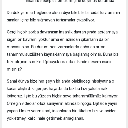
İnsanlık sebepsiz bir cidal içine düşmüş durumda.
Durduk yere sırf eğlence olsun diye bile bile bir cidal kavramının
sınırları içine bile sığmayan tartışmalar çıkabiliyor.
Gerçi hiçbir zorba davranışın insanlık davranışında açıklamaya
sığan bir kavramı yoktur ama en azından çıkanların da bir
manası olsa. Bu durum son zamanlarda daha da artan
tahammülsüzlükten kaynaklanmaya başlamış olmalı. Buna bizi
teknolojinin sürüklediği büyük oranda etkindir desem inanır
mısınız?
Sanal dünya bize her şeyin bir anda olabileceği hissiyatına o
kadar alıştırdı ki gerçek hayatta da biz bu hızı yakalamak
istiyoruz. İşte bu yüzden hiçbir şeye tahammülümüz kalmıyor.
Örneğin videolar otuz saniyenin altında birçoğu. Dijitalde yayın
yapan filmler yarım saat, insanlarda bir tüketim hızı ve aniden
yok etmeyi kalıcı hale getirmek amaçlanan.