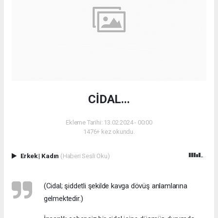
CİDAL...
Ekleme Tarihi: 13.02.2024 - 00:00
1476+ kez okundu.
Erkek
|
Kadın
(Haberi Sesli Oku)
(Cidal; şiddetli şekilde kavga dövüş anlamlarına
gelmektedir.)