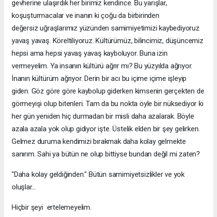
gevherine ulaşırdık her birimiz kendince. Bu yarışlar,
koşuşturmacalar ve inanın ki çoğu da birbirinden
değersiz uğraşlarımız yüzünden samimiyetimizi kaybediyoruz
yavaş yavaş. Köreltiliyoruz. Kültürümüz, bilincimiz, düşüncemiz
hepsi ama hepsi yavaş yavaş kayboluyor. Buna izin
vermeyelim. Ya insanın kültürü ağrır mı? Bu yüzyılda ağrıyor.
İnanın kültürüm ağrıyor. Derin bir acı bu içime içime işleyip
giden. Göz göre göre kaybolup giderken kimsenin gerçekten de
görmeyişi olup bitenleri. Tam da bu nokta öyle bir nüksediyor ki
her gün yeniden hiç durmadan bir misli daha azalarak. Böyle
azala azala yok olup gidiyor işte. Üstelik elden bir şey gelirken.
Gelmez duruma kendimizi bırakmak daha kolay gelmekte
sanırım. Sahi ya bütün ne olup bittiyse bundan değil mi zaten?
"Daha kolay geldiğinden." Bütün samimiyetsizlikler ve yok
oluşlar...
Hiçbir şeyi ertelemeyelim.