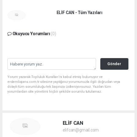
ELİF CAN - Tüm Yazıları
Okuyucu Yorumları
(0)
Gönder
Yorum yazarak Topluluk Kuralları’nı kabul etmiş bulunuyor ve
erdemliajans.com.tr sitesine yaptığınız yorumunuzla ilgili doğrudan veya
dolaylı tüm sorumluluğu tek başınıza üstleniyorsunuz. Yazılan tüm
yorumlardan site yönetimi hiçbir şekilde sorumlu tutulamaz.
ELİF CAN
elifcan@gmail.com