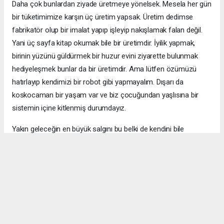
Daha çok bunlardan ziyade üretmeye yönelsek. Mesela her gün
bir tüketimimize karşın üç üretim yapsak. Üretim dedimse
fabrikatör olup bir imalat yapıp işleyip nakışlamak falan değil.
Yani üç sayfa kitap okumak bile bir üretimdir. İyilik yapmak,
birinin yüzünü güldürmek bir huzur evini ziyarette bulunmak
hediyeleşmek bunlar da bir üretimdir. Ama lütfen özümüzü
hatırlayıp kendimizi bir robot gibi yapmayalım. Dışarı da
koskocaman bir yaşam var ve biz çocuğundan yaşlısına bir
sistemin içine kitlenmiş durumdayız.
Yakın geleceğin en büyük salgını bu belki de kendini bile
unutmak. Zaman kavramının ortadan kalkması, farkındalığın
yok olması. Gıyabında bir kullanım ve tüketimde sadece bir misli
fazla üretim olursa her şey bambaşka olabilir. Bir tek birey
halinde siz bile iki farklı hal arasında ki mutluluk değişimini
kendiniz de gözlemleyebilirsiniz.
Sanatla kalınız...