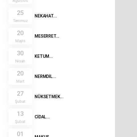
Ağustos
25
NEKAHAT...
Temmuz
20
MESERRET...
Mayıs
30
KETUM...
Nisan
20
NERMDİL...
Mart
27
NÜKSETMEK...
Şubat
13
CİDAL...
Şubat
01
MAKUS...