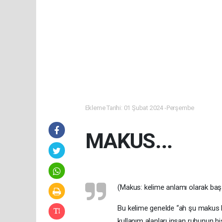
Ekleme Tarihi: 01 Şubat 2024 -Perşembe
MAKUS...
(Makus: kelime anlamı olarak baş 
Bu kelime genelde “ah şu makus kad
kullanım alanları insan ruhunun his