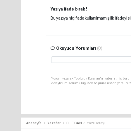
Yazıya ifade bırak !
Bu yazıya hiç ifade kullanılmamış ilk ifadeyi si
Okuyucu Yorumları
(0)
Yorum yazarak Topluluk Kuralları’nı kabul etmiş bulun
dolaylı tüm sorumluluğu tek başınıza üstleniyorsunuz
Anasayfa
Yazarlar
ELİF CAN
Yazı Detayı