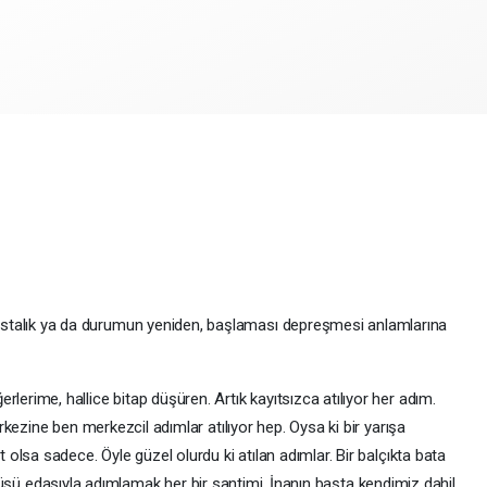
astalık ya da durumun yeniden, başlaması depreşmesi anlamlarına
rlerime, hallice bitap düşüren. Artık kayıtsızca atılıyor her adım.
zine ben merkezcil adımlar atılıyor hep. Oysa ki bir yarışa
a sadece. Öyle güzel olurdu ki atılan adımlar. Bir balçıkta bata
üyüşü edasıyla adımlamak her bir santimi. İnanın başta kendimiz dahil