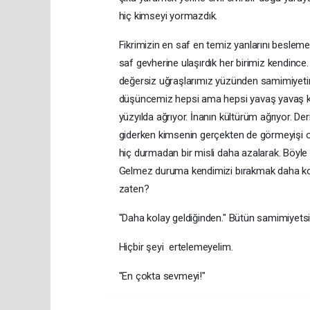
hiç kimseyi yormazdık.
Fikrimizin en saf en temiz yanlarını beslem
saf gevherine ulaşırdık her birimiz kendince.
değersiz uğraşlarımız yüzünden samimiyetimi
düşüncemiz hepsi ama hepsi yavaş yavaş kay
yüzyılda ağrıyor. İnanın kültürüm ağrıyor. De
giderken kimsenin gerçekten de görmeyişi ol
hiç durmadan bir misli daha azalarak. Böyle a
Gelmez duruma kendimizi bırakmak daha kola
zaten?
"Daha kolay geldiğinden." Bütün samimiyetsizl
Hiçbir şeyi ertelemeyelim.
"En çokta sevmeyi!"