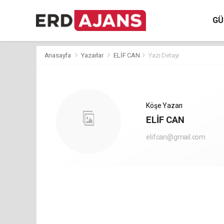
GÜ
Anasayfa
Yazarlar
ELİF CAN
Yazı Detayı
Köşe Yazarı
ELİF CAN
elifcan@gmail.com