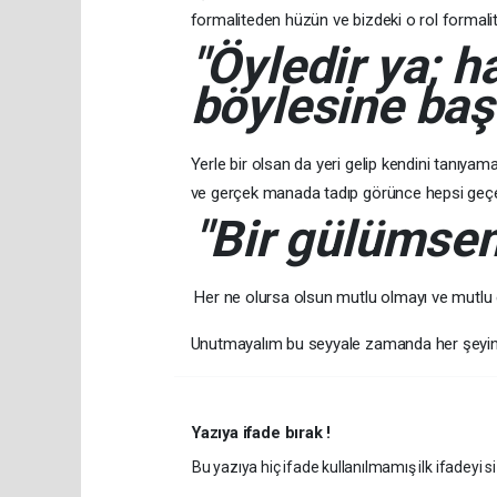
formaliteden hüzün ve bizdeki o rol formalit
"Öyledir ya; h
böylesine başı
Yerle bir olsan da yeri gelip kendini tanıya
ve gerçek manada tadıp görünce hepsi geçe
"Bir gülümsem
Her ne olursa olsun mutlu olmayı ve mutlu e
Unutmayalım bu seyyale zamanda her şeyin b
Yazıya ifade bırak !
Bu yazıya hiç ifade kullanılmamış ilk ifadeyi si