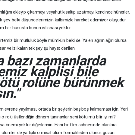
lılığını ekleyip çıkarmayı veyahut kısaltıp uzatmayı kendince hünerler.
rçok şey, belki düşüncelerimizin kalbimizle hareket edemiyor oluşudur.
ım her hususta bunun istisnası yoktur.
rtemiz bir mutluluk böyle mümkün belki de. Ya en ağırın ağırı olursa
asar ve izi kalan tek şey şu hayat denilen.
ta bazı zamanlarda
miz kalplisi bile
kötü rolüne bürünmek
ın."
üm evrene yayılması, ortada bir şeylerin başıboş kalmaması için. Yeri
i o rolü üstlendiğin dönem tanınanlar seni kötü mü bilir iyi mi?
a önemi yoktur diğerlerinin. Hani bir film sahnesinde olanlara
ir ölümler de ya tıpkı o misal ölüm formaliteden ölünür, güzün