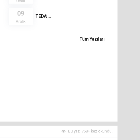
Ocak
09
TEDAİ...
Aralık
Tüm Yazıları
Bu yazı 758+ kez okundu.