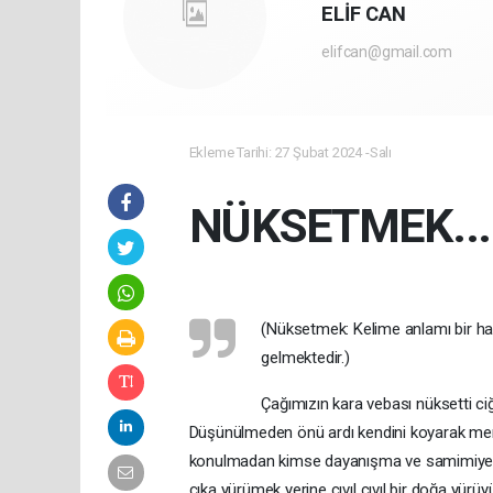
ELİF CAN
elifcan@gmail.com
Ekleme Tarihi: 27 Şubat 2024 -Salı
NÜKSETMEK...
(Nüksetmek: Kelime anlamı bir h
gelmektedir.)
Çağımızın kara vebası nüksetti ciğe
Düşünülmeden önü ardı kendini koyarak merke
konulmadan kimse dayanışma ve samimiyet ols
çıka yürümek yerine cıvıl cıvıl bir doğa yür