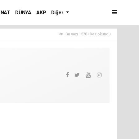
ANAT
DÜNYA
AKP
Diğer
Bu yazı 1578+ kez okundu.