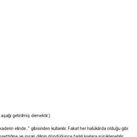
aşağı getirilmiş demektir.)
erin elinde...” gibisinden kullanılır. Fakat her halükârda olduğu gibi
settiğine ve insan dilinin döndüğünce farklı kıyılara sürüklenebilir.