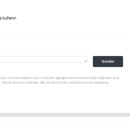
z kullanın.
Gönder
uyor ve erdemliajans.com.tr sitesine yaptığınız yorumunuzla ilgili doğrudan veya
. Yazılan tüm yorumlardan site yönetimi hiçbir şekilde sorumlu tutulamaz.