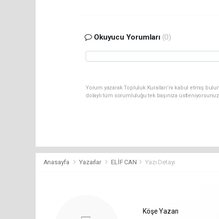
Okuyucu Yorumları
(0)
Yorum yazarak Topluluk Kuralları’nı kabul etmiş bulun
dolaylı tüm sorumluluğu tek başınıza üstleniyorsunuz
Anasayfa
Yazarlar
ELİF CAN
Yazı Detayı
Köşe Yazarı