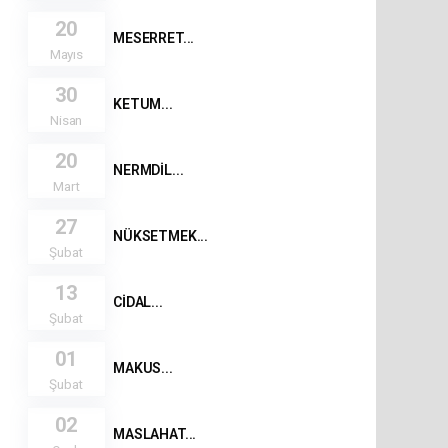
20
MESERRET...
Mayıs
30
KETUM...
Nisan
20
NERMDİL...
Mart
27
NÜKSETMEK...
Şubat
13
CİDAL...
Şubat
01
MAKUS...
Şubat
02
MASLAHAT...