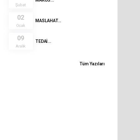
Şubat
02
MASLAHAT...
Ocak
09
TEDAİ...
Aralık
Tüm Yazıları