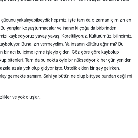
e gücünü yakalayabilseydik hepimiz, işte tam da o zaman içimizin en
 Bu yarışlar, koşuşturmacalar ve inanın ki çoğu da birbirinden
zi kaybediyoruz yavaş yavaş. Köreltiliyoruz. Kültürümüz, bilincimiz,
boluyor. Buna izin vermeyelim. Ya insanın kültürü ağrır mı? Bu
rin bir acı bu içime içime işleyip giden. Göz göre göre kaybolup
up bitenleri. Tam da bu nokta öyle bir nüksediyor ki her gün yeniden
zala azala yok olup gidiyor işte. Üstelik elden bir şey gelirken.
y gelmekte sanırım. Sahi ya bütün ne olup bittiyse bundan değil mi
ikler ve yok oluşlar...