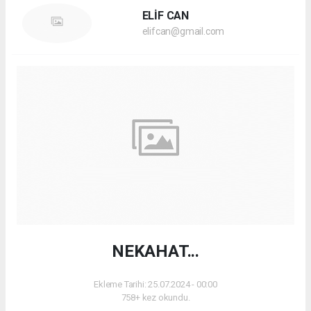
ELİF CAN
elifcan@gmail.com
NEKAHAT...
Ekleme Tarihi: 25.07.2024 - 00:00
758+ kez okundu.