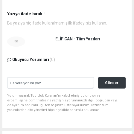
Yazıya ifade bırak !
Bu yazıya hiç ifade kullanılmamış ilk ifadeyi siz kullanın.
ELİF CAN - Tüm Yazıları
Okuyucu Yorumları
(0)
Gönder
Yorum yazarak Topluluk Kuralları’nı kabul etmiş bulunuyor ve
erdemliajans.com.tr sitesine yaptığınız yorumunuzla ilgili doğrudan veya
dolaylı tüm sorumluluğu tek başınıza üstleniyorsunuz. Yazılan tüm
yorumlardan site yönetimi hiçbir şekilde sorumlu tutulamaz.