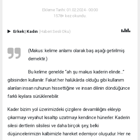
Ekleme Tarihi: 01.02.2024 - 00:00
1578+ kez okundu.
Erkek
|
Kadın
(Haberi Sesli Oku)
(Makus: kelime anlamı olarak baş aşağı getirilmiş
demektir.)
Bu kelime genelde “ah şu makus kaderin elinde...”
gibisinden kullanılır. Fakat her halükârda olduğu gibi kullanım
alanları insan ruhunun hissettiğine ve insan dilinin döndüğünce
farklı kıyılara sürüklenebilir.
Kader bizim yol üzerimizdeki çizgilere devamlılığını ekleyip
çıkarmayı veyahut kısaltıp uzatmayı kendince hünerler. Kaderin
silesi dertlerin silsilesi ve daha birçok şey, belki
düşüncelerimizin kalbimizle hareket edemiyor oluşudur. Her ne