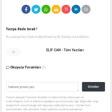
Yazıya ifade bırak !
Bu yazıya hiç ifade kullanılmamış ilk ifadeyi siz kullanın.
ELİF CAN - Tüm Yazıları
Okuyucu Yorumları
(0)
Gönder
Yorum yazarak Topluluk Kuralları’nı kabul etmiş bulunuyor ve
erdemliajans.com.tr sitesine yaptığınız yorumunuzla ilgili doğrudan veya
dolaylı tüm sorumluluğu tek başınıza üstleniyorsunuz. Yazılan tüm
yorumlardan site yönetimi hiçbir şekilde sorumlu tutulamaz.