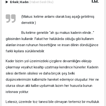
Erkek
|
Kadın
(Haberi Sesli Oku)
(Makus: kelime anlamı olarak baş aşağı getirilmiş
demektir.)
Bu kelime genelde “ah şu makus kaderin elinde...”
gibisinden kullanılır. Fakat her halükârda olduğu gibi kullanım
alanları insan ruhunun hissettiğine ve insan dilinin döndüğünce
farklı kıyılara sürüklenebilir.
Kader bizim yol üzerimizdeki çizgilere devamlılığını ekleyip
çıkarmayı veyahut kısaltıp uzatmayı kendince hünerler. Kaderin
silesi dertlerin silsilesi ve daha birçok şey, belki
düşüncelerimizin kalbimizle hareket edemiyor oluşudur. Her ne
olursa olsun aklı kalbe uydurmak lazım her hususta bunun
istisnası yoktur.
Lekesiz, üzerinde toz tanesi bile olmayan tertemiz bir mutluluk