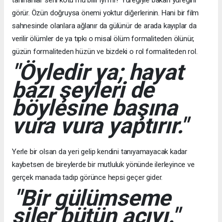
tanınanlar seni kötü mü bilir iyi mi? Yüreğiyle bakan yüreğini
görür. Özün doğruysa önemi yoktur diğerlerinin. Hani bir film
sahnesinde olanlara ağlanır da gülünür de arada kayıplar da
verilir ölümler de ya tıpkı o misal ölüm formaliteden ölünür,
güzün formaliteden hüzün ve bizdeki o rol formaliteden rol.
"Öyledir ya; hayat
bazı şeyleri de
böylesine başına
vura vura yaptırır."
Yerle bir olsan da yeri gelip kendini tanıyamayacak kadar
kaybetsen de bireylerde bir mutluluk yönünde ilerleyince ve
gerçek manada tadıp görünce hepsi geçer gider.
"Bir gülümseme
siler bütün acıyı."