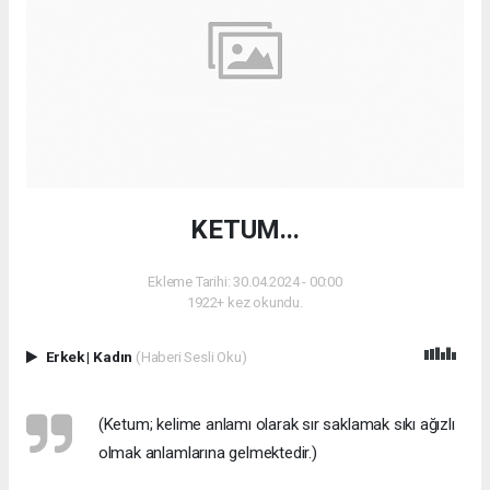
KETUM...
Ekleme Tarihi: 30.04.2024 - 00:00
1922+ kez okundu.
Erkek
|
Kadın
(Haberi Sesli Oku)
(Ketum; kelime anlamı olarak sır saklamak sıkı ağızlı
olmak anlamlarına gelmektedir.)