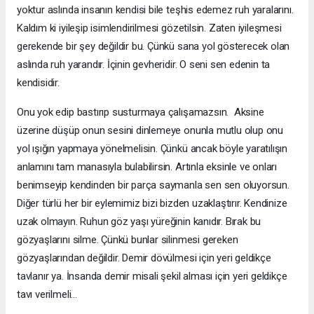
yoktur aslında insanın kendisi bile teşhis edemez ruh yaralarını.
Kaldım ki iyileşip isimlendirilmesi gözetilsin. Zaten iyileşmesi
gerekende bir şey değildir bu. Çünkü sana yol gösterecek olan
aslında ruh yarandır. İçinin gevheridir. O seni sen edenin ta
kendisidir.
Onu yok edip bastırıp susturmaya çalışamazsın. Aksine
üzerine düşüp onun sesini dinlemeye onunla mutlu olup onu
yol ışığın yapmaya yönelmelisin. Çünkü ancak böyle yaratılışın
anlamını tam manasıyla bulabilirsin. Artınla eksinle ve onları
benimseyip kendinden bir parça saymanla sen sen oluyorsun.
Diğer türlü her bir eylemimiz bizi bizden uzaklaştırır. Kendinize
uzak olmayın. Ruhun göz yaşı yüreğinin kanıdır. Bırak bu
gözyaşlarını silme. Çünkü bunlar silinmesi gereken
gözyaşlarından değildir. Demir dövülmesi için yeri geldikçe
tavlanır ya. İnsanda demir misali şekil alması için yeri geldikçe
tavı verilmeli...