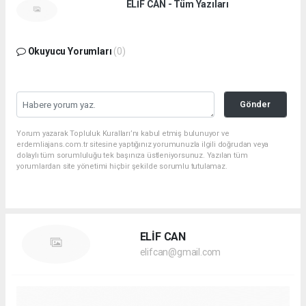
ELİF CAN - Tüm Yazıları
Okuyucu Yorumları
(0)
Gönder
Yorum yazarak Topluluk Kuralları’nı kabul etmiş bulunuyor ve
erdemliajans.com.tr sitesine yaptığınız yorumunuzla ilgili doğrudan veya
dolaylı tüm sorumluluğu tek başınıza üstleniyorsunuz. Yazılan tüm
yorumlardan site yönetimi hiçbir şekilde sorumlu tutulamaz.
ELİF CAN
elifcan@gmail.com