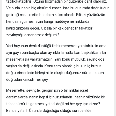
tatlılık katabiliriz. Özünü bozmadan bir güzellikle dahil olabiliriz.
Ve buda inanın hiç absürt durmaz. İşte bu durumda doğruluğun
getirdiği meserrette her daim kalıcı olandır. Bilin ki yüzünüzün
her daim gülmesi sizin hangi maddeye ne miktarda
katıldığınızdan geçer. O balla bir kek denebilir fakat bir
zeytinyağlı denenemez değil mi?
Yani huyunun denk düştüğü ile bir meserret yaratabilirsin ama
ayrı gayrı bambaşka olan ayrılıklarla hatta bambaşkalıklarla bir
meserret asla yaratamazsın. Yani konu mutluluk, sevinç göz
yaşları da değil aslında. Konu tam olarak iç huzur. İç huzuru
doğru etmenlerin birleşimi ile oluşturduğumuz sürece zaten
doğrudan kalıcıdır her şey.
Meserrette, sevinçte, gelişim için o bir miktar içsel
daralmalarda inanın hepsi iç huzurdandır. İnsanın yüzünde bir
tebessümü ile gezmesi yeterli değil mi her şey için sizce?
Bence yeterli. Özünde doğruluğu olduğu sürece elde