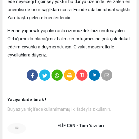
edemeyeceği hiçbir şey yoktur bu dünya üzerinde. Ve zaten en
önemlisi de odur sağlıktan sonra. Eninde oda bir ruhsal sağlıktır.
Yani başta gelen etmenlerdendir.
Her ne yaparsak yapalım asla özümüzdeki bizi unutmayalım.
Olduğumuzla olacağımız halimizin örtüşmesine çok çok dikkat
edelim eyvahlara düşmemek için. O vakit meserretlerle
eyvallahlara düşeriz.
Yazıya ifade bırak !
Bu yazıya hiç ifade kullanılmamış ilk ifadeyi siz kullanın.
ELİF CAN - Tüm Yazıları