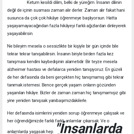
Ketum kesildi dilim, belki de yüreğim. İnsanın dilinin
değil de içinin susması zaman alır derler. Zaman alır fakat hani
susunca da çok çok hikâye öğrenmeye başlıyorsun. Hatta
yaşayamayacağından fazla hikâyeyi farklı ağızlardan dinleyerek
yaşayabilirsin.
Ne bileyim mesela o sessizlikte bir kişiyle bir gün içinde bile
tekrar tekrar tanışabilirsin. İnsanın biriyle birden fazla kez
tanışması kendini kaybedişinin alametidir. Bir teyze mesela
alzheimer hastası ve defalarca yeniden tanışıyoruz. En güzeli
de her defasında da beni gerçekten hiç tanışmamış gibi tekrar
tanımak istemesi. Bence gerçek yaşam onların gözünden
yaşanılan hikâye. Bizler de zaman zaman hiç tanışmamışız gibi
yine yeniden tanışsak yanıbaşımızdakilerle.
Her defasında isimlerini yeniden sorup öğrenmeye çalışsak ve
her öğrendiğimizde farklı farklı anlamlar çıkarsak. Ve o
"İnsanlarda
anlamlarda yaşasak hep.