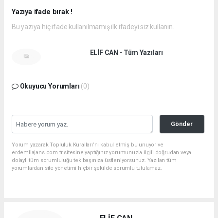
Yazıya ifade bırak !
Bu yazıya hiç ifade kullanılmamış ilk ifadeyi siz kullanın.
ELİF CAN - Tüm Yazıları
Okuyucu Yorumları
(0)
Gönder
Yorum yazarak Topluluk Kuralları’nı kabul etmiş bulunuyor ve
erdemliajans.com.tr sitesine yaptığınız yorumunuzla ilgili doğrudan veya
dolaylı tüm sorumluluğu tek başınıza üstleniyorsunuz. Yazılan tüm
yorumlardan site yönetimi hiçbir şekilde sorumlu tutulamaz.