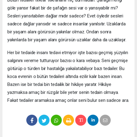
Bütün tedailer tekrar tekrarlanır hiç durmadan. Şafağın rengi
göle yansır fakat bir de şafağın sesi var o yansıyabilir mi?
Sesleri yansıtabilen dağlar mıdır sadece? Evet öyledir sesleri
sadece dağlar yansıdır ve sadece insanlar yanılsıtır. Uzaklarda
bir yaşam alanı görürsün yakınlar olmaz. Ondan sonra
yakınlarda bir yaşam alanı görürsün uzaklar daha da uzaklaşır.
Her bir tedaide insanı tedavi etmiyor işte bazısı geçmiş yüzyılın
salgınını vereme tutturuyor bazısı o kara vebaya. Seni geçmişe
götürüp o türden bir hastalığa yakalatabiliyor bazı tedailer. Bu
koca evrenin o bütün tedaileri altında ezilir kalır bazen insan.
Bazen ise bir tedai bin tedailik bir hikâye yaratır. Hikâye
yazmaksa amaç bir rüzgâr bile yeter senin tedain olmaya.
Fakat tedailer aramaksa amaç onlar seni bulur sen sadece ara.