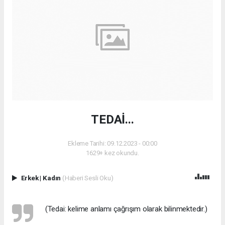
TEDAİ...
Ekleme Tarihi: 09.12.2023 - 00:00
1629+ kez okundu.
Erkek
|
Kadın
(Haberi Sesli Oku)
(Tedai: kelime anlamı çağrışım olarak bilinmektedir.)