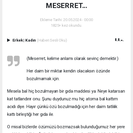
MESERRET...
Ekleme Tarihi: 20.05.2024 - 00:00
1825+ kez okundu.
Erkek
|
Kadın
(Haberi Sesli Oku)
(Meserret; kelime anlamı olarak sevinç demektir.)
Her daim bir miktar kendin olacaksın özünde
bozulmamak için.
Mesela bal hiç bozulmayan bir gıda maddesi ya. Neye katarsan
kat tatlandırır onu. Şunu duydunuz mu hiç atoma bal kattım
acıdı diye. Hayır çünkü özü bozulmadığı için her daim tatlılık
kattı birleştiği her gıda ile.
O misal bizlerde özümüzü bozmazsak bulunduğumuz her yere