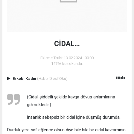
CİDAL...
Ekleme Tarihi: 13.02.2024 - 00:00
1476+ kez okundu.
Erkek
|
Kadın
(Haberi Sesli Oku)
(Cidal; şiddetli şekilde kavga dövüş anlamlarına
gelmektedir.)
İnsanlık sebepsiz bir cidal içine düşmüş durumda.
Durduk yere sırf eğlence olsun diye bile bile bir cidal kavramının