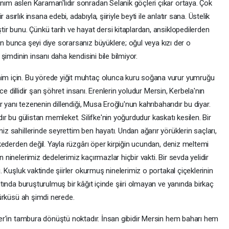
ım aslen Karaman'lıdır sonradan Selanik göçleri çıkar ortaya. Çok
ırlık insana edebi, adabıyla, şiiriyle beyti ile anlatır sana. Üstelik
ir bunu. Çünkü tarih ve hayat dersi kitaplardan, ansiklopedilerden
rsun bunca şeyi diye sorarsanız büyüklere; oğul veya kızı der o
şimdinin insanı daha kendisini bile bilmiyor.
im için. Bu yörede yiğit muhtaç olunca kuru soğana vurur yumruğu
nce dillidir şan şöhret insanı. Erenlerin yoludur Mersin, Kerbela'nın
r yanı tezenenin dillendiği, Musa Eroğlu'nun kahrıbaharıdır bu diyar.
a'dır bu gülistan memleket. Silifke'nin yoğurdudur kaskatı kesilen. Bir
z sahillerinde seyrettim ben hayatı. Undan ağarır yörüklerin saçları,
 kederden değil. Yayla rüzgârı öper kirpiğin ucundan, deniz meltemi
ninelerimiz dedelerimiz kaçırmazlar hiçbir vakti. Bir sevda yelidir
. Kuşluk vaktinde şiirler okurmuş ninelerimiz o portakal çiçeklerinin
ltında buruşturulmuş bir kâğıt içinde şiiri olmayan ve yanında birkaç
türküsü ah şimdi nerede.
her'in tambura dönüştü noktadır. İnsan gibidir Mersin hem baharı hem