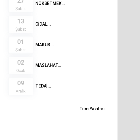
27
NÜKSETMEK...
Şubat
13
CİDAL...
Şubat
01
MAKUS...
Şubat
02
MASLAHAT...
Ocak
09
TEDAİ...
Aralık
Tüm Yazıları