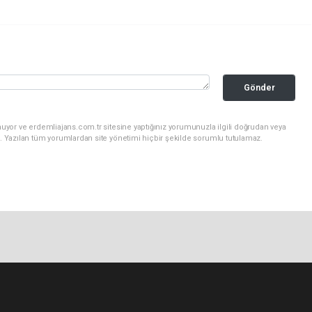
Gönder
uyor ve erdemliajans.com.tr sitesine yaptığınız yorumunuzla ilgili doğrudan veya
. Yazılan tüm yorumlardan site yönetimi hiçbir şekilde sorumlu tutulamaz.