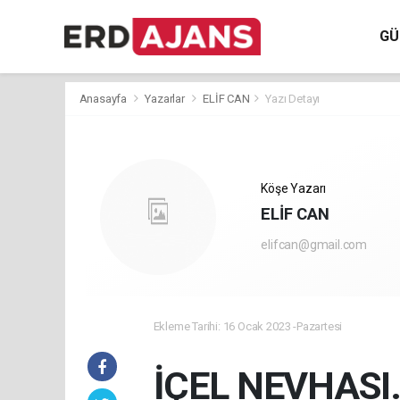
GÜ
Anasayfa
Yazarlar
ELİF CAN
Yazı Detayı
Köşe Yazarı
ELİF CAN
elifcan@gmail.com
Ekleme Tarihi: 16 Ocak 2023 -Pazartesi
İÇEL NEVHASI.