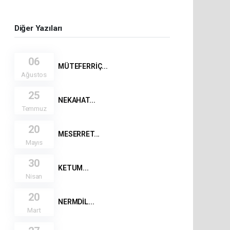
Diğer Yazıları
06
MÜTEFERRİÇ...
Ağustos
25
NEKAHAT...
Temmuz
20
MESERRET...
Mayıs
30
KETUM...
Nisan
20
NERMDİL...
Mart