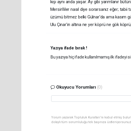
kışı aynı anda yaşar. Ay gibi yarımlanır bütü
Mersin'liler nasıl diye sorarsanız eğer; tabi
üzümü bitmez belki Gülnar'da ama kasım güll
Ulu Çınar'ın altına ne yer köprü ne gök köprü, a
Yazıya ifade bırak !
Bu yazıya hiç ifade kullanılmamış ilk ifadeyi si
Okuyucu Yorumları
(0)
Yorum yazarak Topluluk Kuralları’nı kabul etmiş bulun
dolaylı tüm sorumluluğu tek başınıza üstleniyorsunuz