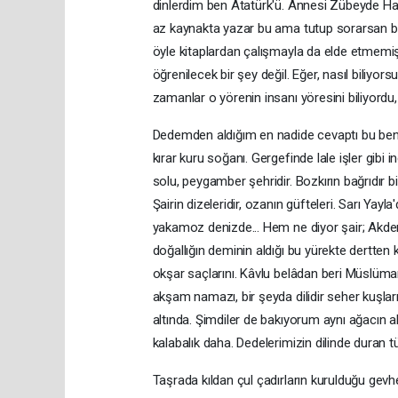
dinlerdim ben Atatürk'ü. Annesi Zübeyde Han
az kaynakta yazar bu ama tutup sorarsan bir as
öyle kitaplardan çalışmayla da elde etmemişt
öğrenilecek bir şey değil. Eğer, nasıl biliyo
zamanlar o yörenin insanı yöresini biliyordu, 
Dedemden aldığım en nadide cevaptı bu ben
kırar kuru soğanı. Gergefinde lale işler gibi i
solu, peygamber şehridir. Bozkırın bağrıdır bi
Şairin dizeleridir, ozanın güfteleri. Sarı Yayl
yakamoz denizde... Hem ne diyor şair; Akdeni
doğallığın deminin aldığı bu yürekte dertten
okşar saçlarını. Kâvlu belâdan beri Müslüman 
akşam namazı, bir şeyda dilidir seher kuşları
altında. Şimdiler de bakıyorum aynı ağacın a
kalabalık daha. Dedelerimizin dilinde duran 
Taşrada kıldan çul çadırların kurulduğu gev