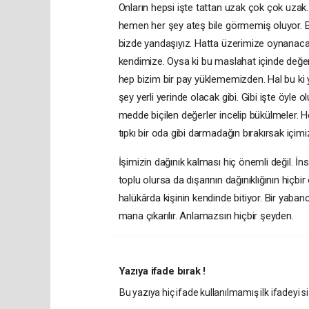
Onların hepsi işte tattan uzak çok çok uza
hemen her şey ateş bile görmemiş oluyor. 
bizde yandaşıyız. Hatta üzerimize oynanacak
kendimize. Oysa ki bu maslahat içinde değe
hep bizim bir pay yüklememizden. Hal bu ki
şey yerli yerinde olacak gibi. Gibi işte öy
medde biçilen değerler incelip bükülmeler. H
tıpkı bir oda gibi darmadağın bırakırsak içimiz
İşimizin dağınık kalması hiç önemli değil. İn
toplu olursa da dışarının dağınıklığının hi
halükârda kişinin kendinde bitiyor. Bir yabanc
mana çıkarılır. Anlamazsın hiçbir şeyden.
Yazıya ifade bırak !
Bu yazıya hiç ifade kullanılmamış ilk ifadeyi si