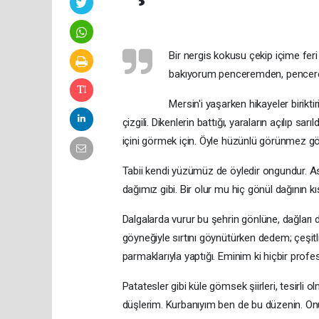
Bir nergis kokusu çekip içime fer
bakıyorum penceremden, pencerem
Mersin'i yaşarken hikayeler birikti
çizgili. Dikenlerin battığı, yaraların açılıp s
içini görmek için. Öyle hüzünlü görünmez g
Tabii kendi yüzümüz de öyledir ongundur. Asude
dağımız gibi. Bir olur mu hiç gönül dağının kış
Dalgalarda vurur bu şehrin gönlüne, dağları 
göyneğiyle sırtını göynütürken dedem; çeşit
parmaklarıyla yaptığı. Eminim ki hiçbir profes
Patatesler gibi küle gömsek şiirleri, tesirli 
düşlerim. Kurbanıyım ben de bu düzenin. Onu