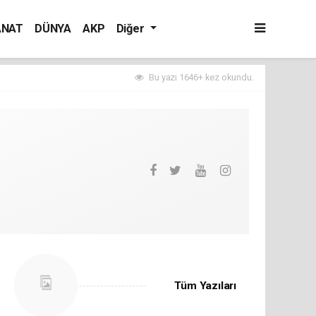
ANAT
DÜNYA
AKP
Diğer
Bu yazı 1646+ kez okundu.
Tüm Yazıları