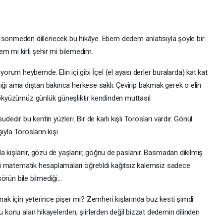
i sönmeden dillenecek bu hikâye. Ebem dedem anlatısıyla şöyle bir
 mi kirli şehir mi bilemedim.
riyorum heybemde. Elin içi gibi İçel (el ayası derler buralarda) kat kat
arıldığı ama dıştan bakınca herkese saklı. Çevirip bakmak gerek o elin
ökyüzümüz günlük güneşliktir kendinden muttasıl.
dir bu kentin yüzleri. Bir de karlı kışlı Torosları vardır. Gönül
ıyla Torosların kışı.
da kışlanır, gözü de yaşlanır, göğnü de paslanır. Basmadan dikilmiş
li matematik hesaplamaları öğretildi kağıtsız kalemsiz sadece
örün bile bilmediği...
olmak için yeterince pişer mi? Zemheri kışlarında buz kesti şimdi
 konu alan hikayelerden, şiirlerden değil bizzat dedemin dilinden