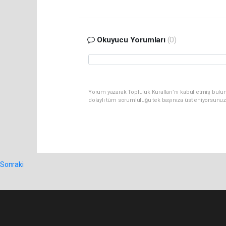
Okuyucu Yorumları
(0)
Yorum yazarak Topluluk Kuralları’nı kabul etmiş bulun
dolaylı tüm sorumluluğu tek başınıza üstleniyorsunuz
Sonraki