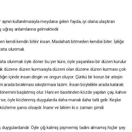
 aynın kullanılmasıyla meydana gelen fayda, iyi olana ulaştıran
 iş uğraş anlamlarına gelmektedir.
 kendi kendin bitirir insan. Maslahatı bitmeden kendisi biter. İyiliğe
sıta olunmalı.
asıta olunmalı öyle döner bu yer küre, öyle yaşanılası bir düzen kurulur
zuk düzene düzen kurmasıyla düzeni olan düzene düzen kurması çok
ığın içinde insan dingin ve ongun oluyor. Çünkü bir korun bir ateşin
ni arada bırakması sıkıştırması lazım. İnsan böylelikle arada kalarak
 dönemini başlatmış olur. Hani en basitinden közde yapılan çay, kahve
elirse; öyle közlenmiş duygularda daha manalı daha tatlı gelir. Keşke
 közleme şansı olsaydı. İnanır ve bilirim ki o zaman şimdi
 duygulardandır. Öyle çiğ kalmış pişmemiş tadını almamış hiçbir şey.