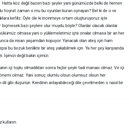
k. Hatta köz değil bazen bazı şeyler yani günümüzde belki de hemen
Bu hoyrat zaman o mu bu oyunları kuran oynayan? Bel ki de o ve
lara kefiliz. Öyle öle ki incinmeye ortam oluşturuyoruz işte
r biçmesek bazı şeylere olur muydu böyle? Olanlar olacak olanlar
 yükümüz olmasa yani o yüklemelerimiz işte onalar olmasa bir an her
le olunca da insan yaşamdan kopuyor. Yanacak olan ateş için ham
epsi bu bozuk benlikte bir ateş yakabilmek için. Ya her şey karşısında
i. İşimizi değil bakın içimizi.
sanın içi toplu olmadıktan sonra hiçbir şeyin tadı manası olmaz. Ve içi
çbir önemi olmaz. Yani sonuç olumlu olsun olumsuz olsun her
ı dil gibi düşünün. Kendinin anlayabileceği dile çevrilmeden o nasıl bir
z kullanın.