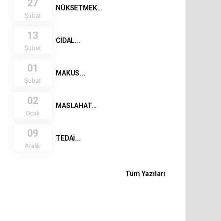
27
NÜKSETMEK...
Şubat
13
CİDAL...
Şubat
01
MAKUS...
Şubat
02
MASLAHAT...
Ocak
09
TEDAİ...
Aralık
Tüm Yazıları