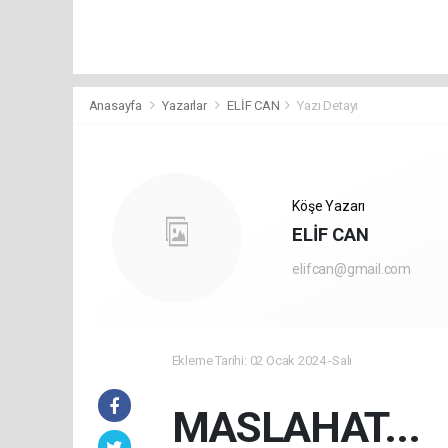
Anasayfa
Yazarlar
ELİF CAN
Yazı Detayı
Köşe Yazarı
ELİF CAN
elifcan@gmail.com
Ekleme Tarihi: 02 Ocak 2024 -Salı
MASLAHAT...