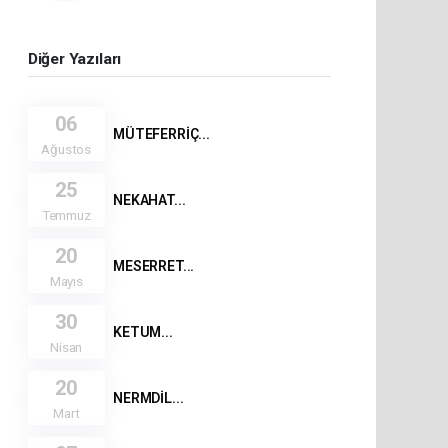
Diğer Yazıları
06
MÜTEFERRİÇ...
Ağustos
25
NEKAHAT...
Temmuz
20
MESERRET...
Mayıs
30
KETUM...
Nisan
20
NERMDİL...
Mart