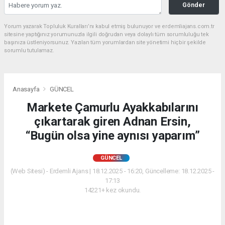
Gönder
Yorum yazarak Topluluk Kuralları’nı kabul etmiş bulunuyor ve erdemliajans.com.tr
sitesine yaptığınız yorumunuzla ilgili doğrudan veya dolaylı tüm sorumluluğu tek
başınıza üstleniyorsunuz. Yazılan tüm yorumlardan site yönetimi hiçbir şekilde
sorumlu tutulamaz.
Anasayfa
GÜNCEL
Markete Çamurlu Ayakkabılarını
çıkartarak giren Adnan Ersin,
“Bugün olsa yine aynısı yaparım”
GÜNCEL
(Web Sitesi) - Erdemli Ajans | 18.12.2025 - 16:20, Güncelleme: 18.12.2025 -
17:13
14221+ kez okundu.