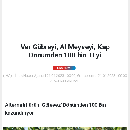
Ver Gübreyi, Al Meyveyi, Kap
Dönümden 100 bin TLyi
EKONOMİ
(İHA) - İhlas Haber Ajansı | 21.01.2023 - 00:00, Güncelleme: 21.01.2023 - 00:00
7154+ kez okundu.
Alternatif ürün ‘Gölevez’ Dönümden 100 Bin
kazandırıyor