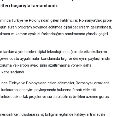
yetleri başarıyla tamamlandı.
psamında Türkiye ve Polonya’dan gelen katılımcılar, Romanya’daki proje
ş gün süren program boyunca eğitimde dijital becerilerin geliştirilmesi,
lması ve karbon ayak izi farkındalığının artırılmasına yönelik çeşitli
tanılama yöntemleri, dijital teknolojilerin eğitimde etkin kullanımı,
e çevre dostu uygulamalar konularında bilgi ve deneyim paylaşımında
 koruma ve karbon ayak izinin azaltılmasına yönelik saha
e katkı sağlandı.
unca Türkiye ve Polonya’dan gelen eğitimciler, Romanyalı ortaklarla
 uluslararası deneyim paylaşımında bulunma fırsatı elde etti.
lebilecek ortak projeler ve sürdürülebilir iş birlikleri üzerine görüş
endirilirken, uluslararası iş birliğinin eğitimde kaliteyi artırmadaki