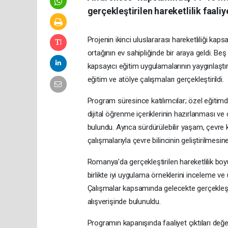
gerçekleştirilen hareketlilik faali
Projenin ikinci uluslararası hareketliliği ka
ortağının ev sahipliğinde bir araya geldi. Be
kapsayıcı eğitim uygulamalarının yaygınlaştırı
eğitim ve atölye çalışmaları gerçekleştirildi.
Program süresince katılımcılar; özel eğitimde 
dijital öğrenme içeriklerinin hazırlanması v
bulundu. Ayrıca sürdürülebilir yaşam, çevre
çalışmalarıyla çevre bilincinin geliştirilmesin
Romanya’da gerçekleştirilen hareketlilik boy
birlikte iyi uygulama örneklerini inceleme ve
Çalışmalar kapsamında gelecekte gerçekleştiri
alışverişinde bulunuldu.
Programın kapanışında faaliyet çıktıları değerl