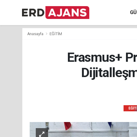
GÜ
Anasayfa
EĞİTİM
Erasmus+ Pr
Dijitalleş
EĞİT