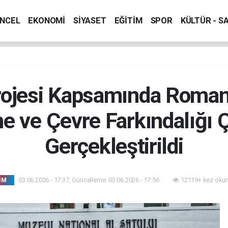
NCEL
EKONOMİ
SİYASET
EĞİTİM
SPOR
KÜLTÜR - S
ojesi Kapsamında Romany
me ve Çevre Farkındalığı 
Gerçekleştirildi
03.06.2026 - 17:37, Güncelleme: 03.06.2026 - 17:56
12119+ kez oku
İM