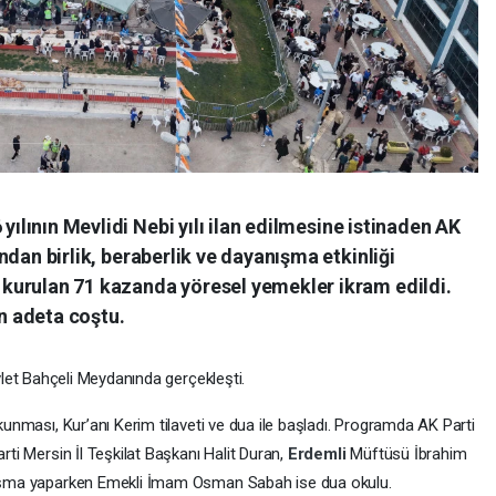
ılının Mevlidi Nebi yılı ilan edilmesine istinaden AK
ından birlik, beraberlik ve dayanışma etkinliği
 kurulan 71 kazanda yöresel yemekler ikram edildi.
lan adeta coştu.
Devlet Bahçeli Meydanında gerçekleşti.
unması, Kur’anı Kerim tilaveti ve dua ile başladı. Programda AK Parti
rti Mersin İl Teşkilat Başkanı Halit Duran,
Erdemli
Müftüsü İbrahim
nuşma yaparken Emekli İmam Osman Sabah ise dua okulu.