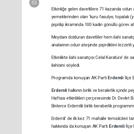
Etkinliğe gelen davetlilere 71 kazanda odun 
yemeklerinden olan ‘kuru fasulye, topalak (yö
pişirilip ikramında 100 kadın gönüllü görev al
Meydanı dolduran davetliler hem ilahi sanat
analarının odun ateşinde pişirdikleri lezzetl
Etkinlikte ilahi sanatçısı Celal Karatüre’ de s
ilahisini söyledi.
Programda konuşan AK Parti
Erdemli
İlçe 
Erdemli
halkının birlik ve beralerlik içinde
Haftası etkinlikleri çerçevesinde Dr. Devlet B
Binlerce Erdemlili birlik beraberlik programı
Erdemli’ de ilk kez 71 mahalle temsilcileri t
hakkında da konuşan AK Parti
Erdemli
İlçe