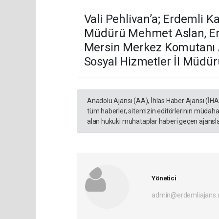
Vali Pehlivan’a; Erdemli K
Müdürü Mehmet Aslan, Er
Mersin Merkez Komutanı A
Sosyal Hizmetler İl Müdürü
Anadolu Ajansı (AA), İhlas Haber Ajansı (İH
tüm haberler, sitemizin editörlerinin müdaha
alan hukuki muhataplar haberi geçen ajanslar
Yönetici
admin@erdemliajans.