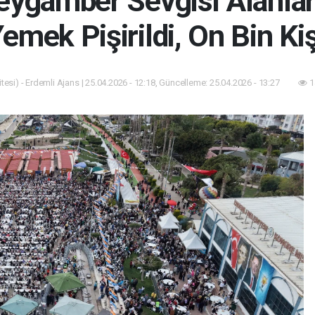
eygamber Sevgisi Alanla
mek Pişirildi, On Bin Kiş
esi) - Erdemli Ajans | 25.04.2026 - 12:18, Güncelleme: 25.04.2026 - 13:27
1