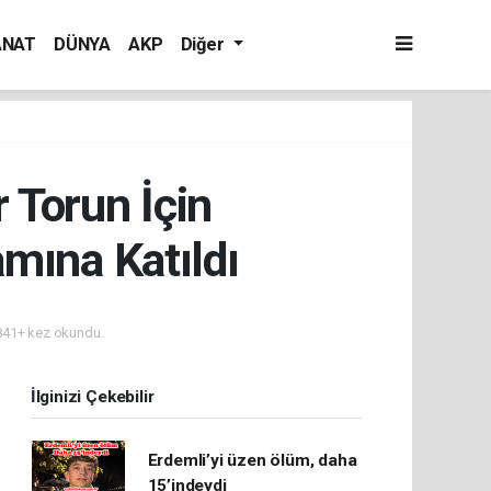
ANAT
DÜNYA
AKP
Diğer
 Torun İçin
mına Katıldı
41+ kez okundu.
İlginizi Çekebilir
Erdemli’yi üzen ölüm, daha
15’indeydi