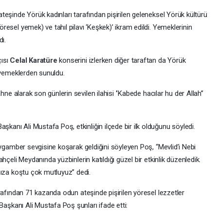
ateşinde Yörük kadınları tarafından pişirilen geleneksel Yörük kültürü
resel yemek) ve tahıl pilavı ‘Keşkek)’ ikram edildi. Yemeklerinin
dı.
çısı
Celal Karatüre
konserini izlerken diğer taraftan da Yörük
i yemeklerden sunuldu.
ahne alarak son günlerin sevilen ilahisi ‘’Kabede hacılar hu der Allah’’
Başkanı Ali Mustafa Poş, etkinliğin ilçede bir ilk olduğunu söyledi.
 peygamber sevgisine koşarak geldiğini söyleyen Poş, “Mevlid’i Nebi
ahçeli Meydanında yüzbinlerin katıldığı güzel bir etkinlik düzenledik.
mıza koştu çok mutluyuz’’ dedi.
arafından 71 kazanda odun ateşinde pişirilen yöresel lezzetler
 Başkanı Ali Mustafa Poş şunları ifade etti: