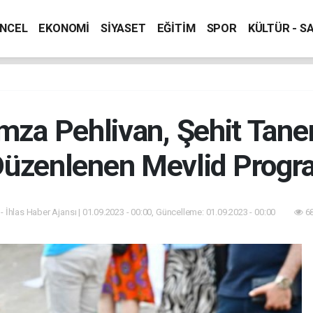
NCEL
EKONOMİ
SİYASET
EĞİTİM
SPOR
KÜLTÜR - S
amza Pehlivan, Şehit Taner
Düzenlenen Mevlid Progra
- İhlas Haber Ajansı | 01.09.2023 - 00:00, Güncelleme: 01.09.2023 - 00:00
68