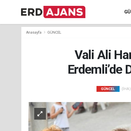
GÜ
Anasayfa
GÜNCEL
Vali Ali H
Erdemli’de 
(İHA) 
GÜNCEL