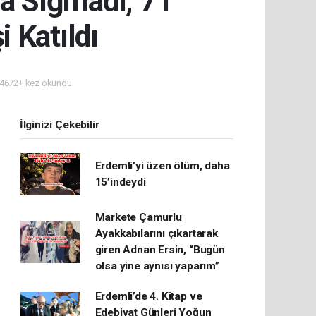
ra Sığmadı, 71
i Katıldı
4672+ kez okundu.
İlginizi Çekebilir
Erdemli’yi üzen ölüm, daha
15’indeydi
Markete Çamurlu
Ayakkabılarını çıkartarak
giren Adnan Ersin, “Bugün
olsa yine aynısı yaparım”
Erdemli’de 4. Kitap ve
Edebiyat Günleri Yoğun