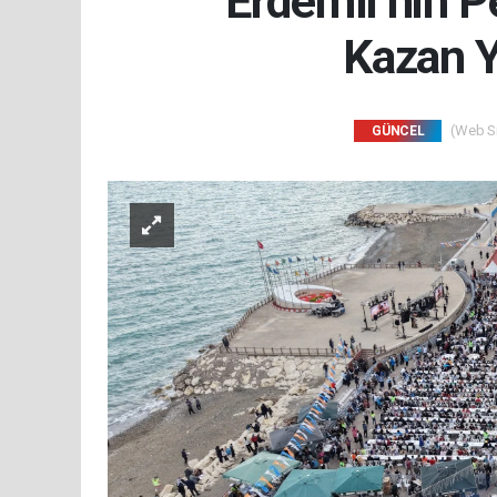
Erdemli’nin P
Kazan Ye
(Web Sit
GÜNCEL