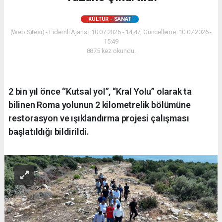
KÜLTÜR - SANAT
(Web Sitesi) - Erdemli Ajans | 10.07.2026 - 14:47, Güncelleme: 10.07.2026 -
15:49
8875 kez okundu.
2 bin yıl önce ‘’Kutsal yol’’, “Kral Yolu” olarak ta
bilinen Roma yolunun 2 kilometrelik bölümüne
restorasyon ve ışıklandırma projesi çalışması
başlatıldığı bildirildi.