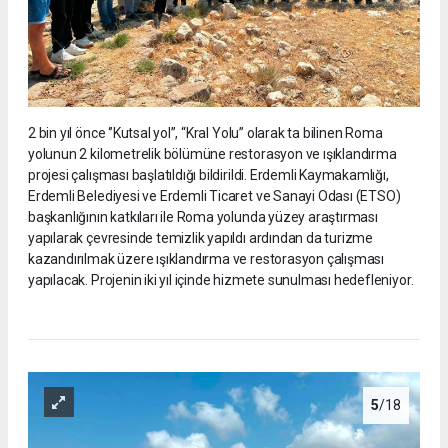
2 bin yıl önce ‘’Kutsal yol’’, “Kral Yolu” olarak ta bilinen Roma
yolunun 2 kilometrelik bölümüne restorasyon ve ışıklandırma
projesi çalışması başlatıldığı bildirildi. Erdemli Kaymakamlığı,
Erdemli Belediyesi ve Erdemli Ticaret ve Sanayi Odası (ETSO)
başkanlığının katkıları ile Roma yolunda yüzey araştırması
yapılarak çevresinde temizlik yapıldı ardından da turizme
kazandırılmak üzere ışıklandırma ve restorasyon çalışması
yapılacak. Projenin iki yıl içinde hizmete sunulması hedefleniyor.
5
/18