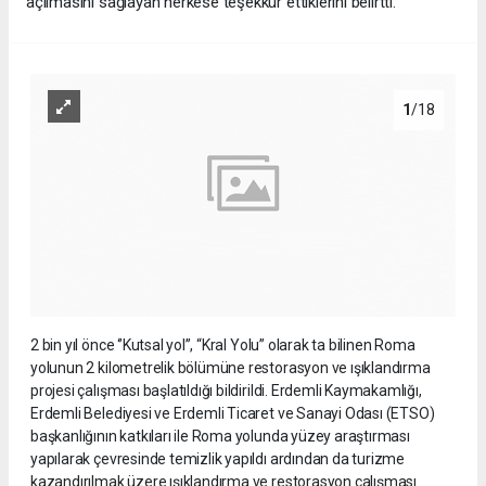
açılmasını sağlayan herkese teşekkür ettiklerini belirtti.
1
/18
2 bin yıl önce ‘’Kutsal yol’’, “Kral Yolu” olarak ta bilinen Roma
yolunun 2 kilometrelik bölümüne restorasyon ve ışıklandırma
projesi çalışması başlatıldığı bildirildi. Erdemli Kaymakamlığı,
Erdemli Belediyesi ve Erdemli Ticaret ve Sanayi Odası (ETSO)
başkanlığının katkıları ile Roma yolunda yüzey araştırması
yapılarak çevresinde temizlik yapıldı ardından da turizme
kazandırılmak üzere ışıklandırma ve restorasyon çalışması