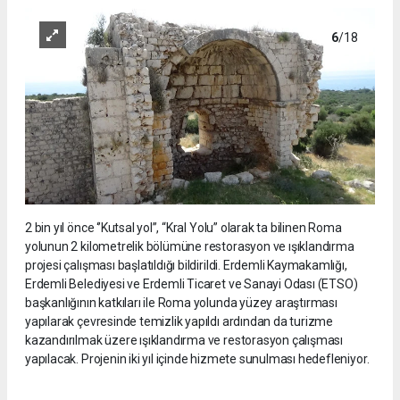
6
/18
2 bin yıl önce ‘’Kutsal yol’’, “Kral Yolu” olarak ta bilinen Roma
yolunun 2 kilometrelik bölümüne restorasyon ve ışıklandırma
projesi çalışması başlatıldığı bildirildi. Erdemli Kaymakamlığı,
Erdemli Belediyesi ve Erdemli Ticaret ve Sanayi Odası (ETSO)
başkanlığının katkıları ile Roma yolunda yüzey araştırması
yapılarak çevresinde temizlik yapıldı ardından da turizme
kazandırılmak üzere ışıklandırma ve restorasyon çalışması
yapılacak. Projenin iki yıl içinde hizmete sunulması hedefleniyor.