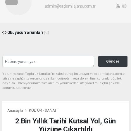
admin@erdemliajans.com.tr
Okuyucu Yorumları
(0)
Gönder
Yorum yazarak Topluluk Kuralları’nı kabul etmiş bulunuyor ve erdemliajans.com.tr
sitesine yaptığınız yorumunuzla ilgili doğrudan veya dolaylı tüm sorumluluğu tek
başınıza üstleniyorsunuz. Yazılan tüm yorumlardan site yönetimi hiçbir şekilde
sorumlu tutulamaz.
Anasayfa
KÜLTÜR - SANAT
2 Bin Yıllık Tarihi Kutsal Yol, Gün
Yüzüne Çıkartıldı