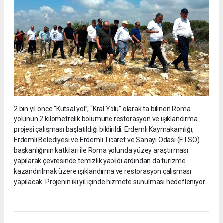
2 bin yıl önce ‘’Kutsal yol’’, “Kral Yolu” olarak ta bilinen Roma
yolunun 2 kilometrelik bölümüne restorasyon ve ışıklandırma
projesi çalışması başlatıldığı bildirildi. Erdemli Kaymakamlığı,
Erdemli Belediyesi ve Erdemli Ticaret ve Sanayi Odası (ETSO)
başkanlığının katkıları ile Roma yolunda yüzey araştırması
yapılarak çevresinde temizlik yapıldı ardından da turizme
kazandırılmak üzere ışıklandırma ve restorasyon çalışması
yapılacak. Projenin iki yıl içinde hizmete sunulması hedefleniyor.