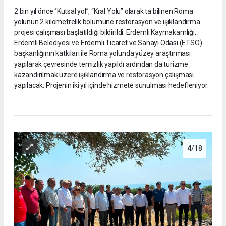
2 bin yıl önce ‘’Kutsal yol’’, “Kral Yolu” olarak ta bilinen Roma
yolunun 2 kilometrelik bölümüne restorasyon ve ışıklandırma
projesi çalışması başlatıldığı bildirildi. Erdemli Kaymakamlığı,
Erdemli Belediyesi ve Erdemli Ticaret ve Sanayi Odası (ETSO)
başkanlığının katkıları ile Roma yolunda yüzey araştırması
yapılarak çevresinde temizlik yapıldı ardından da turizme
kazandırılmak üzere ışıklandırma ve restorasyon çalışması
yapılacak. Projenin iki yıl içinde hizmete sunulması hedefleniyor.
4
/18