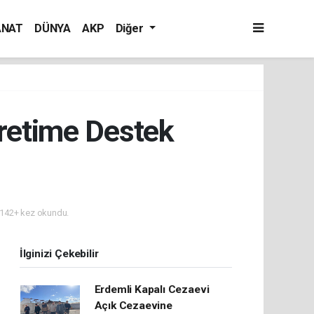
ANAT
DÜNYA
AKP
Diğer
Üretime Destek
142+ kez okundu.
İlginizi Çekebilir
Erdemli Kapalı Cezaevi
Açık Cezaevine