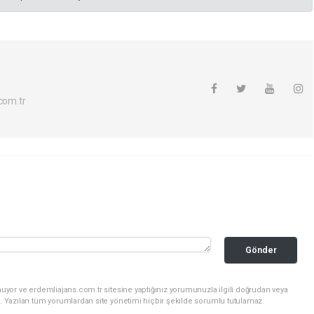
com.tr
Gönder
uyor ve erdemliajans.com.tr sitesine yaptığınız yorumunuzla ilgili doğrudan veya
. Yazılan tüm yorumlardan site yönetimi hiçbir şekilde sorumlu tutulamaz.