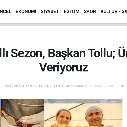
NCEL
EKONOMİ
SİYASET
EĞİTİM
SPOR
KÜLTÜR - S
llı Sezon, Başkan Tollu; 
Veriyoruz
 - İhlas Haber Ajansı | 23.08.2022 - 00:00, Güncelleme: 23.08.2022 - 00:00
7