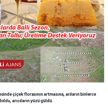
esinde çiçek florasının artmasına, arıların binlerce
doldu, arıcıların yüzü güldü.