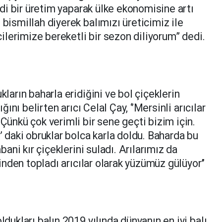
iddi bir üretim yaparak ülke ekonomisine artı
 bismillah diyerek balımızı üreticimiz ile
icilerimize bereketli bir sezon diliyorum” dedi.
kların baharla eridiğini ve bol çiçeklerin
ığını belirten arıcı Celal Çay, ‘’Mersinli arıcılar
 Çünkü çok verimli bir sene geçti bizim için.
’ daki obruklar bolca karla doldu. Baharda bu
abani kır çiçeklerini suladı. Arılarımız da
rinden topladı arıcılar olarak yüzümüz gülüyor’’
ldukları balın 2019 yılında dünyanın en iyi balı