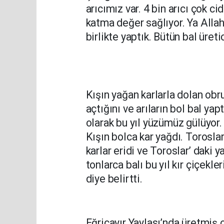
arıcımız var. 4 bin arıcı çok c
katma değer sağlıyor. Ya Allah
birlikte yaptık. Bütün bal üret
Kışın yağan karlarla dolan obru
açtığını ve arıların bol bal yapt
olarak bu yıl yüzümüz gülüyor.
Kışın bolca kar yağdı. Toroslar
karlar eridi ve Toroslar’ daki y
tonlarca balı bu yıl kır çiçekle
diye belirtti.
Eğriçayır Yaylası’nda üretmiş o