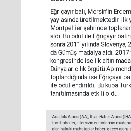
Eğriçayır balı, Mersin’in Erdem
yaylasında üretilmektedir. İlk
Montpellier şehrinde toplanan
aldı. Bu ödül ile Eğriçayır ba
sonra 2011 yılında Slovenya, 2
da Gümüş madalya aldı. 2017 yı
kongresinde ise ilk altın madal
Dünya arıcılık örgütü Apimond
toplandığında ise Eğriçayır ba
ile ödüllendirildi. Bu kupa Tü
tanıtılmasında etkili oldu.
Anadolu Ajansı (AA), İhlas Haber Ajansı (İH
tüm haberler, sitemizin editörlerinin müdaha
alan hukuki muhataplar haberi geçen ajanslar