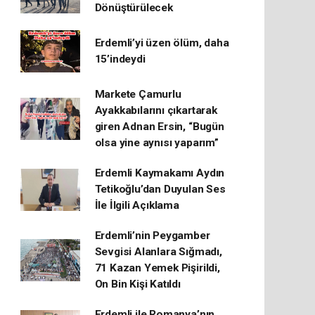
Dönüştürülecek
Erdemli’yi üzen ölüm, daha
15’indeydi
Markete Çamurlu
Ayakkabılarını çıkartarak
giren Adnan Ersin, “Bugün
olsa yine aynısı yaparım”
Erdemli Kaymakamı Aydın
Tetikoğlu’dan Duyulan Ses
İle İlgili Açıklama
Erdemli’nin Peygamber
Sevgisi Alanlara Sığmadı,
71 Kazan Yemek Pişirildi,
On Bin Kişi Katıldı
Erdemli ile Romanya’nın