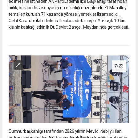
edilmesine istinaden AK Parti Erdemli İlçe Başkanlığı tarafından
birlik, beraberlik ve dayanışma etkinliği düzenlendi. 71 Mahalleyi
temsilen kurulan 71 kazanda yöresel yemekler ikram edildi.
Celal Karatüre ilahi dinletisi ile alan adeta coştu. Yaklaşık 10 bin
kişinin katıldığı etkinlik Dr, Devlet Bahçeli Meydanında gerçekleşti.
7
/23
Cumhurbaşkanlığı tarafından 2026 yılının Mevlidi Nebi yılı ilan
edilmesine istinaden AK Parti Erdemli İlçe Başkanlığı tarafından