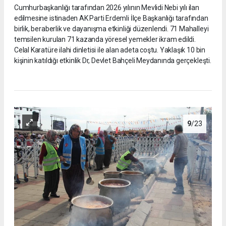
Cumhurbaşkanlığı tarafından 2026 yılının Mevlidi Nebi yılı ilan
edilmesine istinaden AK Parti Erdemli İlçe Başkanlığı tarafından
birlik, beraberlik ve dayanışma etkinliği düzenlendi. 71 Mahalleyi
temsilen kurulan 71 kazanda yöresel yemekler ikram edildi.
Celal Karatüre ilahi dinletisi ile alan adeta coştu. Yaklaşık 10 bin
kişinin katıldığı etkinlik Dr, Devlet Bahçeli Meydanında gerçekleşti.
9
/23