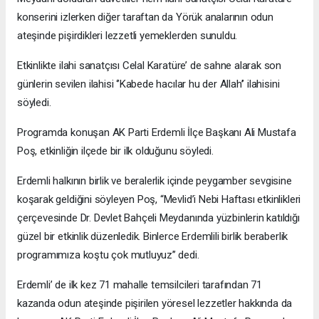
konserini izlerken diğer taraftan da Yörük analarının odun
ateşinde pişirdikleri lezzetli yemeklerden sunuldu.
Etkinlikte ilahi sanatçısı Celal Karatüre’ de sahne alarak son
günlerin sevilen ilahisi ‘’Kabede hacılar hu der Allah’’ ilahisini
söyledi.
Programda konuşan AK Parti Erdemli İlçe Başkanı Ali Mustafa
Poş, etkinliğin ilçede bir ilk olduğunu söyledi.
Erdemli halkının birlik ve beralerlik içinde peygamber sevgisine
koşarak geldiğini söyleyen Poş, “Mevlid’i Nebi Haftası etkinlikleri
çerçevesinde Dr. Devlet Bahçeli Meydanında yüzbinlerin katıldığı
güzel bir etkinlik düzenledik. Binlerce Erdemlili birlik beraberlik
programımıza koştu çok mutluyuz’’ dedi.
Erdemli’ de ilk kez 71 mahalle temsilcileri tarafından 71
kazanda odun ateşinde pişirilen yöresel lezzetler hakkında da