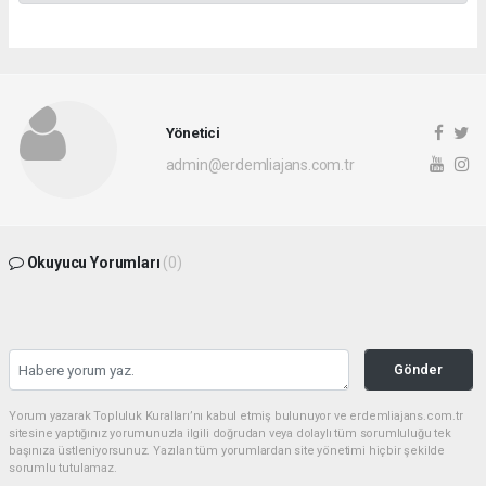
Yönetici
admin@erdemliajans.com.tr
Okuyucu Yorumları
(0)
Gönder
Yorum yazarak Topluluk Kuralları’nı kabul etmiş bulunuyor ve erdemliajans.com.tr
sitesine yaptığınız yorumunuzla ilgili doğrudan veya dolaylı tüm sorumluluğu tek
başınıza üstleniyorsunuz. Yazılan tüm yorumlardan site yönetimi hiçbir şekilde
sorumlu tutulamaz.