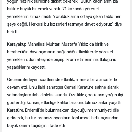
yoğun hazırlık sürecine dikkat çekerek, “Bütün kadınlarımızla
birlikte büyük bir emek verdik. 71 kazanda yöresel
yemeklerimizi hazırladık. Yorulduk ama ortaya çıkan tablo her
şeye değdi. Herkesi bu lezzetleri tatmaya davet ediyoruz” diye
belirtti.
Karayakup Mahallesi Muhtarı Mustafa Yıldız da birlik ve
beraberliğin dayanışmanın sağlandığı etkinliklerde yöresel
yemekleri odun ateşinde pişirip ikram etmenin mutluluğunu
yaşadıklarını kaydetti.
Gecenin ilerleyen saatlerinde etkinlik, manevi bir atmosferle
devam etti. Ünlü ilahi sanatçısı Cemal Karatüre sahne alarak
vatandaşlara ilahi dinletisi sundu. Özellikle çocukların yoğun ilgi
gösterdiği konser, etkinliğe katılanlara unutulmaz anlar yaşattı.
Karatüre, Erdemli’de bulunmaktan duyduğu memnuniyeti dile
getirerek, bu tür organizasyonların toplumsal birlik açısından
büyük önem taşıdığını ifade etti.