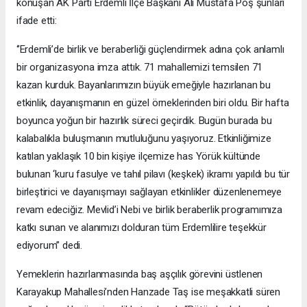
konuşan AK Parti Erdemli İlçe Başkanı Ali Mustafa Poş şunları
ifade etti:
‘’Erdemli’de birlik ve beraberliği güçlendirmek adına çok anlamlı
bir organizasyona imza attık. 71 mahallemizi temsilen 71
kazan kurduk. Bayanlarımızın büyük emeğiyle hazırlanan bu
etkinlik, dayanışmanın en güzel örneklerinden biri oldu. Bir hafta
boyunca yoğun bir hazırlık süreci geçirdik. Bugün burada bu
kalabalıkla buluşmanın mutluluğunu yaşıyoruz. Etkinliğimize
katılan yaklaşık 10 bin kişiye ilçemize has Yörük kültünde
bulunan ‘kuru fasulye ve tahıl pilavı (keşkek) ikramı yapıldı bu tür
birleştirici ve dayanışmayı sağlayan etkinlikler düzenlenemeye
revam edeciğiz. Mevlid’i Nebi ve birlik beraberlik programımıza
katkı sunan ve alanımızı dolduran tüm Erdemlilire teşekkür
ediyorum’’ dedi.
Yemeklerin hazırlanmasında baş aşçılık görevini üstlenen
Karayakup Mahallesi’nden Hanzade Taş ise meşakkatli süren