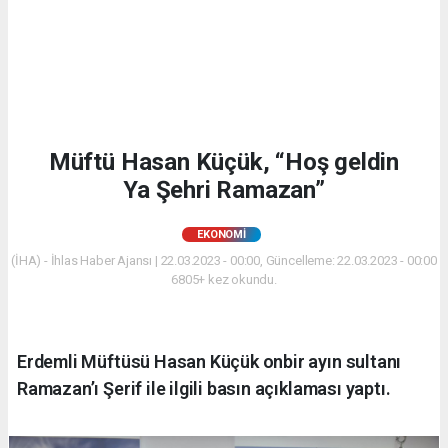
Müftü Hasan Küçük, “Hoş geldin
Ya Şehri Ramazan”
EKONOMİ
(İHA) - İhlas Haber Ajansı | 22.03.2023 - 00:00, Güncelleme: 22.03.2023 - 00:00
6805+ kez okundu.
Erdemli Müftüsü Hasan Küçük onbir ayın sultanı
Ramazan’ı Şerif ile ilgili basın açıklaması yaptı.