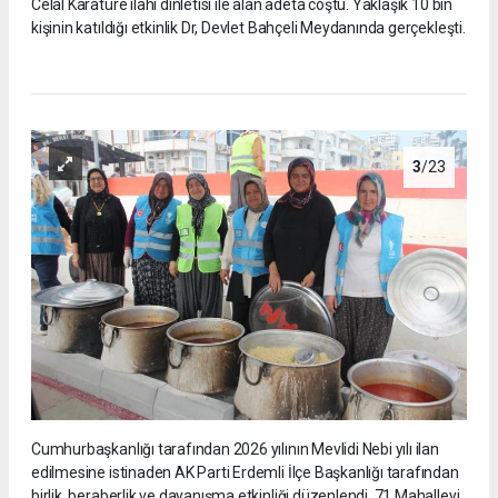
Celal Karatüre ilahi dinletisi ile alan adeta coştu. Yaklaşık 10 bin
kişinin katıldığı etkinlik Dr, Devlet Bahçeli Meydanında gerçekleşti.
3
/23
Cumhurbaşkanlığı tarafından 2026 yılının Mevlidi Nebi yılı ilan
edilmesine istinaden AK Parti Erdemli İlçe Başkanlığı tarafından
birlik, beraberlik ve dayanışma etkinliği düzenlendi. 71 Mahalleyi