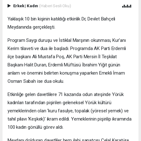
Erkek
|
Kadın
(Haberi Sesli Oku)
Yaklaşık 10 bin kişinin katıldığı etkinlik Dr, Devlet Bahçeli
Meydanında gerçekleşti.
Program Saygı duruşu ve İstiklal Marşının okunması, Kur’anı
Kerim tilaveti ve dua ile başladı. Programda AK Parti Erdemli
ilçe başkanı Ali Mustafa Poş, AK Parti Mersin İl Teşkilat
Başkanı Halit Duran, Erdemli Müftüsü İbrahim Yiğit günün
anlam ve önemini belirten konuşma yaparken Emekli İmam
Osman Sabah ise dua okulu.
Etkinliğe gelen davetlilere 71 kazanda odun ateşinde Yörük
kadınları tarafından pişirilen geleneksel Yörük kültürü
yemeklerinden olan ‘kuru fasulye, topalak (yöresel yemek) ve
tahıl pilavı ‘Keşkek)’ ikram edildi. Yemeklerinin pişirilip ikramında
100 kadın gönüllü görev aldı.
Meydanı dolduran davetliler hem ilahi sanatçısı Celal Karatüre