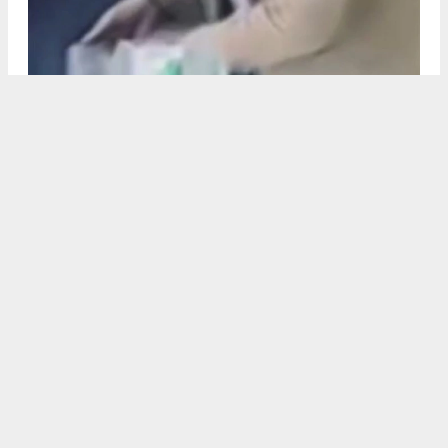
Erdemli’nin Çerçili Mahallesinde çiftçilik yapan 61 yaşındaki