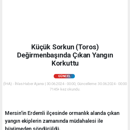
Küçük Sorkun (Toros)
Değirmenbaşında Çıkan Yangın
Korkuttu
GÜNCEL
(İHA) - İhlas Haber Ajansı | 30.06.2024 - 00:00, Güncelleme: 30.06.2024 - 00:00
7145+ kez okundu.
Mersin'in Erdemli ilçesinde ormanlık alanda çıkan
yangın ekiplerin zamanında müdahalesi ile
büyümeden söndürüldü.