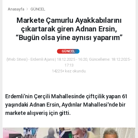
Anasayfa
GÜNCEL
Markete Çamurlu Ayakkabılarını
çıkartarak giren Adnan Ersin,
“Bugün olsa yine aynısı yaparım”
GÜNCEL
(Web Sitesi) - Erdemli Ajans | 18.12.2025 - 16:20, Güncelleme: 18.12.2025 -
17:13
14225+ kez okundu.
Erdemli’nin Çerçili Mahallesinde çiftçilik yapan 61
yaşındaki Adnan Ersin, Aydınlar Mahallesi'nde bir
markete alışveriş için gitti.