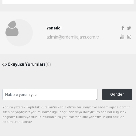
Yönetici
admin@erdemliajans.com.tr
Okuyucu Yorumları
(0)
Gönder
Yorum yazarak Topluluk Kuralları’nı kabul etmiş bulunuyor ve erdemliajans.com.tr
sitesine yaptığınız yorumunuzla ilgili doğrudan veya dolaylı tüm sorumluluğu tek
başınıza üstleniyorsunuz. Yazılan tüm yorumlardan site yönetimi hiçbir şekilde
sorumlu tutulamaz.