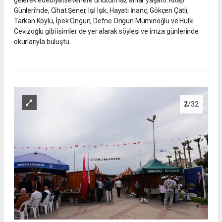
gelerek edebiyatseverlere unutulmaz anlar yaşattı. Kitap
Günleri’nde, Cihat Şener, Işıl Işık, Hayati İnanç, Gökçen Çatlı,
Tarkan Köylü, İpek Ongun, Defne Ongun Müminoğlu ve Hulki
Cevizoğlu gibi isimler de yer alarak söyleşi ve imza günlerinde
okurlarıyla buluştu.
2
/32