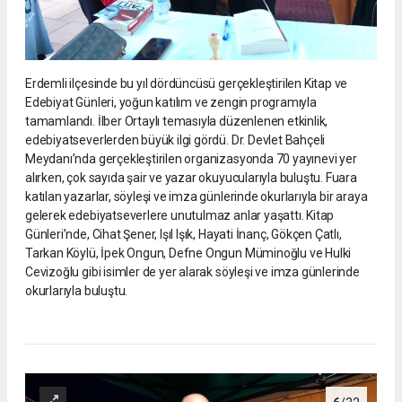
Erdemli ilçesinde bu yıl dördüncüsü gerçekleştirilen Kitap ve
Edebiyat Günleri, yoğun katılım ve zengin programıyla
tamamlandı. İlber Ortaylı temasıyla düzenlenen etkinlik,
edebiyatseverlerden büyük ilgi gördü. Dr. Devlet Bahçeli
Meydanı’nda gerçekleştirilen organizasyonda 70 yayınevi yer
alırken, çok sayıda şair ve yazar okuyucularıyla buluştu. Fuara
katılan yazarlar, söyleşi ve imza günlerinde okurlarıyla bir araya
gelerek edebiyatseverlere unutulmaz anlar yaşattı. Kitap
Günleri’nde, Cihat Şener, Işıl Işık, Hayati İnanç, Gökçen Çatlı,
Tarkan Köylü, İpek Ongun, Defne Ongun Müminoğlu ve Hulki
Cevizoğlu gibi isimler de yer alarak söyleşi ve imza günlerinde
okurlarıyla buluştu.