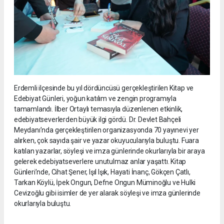
Erdemli ilçesinde bu yıl dördüncüsü gerçekleştirilen Kitap ve
Edebiyat Günleri, yoğun katılım ve zengin programıyla
tamamlandı. İlber Ortaylı temasıyla düzenlenen etkinlik,
edebiyatseverlerden büyük ilgi gördü. Dr. Devlet Bahçeli
Meydanı’nda gerçekleştirilen organizasyonda 70 yayınevi yer
alırken, çok sayıda şair ve yazar okuyucularıyla buluştu. Fuara
katılan yazarlar, söyleşi ve imza günlerinde okurlarıyla bir araya
gelerek edebiyatseverlere unutulmaz anlar yaşattı. Kitap
Günleri’nde, Cihat Şener, Işıl Işık, Hayati İnanç, Gökçen Çatlı,
Tarkan Köylü, İpek Ongun, Defne Ongun Müminoğlu ve Hulki
Cevizoğlu gibi isimler de yer alarak söyleşi ve imza günlerinde
okurlarıyla buluştu.