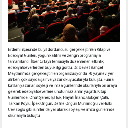
Erdemli ilçesinde bu yıl dördüncüsü gerçekleştirilen Kitap ve
Edebiyat Günleri, yoğun katılım ve zengin programıyla
tamamlandı. İlber Ortaylı temasıyla düzenlenen etkinlik,
edebiyatseverlerden büyük ilgi gördü. Dr. Devlet Bahçeli
Meydanı’nda gerçekleştirilen organizasyonda 70 yayınevi yer
alırken, çok sayıda şair ve yazar okuyucularıyla buluştu. Fuara
katılan yazarlar, söyleşi ve imza günlerinde okurlarıyla bir araya
gelerek edebiyatseverlere unutulmaz anlar yaşattı. Kitap
Günleri’nde, Cihat Şener, Işıl Işık, Hayati İnanç, Gökçen Çatlı,
Tarkan Köylü, İpek Ongun, Defne Ongun Müminoğlu ve Hulki
Cevizoğlu gibi isimler de yer alarak söyleşi ve imza günlerinde
okurlarıyla buluştu.