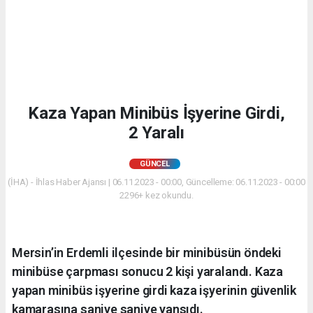
Kaza Yapan Minibüs İşyerine Girdi,
2 Yaralı
GÜNCEL
(İHA) - İhlas Haber Ajansı | 06.11.2023 - 00:00, Güncelleme: 06.11.2023 - 00:00
2296+ kez okundu.
Mersin’in Erdemli ilçesinde bir minibüsün öndeki
minibüse çarpması sonucu 2 kişi yaralandı. Kaza
yapan minibüs işyerine girdi kaza işyerinin güvenlik
kamarasına saniye saniye yansıdı.