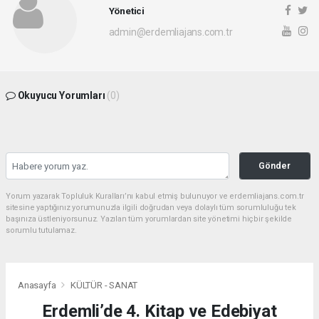
Yönetici
admin@erdemliajans.com.tr
Okuyucu Yorumları
(0)
Gönder
Yorum yazarak Topluluk Kuralları’nı kabul etmiş bulunuyor ve erdemliajans.com.tr
sitesine yaptığınız yorumunuzla ilgili doğrudan veya dolaylı tüm sorumluluğu tek
başınıza üstleniyorsunuz. Yazılan tüm yorumlardan site yönetimi hiçbir şekilde
sorumlu tutulamaz.
Anasayfa
KÜLTÜR - SANAT
Erdemli’de 4. Kitap ve Edebiyat