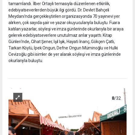
tamamlandı. İlber Ortaylı temasıyla düzenlenen etkinlik,
edebiyatseverlerden büyük ilgi gördü. Dr. Devlet Bahçeli
Meydanı’nda gerçekleştirilen organizasyonda 70 yayınevi yer
alırken, çok sayıda şair ve yazar okuyucularıyla buluştu. Fuara
katılan yazarlar, söyleşi ve imza günlerinde okurlarıyla bir araya
gelerek edebiyatseverlere unutulmaz anlar yaşattı. Kitap
Günleri’nde, Cihat Şener, Işıl Işık, Hayati İnanç, Gökçen Çatlı,
Tarkan Köylü, İpek Ongun, Defne Ongun Müminoğlu ve Hulki
Cevizoğlu gibi isimler de yer alarak söyleşi ve imza günlerinde
okurlarıyla buluştu.
8
/32