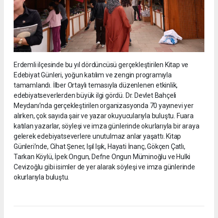
Erdemli ilçesinde bu yıl dördüncüsü gerçekleştirilen Kitap ve
Edebiyat Günleri, yoğun katılım ve zengin programıyla
tamamlandı. İlber Ortaylı temasıyla düzenlenen etkinlik,
edebiyatseverlerden büyük ilgi gördü. Dr. Devlet Bahçeli
Meydanı’nda gerçekleştirilen organizasyonda 70 yayınevi yer
alırken, çok sayıda şair ve yazar okuyucularıyla buluştu. Fuara
katılan yazarlar, söyleşi ve imza günlerinde okurlarıyla bir araya
gelerek edebiyatseverlere unutulmaz anlar yaşattı. Kitap
Günleri’nde, Cihat Şener, Işıl Işık, Hayati İnanç, Gökçen Çatlı,
Tarkan Köylü, İpek Ongun, Defne Ongun Müminoğlu ve Hulki
Cevizoğlu gibi isimler de yer alarak söyleşi ve imza günlerinde
okurlarıyla buluştu.