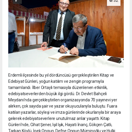
6
/32
Erdemli ilçesinde bu yıl dördüncüsü gerçekleştirilen Kitap ve
Edebiyat Günleri, yoğun katılım ve zengin programıyla
tamamlandı. İlber Ortaylı temasıyla düzenlenen etkinlik,
edebiyatseverlerden büyük ilgi gördü. Dr. Devlet Bahçeli
Meydanı’nda gerçekleştirilen organizasyonda 70 yayınevi yer
alırken, çok sayıda şair ve yazar okuyucularıyla buluştu. Fuara
katılan yazarlar, söyleşi ve imza günlerinde okurlarıyla bir araya
gelerek edebiyatseverlere unutulmaz anlar yaşattı. Kitap
Günleri’nde, Cihat Şener, Işıl Işık, Hayati İnanç, Gökçen Çatlı,
Tarkan Köylü, İpek Ongun, Defne Ongun Müminoğlu ve Hulki