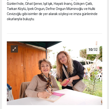
Günleri’nde, Cihat Şener, Işıl Işık, Hayati İnanç, Gökçen Çatlı,
Tarkan Köylü, İpek Ongun, Defne Ongun Müminoğlu ve Hulki
Cevizoğlu gibi isimler de yer alarak söyleşi ve imza günlerinde
okurlarıyla buluştu.
10
/32