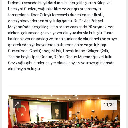
Erdemli ilçesinde bu yıl dördüncüsü gerçekleştirilen Kitap ve
Edebiyat Günleri, yoğun katılım ve zengin programıyla
tamamlandı. İlber Ortaylı temasıyla düzenlenen etkinlik,
edebiyatseverlerden büyük ilgi gördü. Dr. Devlet Bahçeli
Meydanı’nda gerçekleştirilen organizasyonda 70 yayınevi yer
alırken, çok sayıda şair ve yazar okuyucularıyla buluştu. Fuara
katılan yazarlar, söyleşi ve imza günlerinde okurlarıyla bir araya
gelerek edebiyatseverlere unutulmaz anlar yaşattı. Kitap
Günleri’nde, Cihat Şener, Işıl Işık, Hayati İnanç, Gökçen Çatlı,
Tarkan Köylü, İpek Ongun, Defne Ongun Müminoğlu ve Hulki
Cevizoğlu gibi isimler de yer alarak söyleşi ve imza günlerinde
okurlarıyla buluştu.
11
/32