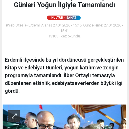
Günleri Yoğun İlgiyle Tamamlandı
KÜLTÜR - SANAT
(Web Sitesi) - Erdemli Ajans | 27.04.2026 - 15:16, Güncelleme: 27.04.2026 -
15:41
13105+ kez okundu.
Erdemli ilçesinde bu yıl dördüncüsü gerçekleştirilen
Kitap ve Edebiyat Günleri, yoğun katılım ve zengin
programıyla tamamlandı. İlber Ortaylı temasıyla
düzenlenen etkinlik, edebiyatseverlerden büyük ilgi
gördü.