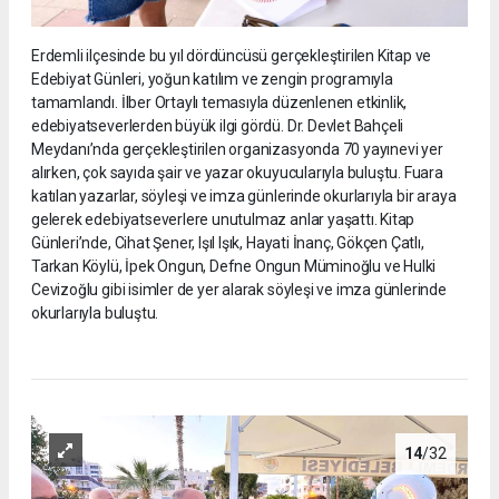
Erdemli ilçesinde bu yıl dördüncüsü gerçekleştirilen Kitap ve
Edebiyat Günleri, yoğun katılım ve zengin programıyla
tamamlandı. İlber Ortaylı temasıyla düzenlenen etkinlik,
edebiyatseverlerden büyük ilgi gördü. Dr. Devlet Bahçeli
Meydanı’nda gerçekleştirilen organizasyonda 70 yayınevi yer
alırken, çok sayıda şair ve yazar okuyucularıyla buluştu. Fuara
katılan yazarlar, söyleşi ve imza günlerinde okurlarıyla bir araya
gelerek edebiyatseverlere unutulmaz anlar yaşattı. Kitap
Günleri’nde, Cihat Şener, Işıl Işık, Hayati İnanç, Gökçen Çatlı,
Tarkan Köylü, İpek Ongun, Defne Ongun Müminoğlu ve Hulki
Cevizoğlu gibi isimler de yer alarak söyleşi ve imza günlerinde
okurlarıyla buluştu.
14
/32