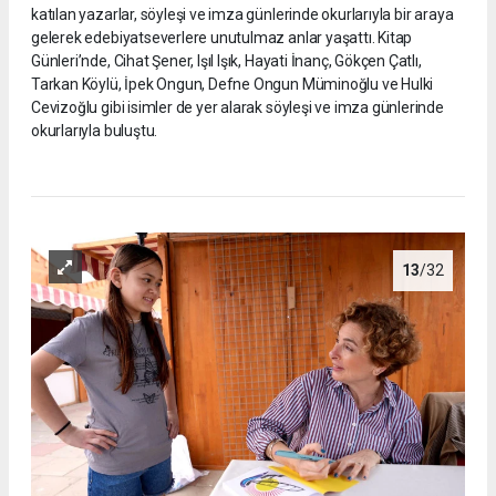
katılan yazarlar, söyleşi ve imza günlerinde okurlarıyla bir araya
gelerek edebiyatseverlere unutulmaz anlar yaşattı. Kitap
Günleri’nde, Cihat Şener, Işıl Işık, Hayati İnanç, Gökçen Çatlı,
Tarkan Köylü, İpek Ongun, Defne Ongun Müminoğlu ve Hulki
Cevizoğlu gibi isimler de yer alarak söyleşi ve imza günlerinde
okurlarıyla buluştu.
13
/32