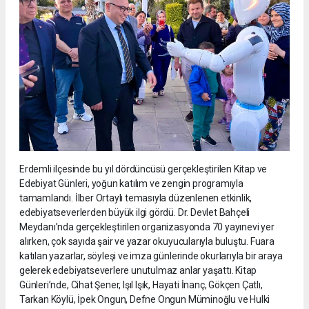
Erdemli ilçesinde bu yıl dördüncüsü gerçekleştirilen Kitap ve
Edebiyat Günleri, yoğun katılım ve zengin programıyla
tamamlandı. İlber Ortaylı temasıyla düzenlenen etkinlik,
edebiyatseverlerden büyük ilgi gördü. Dr. Devlet Bahçeli
Meydanı’nda gerçekleştirilen organizasyonda 70 yayınevi yer
alırken, çok sayıda şair ve yazar okuyucularıyla buluştu. Fuara
katılan yazarlar, söyleşi ve imza günlerinde okurlarıyla bir araya
gelerek edebiyatseverlere unutulmaz anlar yaşattı. Kitap
Günleri’nde, Cihat Şener, Işıl Işık, Hayati İnanç, Gökçen Çatlı,
Tarkan Köylü, İpek Ongun, Defne Ongun Müminoğlu ve Hulki