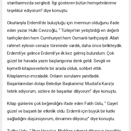
stantlarımızda sergiledi. İlgi gösteren bütün hemşehrilerime
teşekkür ediyorum” diye konuştu.
Okurlarıyla Erdemli’de buluştuğu için memnun olduğunu ifade
eden yazar Hulki Cevizoğlu, “ Türkiye’nin yetiştirdiği en değerli
tarihçilerden hem Cumhuriyet hem Osmanlı tarihçisiydi. Allah
rahmet eylesin cenaze töreninde vardık, daha önce birlikteydik.
Erdemli’ye gelince Erdemli’ye ilk kez gelmiş bulundum. Çok
güzel bir havada yazın başlangıcına denk geldi. Sevgili ve
kıymetli kitapseverlerle bir arada olduk, sohbet ettik.
Kitaplarımızı imzaladık. Onların sorularını yanıtladık.
Başarılarından dolayı Belediye Başkanımız Mustafa Kara’yı
tebrik ediyorum, sizlere de başarılar diliyorum” diye konuştu.
Kitap günlerini çok beğendiğini ifade eden Fatih Uslu, “ Gayet
güzel ve başarılı bir etkinlik oldu. Erdemli için büyük bir katkı
sağladığını düşünüyorum, devamını diliyoruz” diye konuştu.
Tuğba Uslu, “ İlber Hoca’ya Allah’tan rahmet diliyoruz öncelikle.