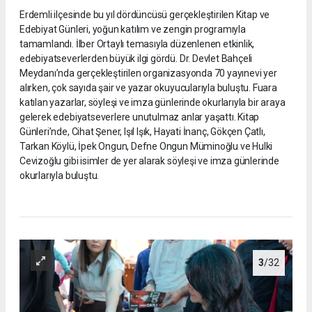
Erdemli ilçesinde bu yıl dördüncüsü gerçekleştirilen Kitap ve
Edebiyat Günleri, yoğun katılım ve zengin programıyla
tamamlandı. İlber Ortaylı temasıyla düzenlenen etkinlik,
edebiyatseverlerden büyük ilgi gördü. Dr. Devlet Bahçeli
Meydanı’nda gerçekleştirilen organizasyonda 70 yayınevi yer
alırken, çok sayıda şair ve yazar okuyucularıyla buluştu. Fuara
katılan yazarlar, söyleşi ve imza günlerinde okurlarıyla bir araya
gelerek edebiyatseverlere unutulmaz anlar yaşattı. Kitap
Günleri’nde, Cihat Şener, Işıl Işık, Hayati İnanç, Gökçen Çatlı,
Tarkan Köylü, İpek Ongun, Defne Ongun Müminoğlu ve Hulki
Cevizoğlu gibi isimler de yer alarak söyleşi ve imza günlerinde
okurlarıyla buluştu.
3
/32