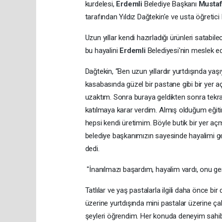
kurdelesi,
Erdemli
Belediye Başkanı
Mustaf
tarafından Yıldız Dağtekin'e ve usta öğretici
Uzun yıllar kendi hazırladığı ürünleri satabil
bu hayalini
Erdemli
Belediyesi'nin meslek ed
Dağtekin, “Ben uzun yıllardır yurtdışında ya
kasabasında güzel bir pastane gibi bir yer
uzaktım. Sonra buraya geldikten sonra tekr
katılmaya karar verdim. Almış olduğum eğit
hepsi kendi üretimim. Böyle butik bir yer a
belediye başkanımızın sayesinde hayalimi ger
dedi.
"İnanılmazı başardım, hayalim vardı, onu ge
Tatlılar ve yaş pastalarla ilgili daha önce b
üzerine yurtdışında mini pastalar üzerine ça
şeyleri öğrendim. Her konuda deneyim sahibi