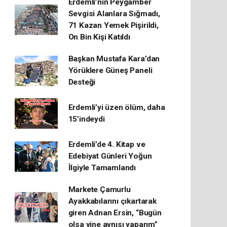
Erdemli’nin Peygamber
Sevgisi Alanlara Sığmadı,
71 Kazan Yemek Pişirildi,
On Bin Kişi Katıldı
Başkan Mustafa Kara’dan
Yörüklere Güneş Paneli
Desteği
Erdemli’yi üzen ölüm, daha
15’indeydi
Erdemli’de 4. Kitap ve
Edebiyat Günleri Yoğun
İlgiyle Tamamlandı
Markete Çamurlu
Ayakkabılarını çıkartarak
giren Adnan Ersin, “Bugün
olsa yine aynısı yaparım”