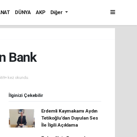
ANAT
DÜNYA
AKP
Diğer
an Bank
69+ kez okundu.
İlginizi Çekebilir
Erdemli Kaymakamı Aydın
Tetikoğlu’dan Duyulan Ses
İle İlgili Açıklama