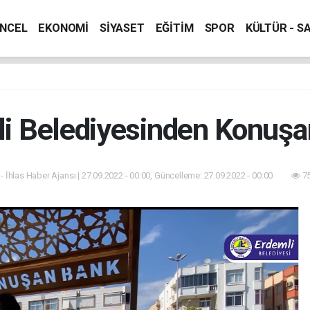
NCEL
EKONOMİ
SİYASET
EĞİTİM
SPOR
KÜLTÜR - S
i Belediyesinden Konuş
- İhlas Haber Ajansı | 27.09.2022 - 00:00, Güncelleme: 27.09.2022 - 00:00
75