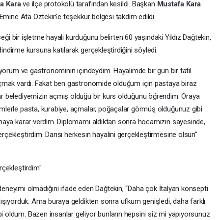
a Kara
ve ilçe protokolü tarafından kesildi. Başkan
Mustafa Kara
 Emine Ata Öztekin'e teşekkür belgesi takdim edildi.
eceği bir işletme hayali kurduğunu belirten 60 yaşındaki Yıldız Dağtekin,
indirme kursuna katılarak gerçekleştirdiğini söyledi.
şıyorum ve gastronominin içindeydim. Hayalimde bir gün bir tatil
 açmak vardı. Fakat ben gastronomide olduğum için pastaya biraz
ar belediyemizin açmış olduğu bir kurs olduğunu öğrendim. Oraya
imlerle pasta, kurabiye, açmalar, poğaçalar görmüş olduğunuz gibi
çmaya karar verdim. Diplomamı aldıktan sonra hocamızın sayesinde,
çekleştirdim. Darısı herkesin hayalini gerçekleştirmesine olsun"
rçekleştirdim"
ir deneyimi olmadığını ifade eden Dağtekin, “Daha çok İtalyan konsepti
lışıyorduk. Ama buraya geldikten sonra ufkum genişledi, daha farklı
 oldum. Bazen insanlar geliyor bunların hepsini siz mi yapıyorsunuz