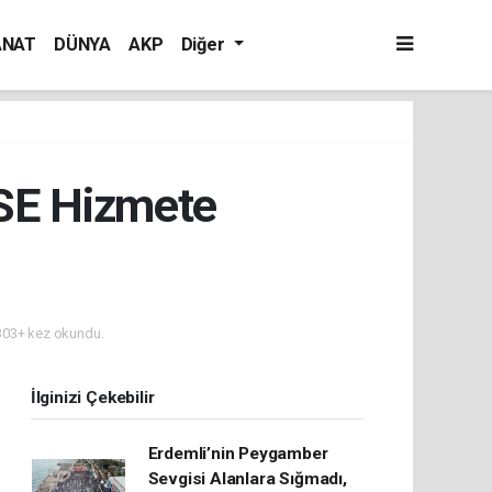
ANAT
DÜNYA
AKP
Diğer
USE Hizmete
03+ kez okundu.
İlginizi Çekebilir
Erdemli’nin Peygamber
Sevgisi Alanlara Sığmadı,