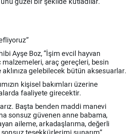
günü güzel bir şekilde kutladılar.
efliyoruz”
hibi Ayşe Boz, “İşim evcil hayvan
ç malzemeleri, araç gereçleri, besin
e aklınıza gelebilecek bütün aksesuarlar.
rımızın kişisel bakımları üzerine
alarda faaliyete girecektir.
n varız. Başta benden maddi manevi
ana sonsuz güvenen anne babama,
yan aileme, arkadaşlarıma, değerli
 sonsuz teşekkürlerimi sunarım”.