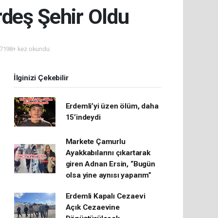
rdeş Şehir Oldu
7198+ kez okundu.
İlginizi Çekebilir
Erdemli’yi üzen ölüm, daha
15’indeydi
Markete Çamurlu
Ayakkabılarını çıkartarak
giren Adnan Ersin, “Bugün
olsa yine aynısı yaparım”
Erdemli Kapalı Cezaevi
Açık Cezaevine