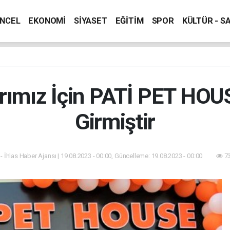
NCEL
EKONOMİ
SİYASET
EĞİTİM
SPOR
KÜLTÜR - S
rımız İçin PATİ PET HO
Girmiştir
- İhlas Haber Ajansı | 19.08.2023 - 00:00, Güncelleme: 19.08.2023 - 00:00
73