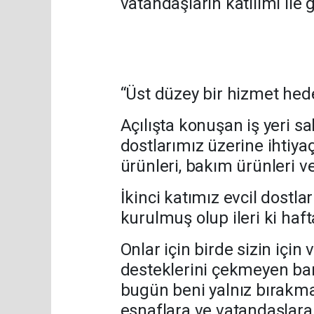
vatandaşların katılımı ile 
“Üst düzey bir hizmet hed
Açılışta konuşan iş yeri sa
dostlarımız üzerine ihtiya
ürünleri, bakım ürünleri v
İkinci katımız evcil dostla
kurulmuş olup ileri ki haft
Onlar için birde sizin içi
desteklerini çekmeyen b
bugün beni yalnız bırakma
esnaflara ve vatandaşlara