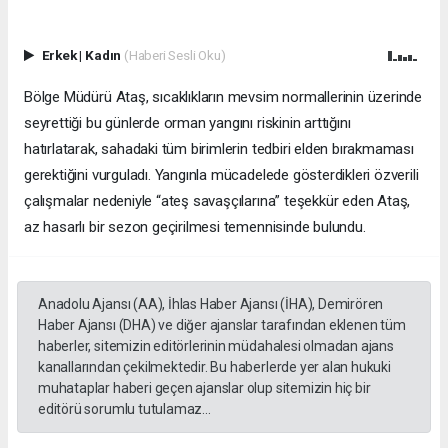
Erkek
|
Kadın
(Haberi Sesli Oku)
Bölge Müdürü Ataş, sıcaklıkların mevsim normallerinin üzerinde
seyrettiği bu günlerde orman yangını riskinin arttığını
hatırlatarak, sahadaki tüm birimlerin tedbiri elden bırakmaması
gerektiğini vurguladı. Yangınla mücadelede gösterdikleri özverili
çalışmalar nedeniyle “ateş savaşçılarına” teşekkür eden Ataş,
az hasarlı bir sezon geçirilmesi temennisinde bulundu.
Anadolu Ajansı (AA), İhlas Haber Ajansı (İHA), Demirören
Haber Ajansı (DHA) ve diğer ajanslar tarafından eklenen tüm
haberler, sitemizin editörlerinin müdahalesi olmadan ajans
kanallarından çekilmektedir. Bu haberlerde yer alan hukuki
muhataplar haberi geçen ajanslar olup sitemizin hiç bir
editörü sorumlu tutulamaz...