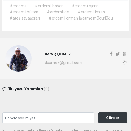
#erdemli
#erdemli haber
#erdemli ajans
#erdemli bülten
#erdemli de
#erdemli insan
#ateş savaşçıları
#erdemli orman işletme müdürlüğü
Derviş ÇÖMEZ
dcomez@gmail.com
Okuyucu Yorumları
(0)
Gönder
Yorum yazarak Topluluk Kuralları’nı kabul etmiş bulunuyor ve erdemliajans.com.tr