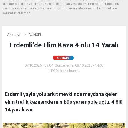
sitesine yaptığınız yorumunuzla ilgili doğrudan veya dolaylı tüm sorumluluğu tek
başınıza üstleniyorsunuz. Yazılan tüm yorumlardan site yönetimi hiçbir şekilde
sorumlu tutulamaz.
Anasayfa
GÜNCEL
Erdemli’de Elim Kaza 4 ölü 14 Yaralı
GÜNCEL
07.10.2025 - 09:04, Güncelleme: 08.10.2025 - 14:05
14939+ kez okundu.
Erdemli yayla yolu arkıt mevkiinde meydana gelen
elim trafik kazasında minibüs şarampole uçtu. 4 ölü
14 yaralı var.