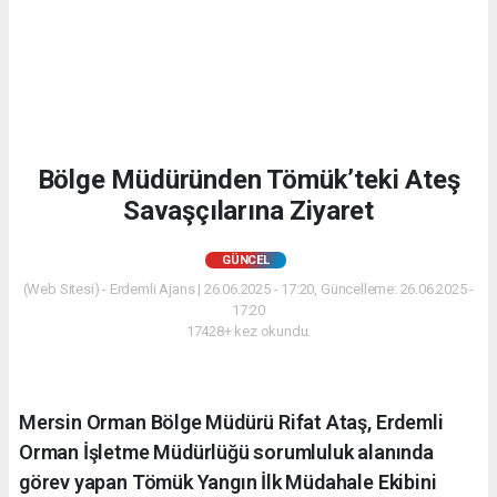
Bölge Müdüründen Tömük’teki Ateş
Savaşçılarına Ziyaret
GÜNCEL
(Web Sitesi) - Erdemli Ajans | 26.06.2025 - 17:20, Güncelleme: 26.06.2025 -
17:20
17428+ kez okundu.
Mersin Orman Bölge Müdürü Rifat Ataş, Erdemli
Orman İşletme Müdürlüğü sorumluluk alanında
görev yapan Tömük Yangın İlk Müdahale Ekibini