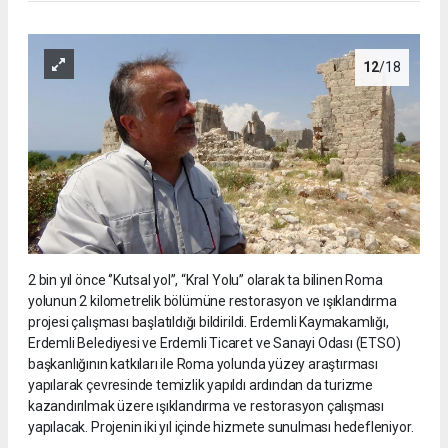
12
/18
2 bin yıl önce ‘’Kutsal yol’’, “Kral Yolu” olarak ta bilinen Roma
yolunun 2 kilometrelik bölümüne restorasyon ve ışıklandırma
projesi çalışması başlatıldığı bildirildi. Erdemli Kaymakamlığı,
Erdemli Belediyesi ve Erdemli Ticaret ve Sanayi Odası (ETSO)
başkanlığının katkıları ile Roma yolunda yüzey araştırması
yapılarak çevresinde temizlik yapıldı ardından da turizme
kazandırılmak üzere ışıklandırma ve restorasyon çalışması
yapılacak. Projenin iki yıl içinde hizmete sunulması hedefleniyor.