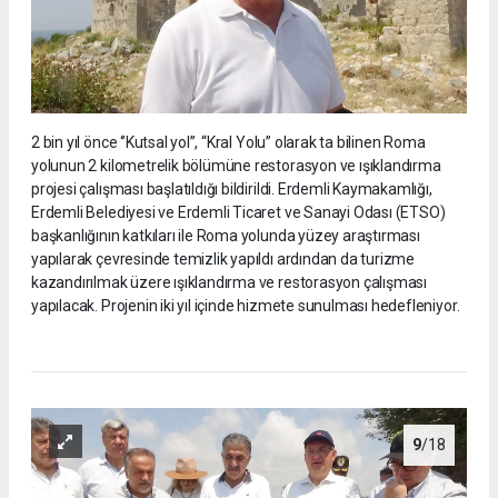
2 bin yıl önce ‘’Kutsal yol’’, “Kral Yolu” olarak ta bilinen Roma
yolunun 2 kilometrelik bölümüne restorasyon ve ışıklandırma
projesi çalışması başlatıldığı bildirildi. Erdemli Kaymakamlığı,
Erdemli Belediyesi ve Erdemli Ticaret ve Sanayi Odası (ETSO)
başkanlığının katkıları ile Roma yolunda yüzey araştırması
yapılarak çevresinde temizlik yapıldı ardından da turizme
kazandırılmak üzere ışıklandırma ve restorasyon çalışması
yapılacak. Projenin iki yıl içinde hizmete sunulması hedefleniyor.
9
/18