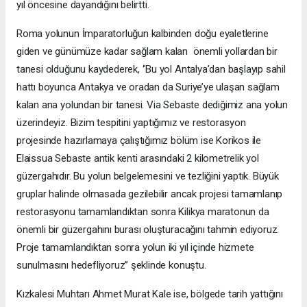
yıl öncesine dayandığını belirtti.
Roma yolunun İmparatorluğun kalbinden doğu eyaletlerine
giden ve günümüze kadar sağlam kalan önemli yollardan bir
tanesi olduğunu kaydederek, ‘’Bu yol Antalya’dan başlayıp sahil
hattı boyunca Antakya ve oradan da Suriye’ye ulaşan sağlam
kalan ana yolundan bir tanesi. Via Sebaste dediğimiz ana yolun
üzerindeyiz. Bizim tespitini yaptığımız ve restorasyon
projesinde hazırlamaya çalıştığımız bölüm ise Korikos ile
Elaissua Sebaste antik kenti arasındaki 2 kilometrelik yol
güzergahıdır. Bu yolun belgelemesini ve tezliğini yaptık. Büyük
gruplar halinde olmasada gezilebilir ancak projesi tamamlanıp
restorasyonu tamamlandıktan sonra Kilikya maratonun da
önemli bir güzergahını burası oluşturacağını tahmin ediyoruz.
Proje tamamlandıktan sonra yolun iki yıl içinde hizmete
sunulmasını hedefliyoruz’’ şeklinde konuştu.
Kızkalesi Muhtarı Ahmet Murat Kale ise, bölgede tarih yattığını