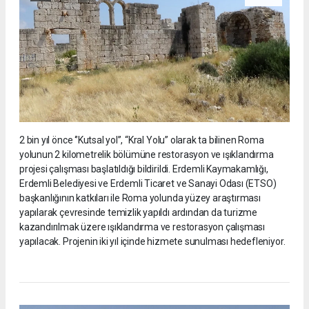
2 bin yıl önce ‘’Kutsal yol’’, “Kral Yolu” olarak ta bilinen Roma
yolunun 2 kilometrelik bölümüne restorasyon ve ışıklandırma
projesi çalışması başlatıldığı bildirildi. Erdemli Kaymakamlığı,
Erdemli Belediyesi ve Erdemli Ticaret ve Sanayi Odası (ETSO)
başkanlığının katkıları ile Roma yolunda yüzey araştırması
yapılarak çevresinde temizlik yapıldı ardından da turizme
kazandırılmak üzere ışıklandırma ve restorasyon çalışması
yapılacak. Projenin iki yıl içinde hizmete sunulması hedefleniyor.