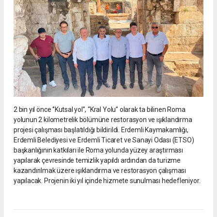
2 bin yıl önce ‘’Kutsal yol’’, “Kral Yolu” olarak ta bilinen Roma
yolunun 2 kilometrelik bölümüne restorasyon ve ışıklandırma
projesi çalışması başlatıldığı bildirildi. Erdemli Kaymakamlığı,
Erdemli Belediyesi ve Erdemli Ticaret ve Sanayi Odası (ETSO)
başkanlığının katkıları ile Roma yolunda yüzey araştırması
yapılarak çevresinde temizlik yapıldı ardından da turizme
kazandırılmak üzere ışıklandırma ve restorasyon çalışması
yapılacak. Projenin iki yıl içinde hizmete sunulması hedefleniyor.