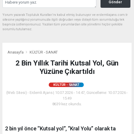
Gönder
Yorum yazarak Topluluk Kuralları’nı kabul etmiş bulunuyor ve erdemliajans.com.tr
sitesine yaptığınız yorumunuzla ilgili doğrudan veya dolaylı tüm sorumluluğu tek
başınıza üstleniyorsunuz. Yazılan tüm yorumlardan site yönetimi hiçbir şekilde
sorumlu tutulamaz.
Anasayfa
KÜLTÜR - SANAT
2 Bin Yıllık Tarihi Kutsal Yol, Gün
Yüzüne Çıkartıldı
KÜLTÜR - SANAT
(Web Sitesi) - Erdemli Ajans | 10.07.2026 - 14:47, Güncelleme: 10.07.2026 -
15:49
8639 kez okundu.
2 bin yıl önce ‘’Kutsal yol’’, “Kral Yolu” olarak ta