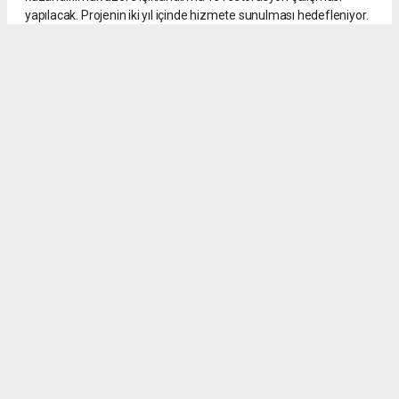
yapılacak. Projenin iki yıl içinde hizmete sunulması hedefleniyor.
14
/18
2 bin yıl önce ‘’Kutsal yol’’, “Kral Yolu” olarak ta bilinen Roma
yolunun 2 kilometrelik bölümüne restorasyon ve ışıklandırma
projesi çalışması başlatıldığı bildirildi. Erdemli Kaymakamlığı,
Erdemli Belediyesi ve Erdemli Ticaret ve Sanayi Odası (ETSO)
başkanlığının katkıları ile Roma yolunda yüzey araştırması