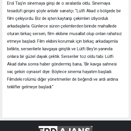
Erol Taş’ın sinemaya girişi de o sıralarda oldu. Sinemaya
tesadüfi girişini şöyle anlatır sanatçı: "Lütfi Akad o bölgede bir
film çekiyordu. Biz de işten kaytarıp çekimleri izliyorduk
arkadaşlarla. Günlerce süren çekimlerden birinde mahallede
oturan birkaç serseri, film ekibine musallat olup onları rahatsız
etmeye başladı. Film ekibini korumak için birkaç arkadaşımla
birlikte, serserilerle kavgaya giriştik ve Lütfi Bey'in yanında
onlara bir güzel dayak çektik. Serseriler toz oldu tabi. Lütfi
Akad daha sonra haber göndermiş bana, 'Bir kavga sahnesi
var, gelsin oynasın' diye. Böylece sinema hayatım başladı.
Filmdeki rolümü diğer yönetmenler de beğendi ve ardı ardına
teklifler gelmeye başladı."