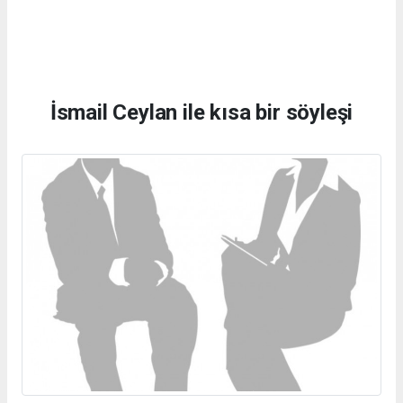
İsmail Ceylan ile kısa bir söyleşi