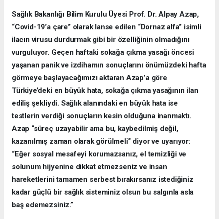
Sağlık Bakanlığı Bilim Kurulu Üyesi Prof. Dr. Alpay Azap,
“Covid-19’a çare” olarak lanse edilen “Dornaz alfa” isimli
ilacın virusu durdurmak gibi bir özelliğinin olmadığını
vurguluyor. Geçen haftaki sokağa çıkma yasağı öncesi
yaşanan panik ve izdihamın sonuçlarını önümüzdeki hafta
görmeye başlayacağımızı aktaran Azap’a göre
Türkiye’deki en büyük hata, sokağa çıkma yasağının ilan
ediliş şekliydi. Sağlık alanındaki en büyük hata ise
testlerin verdiği sonuçların kesin olduğuna inanmaktı.
Azap “süreç uzayabilir ama bu, kaybedilmiş değil,
kazanılmış zaman olarak görülmeli” diyor ve uyarıyor:
“Eğer sosyal mesafeyi korumazsanız, el temizliği ve
solunum hijyenine dikkat etmezseniz ve insan
hareketlerini tamamen serbest bırakırsanız istediğiniz
kadar güçlü bir sağlık sisteminiz olsun bu salgınla asla
baş edemezsiniz.”