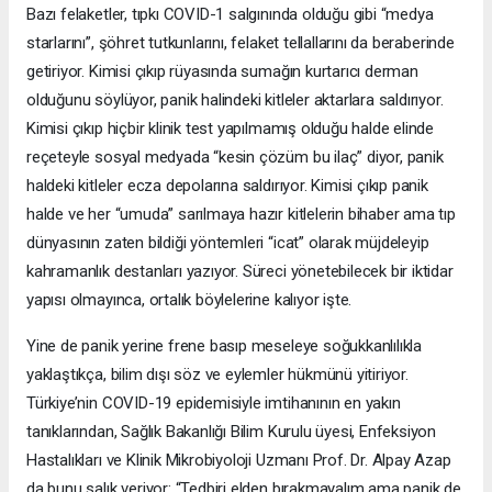
Bazı felaketler, tıpkı COVID-1 salgınında olduğu gibi “medya
starlarını”, şöhret tutkunlarını, felaket tellallarını da beraberinde
getiriyor. Kimisi çıkıp rüyasında sumağın kurtarıcı derman
olduğunu söylüyor, panik halindeki kitleler aktarlara saldırıyor.
Kimisi çıkıp hiçbir klinik test yapılmamış olduğu halde elinde
reçeteyle sosyal medyada “kesin çözüm bu ilaç” diyor, panik
haldeki kitleler ecza depolarına saldırıyor. Kimisi çıkıp panik
halde ve her “umuda” sarılmaya hazır kitlelerin bihaber ama tıp
dünyasının zaten bildiği yöntemleri “icat” olarak müjdeleyip
kahramanlık destanları yazıyor. Süreci yönetebilecek bir iktidar
yapısı olmayınca, ortalık böylelerine kalıyor işte.
Yine de panik yerine frene basıp meseleye soğukkanlılıkla
yaklaştıkça, bilim dışı söz ve eylemler hükmünü yitiriyor.
Türkiye’nin COVID-19 epidemisiyle imtihanının en yakın
tanıklarından, Sağlık Bakanlığı Bilim Kurulu üyesi, Enfeksiyon
Hastalıkları ve Klinik Mikrobiyoloji Uzmanı Prof. Dr. Alpay Azap
da bunu salık veriyor: “Tedbiri elden bırakmayalım ama panik de