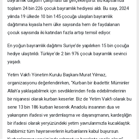
bayramlık dağıtım çalışması da gerçekleştirdi. Bu kapsamda
toplam 24 bin 226 çocuk bayramlık hediyesi aldı. Bu sayı, 2024
yılında 19 ülkede 10 bin 145 çocuğa ulaşılan bayramlık
dağıtımına kıyasla hem ülke sayısında hem de faydalanan
çocuk sayısında iki katından fazla artışı temsil ediyor.
En yoğun bayramlık dağıtımı Suriye'de yapılırken 15 bin çocuğa
hediye ulaştırıldı. Türkiye'de 2 bin 976 çocuk bayramlık sevinci
yaşadı.
Yetim Vakfı Yönetim Kurulu Başkanı Murat Yılmaz,
organizasyonu değerlendirirken, "Kurban bir ibadettir. Müminler
Allah'a yaklaşabilmek için sevdiklerinden feda edebilmelerinin
bir nişanesi olarak kurban keserler. Biz de Yetim Vakfı olarak bu
sene 13 bin 186 kurban keserek Anadolu insanının dua ve
yakarışının ifadesi ve yardımlaşma ve dayanışmanın, kardeşliğin
bir ifadesi olarak yeryüzündeki yetim yavrularımızla kucaklaştık.
Rabbimiz tüm hayırseverlerin kurbanlarını kabul buyursun.