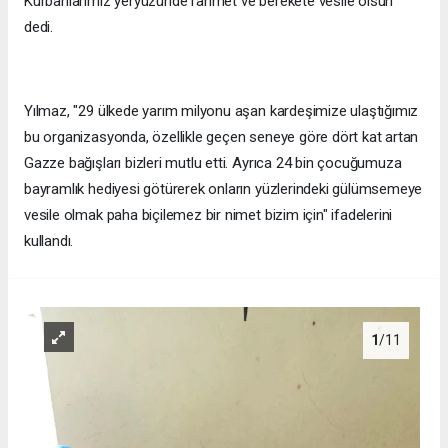
Kurbanlarımız yeryüzünde rahmet ve berekete vesile olsun"
dedi.
Yılmaz, "29 ülkede yarım milyonu aşan kardeşimize ulaştığımız
bu organizasyonda, özellikle geçen seneye göre dört kat artan
Gazze bağışları bizleri mutlu etti. Ayrıca 24 bin çocuğumuza
bayramlık hediyesi götürerek onların yüzlerindeki gülümsemeye
vesile olmak paha biçilemez bir nimet bizim için" ifadelerini
kullandı.
1
/11