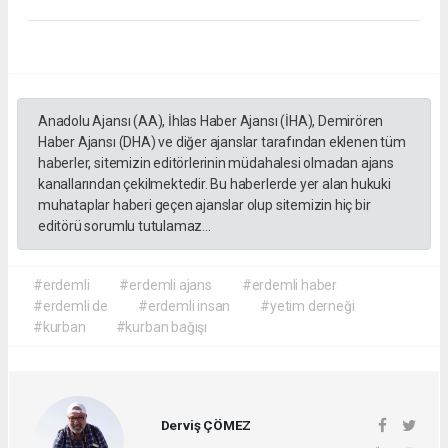
Anadolu Ajansı (AA), İhlas Haber Ajansı (İHA), Demirören
Haber Ajansı (DHA) ve diğer ajanslar tarafından eklenen tüm
haberler, sitemizin editörlerinin müdahalesi olmadan ajans
kanallarından çekilmektedir. Bu haberlerde yer alan hukuki
muhataplar haberi geçen ajanslar olup sitemizin hiç bir
editörü sorumlu tutulamaz...
#erdemli
#erdemli ajans
#erdemli haber
#erdemli de
#erdemli insan
#yetim derneği
#kurban
#kurban bağışı
Derviş ÇÖMEZ