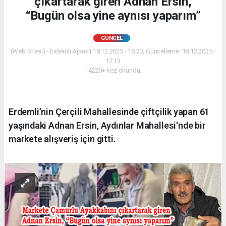
çıkartarak giren Adnan Ersin,
“Bugün olsa yine aynısı yaparım”
GÜNCEL
(Web Sitesi) - Erdemli Ajans | 18.12.2025 - 16:20, Güncelleme: 18.12.2025 -
17:13
14220+ kez okundu.
Erdemli’nin Çerçili Mahallesinde çiftçilik yapan 61
yaşındaki Adnan Ersin, Aydınlar Mahallesi'nde bir
markete alışveriş için gitti.