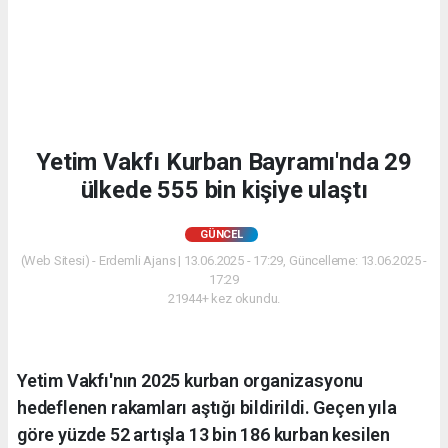
Yetim Vakfı Kurban Bayramı'nda 29
ülkede 555 bin kişiye ulaştı
GÜNCEL
(Web Sitesi) - Erdemli Ajans | 13.06.2025 - 17:29, Güncelleme: 13.06.2025 -
17:29
21944+ kez okundu.
Yetim Vakfı'nın 2025 kurban organizasyonu
hedeflenen rakamları aştığı bildirildi. Geçen yıla
göre yüzde 52 artışla 13 bin 186 kurban kesilen