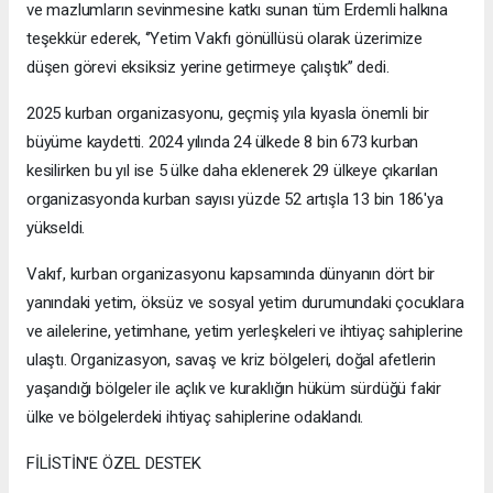
ve mazlumların sevinmesine katkı sunan tüm Erdemli halkına
teşekkür ederek, ‘’Yetim Vakfı gönüllüsü olarak üzerimize
düşen görevi eksiksiz yerine getirmeye çalıştık’’ dedi.
2025 kurban organizasyonu, geçmiş yıla kıyasla önemli bir
büyüme kaydetti. 2024 yılında 24 ülkede 8 bin 673 kurban
kesilirken bu yıl ise 5 ülke daha eklenerek 29 ülkeye çıkarılan
organizasyonda kurban sayısı yüzde 52 artışla 13 bin 186'ya
yükseldi.
Vakıf, kurban organizasyonu kapsamında dünyanın dört bir
yanındaki yetim, öksüz ve sosyal yetim durumundaki çocuklara
ve ailelerine, yetimhane, yetim yerleşkeleri ve ihtiyaç sahiplerine
ulaştı. Organizasyon, savaş ve kriz bölgeleri, doğal afetlerin
yaşandığı bölgeler ile açlık ve kuraklığın hüküm sürdüğü fakir
ülke ve bölgelerdeki ihtiyaç sahiplerine odaklandı.
FİLİSTİN'E ÖZEL DESTEK