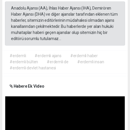
Anadolu Ajansı (AA), İhlas Haber Ajansı (İHA), Demirören
Haber Ajansı (DHA) ve diğer ajanslar tarafından eklenen tüm
haberler, sitemizin editörlerinin müdahalesi olmadan ajans
kanallarından çekilmektedir. Bu haberlerde yer alan hukuki
muhataplar haberi geçen ajanslar olup sitemizin hiç bir
editörü sorumlu tutulamaz...
#erdemli
#erdemli ajans
#erdemli haber
#erdemli bülten
#erdemli de
#erdemli insan
#erdemli devlet hastanesi
Habere Ek Video