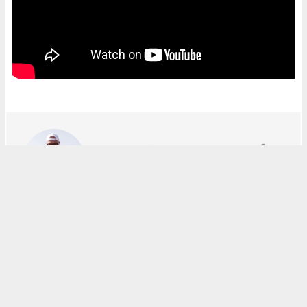
Derviş ÇÖMEZ
dcomez@gmail.com
Okuyucu Yorumları
(0)
Gönder