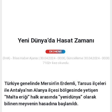
Yeni Dünya’da Hasat Zamanı
EKONOMİ
(İHA) - İhlas Haber Ajansı | 30.04.2024 - 00:00, Güncelleme: 30.04.2024 - 00:00
7102+ kez okundu.
Türkiye genelinde Mersin’in Erdemli, Tarsus ilçeleri
ile Antalya’nın Alanya ilçesi bölgesinde yetişen
‘’Malta eriği’’ halk arasında ‘’yenidünya’’ olarak
bilinen meyvenin hasadına başlanıldı.