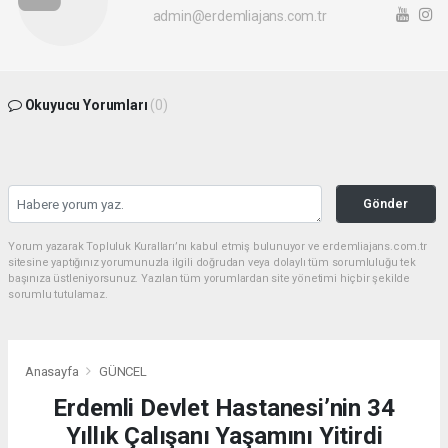
admin@erdemliajans.com.tr
Okuyucu Yorumları
(0)
Gönder
Yorum yazarak Topluluk Kuralları’nı kabul etmiş bulunuyor ve erdemliajans.com.tr
sitesine yaptığınız yorumunuzla ilgili doğrudan veya dolaylı tüm sorumluluğu tek
başınıza üstleniyorsunuz. Yazılan tüm yorumlardan site yönetimi hiçbir şekilde
sorumlu tutulamaz.
Anasayfa
GÜNCEL
Erdemli Devlet Hastanesi’nin 34
Yıllık Çalışanı Yaşamını Yitirdi