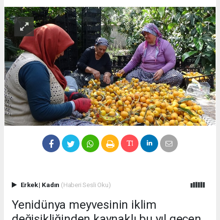
Erkek
|
Kadın
(Haberi Sesli Oku)
Yenidünya meyvesinin iklim
değişikliğinden kaynaklı bu yıl geçen