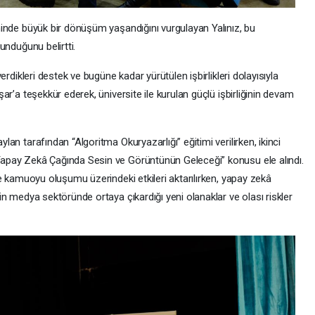
minde büyük bir dönüşüm yaşandığını vurgulayan Yalınız, bu
unduğunu belirtti.
verdikleri destek ve bugüne kadar yürütülen işbirlikleri dolayısıyla
şar’a teşekkür ederek, üniversite ile kurulan güçlü işbirliğinin devam
lan tarafından “Algoritma Okuryazarlığı” eğitimi verilirken, ikinci
Yapay Zekâ Çağında Sesin ve Görüntünün Geleceği” konusu ele alındı.
ve kamuoyu oluşumu üzerindeki etkileri aktarılırken, yapay zekâ
in medya sektöründe ortaya çıkardığı yeni olanaklar ve olası riskler