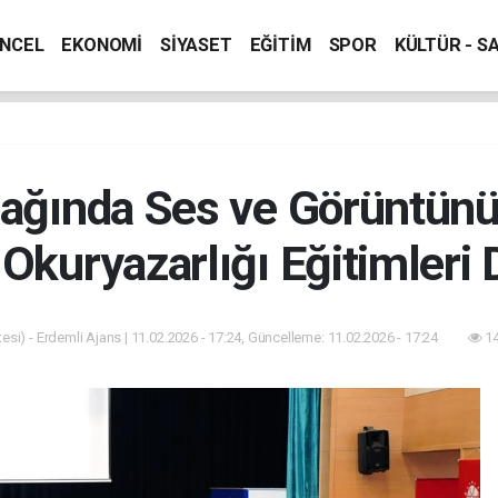
NCEL
EKONOMİ
SİYASET
EĞİTİM
SPOR
KÜLTÜR - S
ağında Ses ve Görüntünün
Okuryazarlığı Eğitimleri
esi) - Erdemli Ajans | 11.02.2026 - 17:24, Güncelleme: 11.02.2026 - 17:24
14