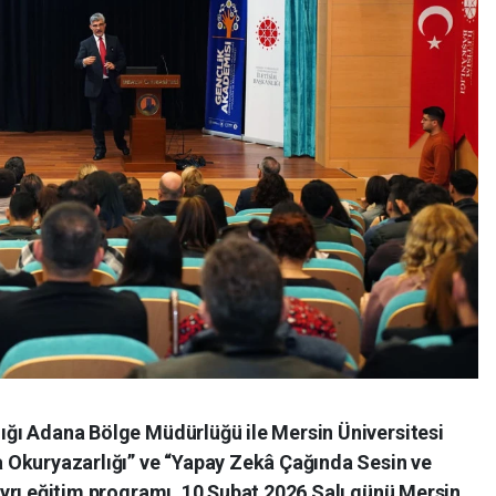
ığı Adana Bölge Müdürlüğü ile Mersin Üniversitesi
a Okuryazarlığı” ve “Yapay Zekâ Çağında Sesin ve
ayrı eğitim programı, 10 Şubat 2026 Salı günü Mersin