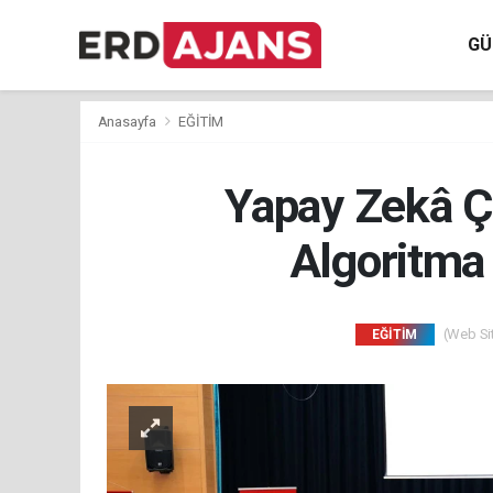
GÜ
Anasayfa
EĞİTİM
Yapay Zekâ Ç
Algoritma 
(Web Sit
EĞİTİM