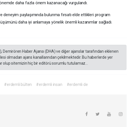
 dönemde daha fazla önem kazanacağı vurgulandı.
ve deneyim paylaşımında bulunma fırsatı elde ettikleri program
şümünü daha iyi anlamaya yönelik önemli kazanımlar sağladı.
A), Demirören Haber Ajansı (DHA) ve diğer ajanslar tarafından eklenen
lesi olmadan ajans kanallarından çekilmektedir. Bu haberlerde yer
 olup sitemizin hiç bir editörü sorumlu tutulamaz...
#erdemli bülten
#erdemli insan
#erdemli de