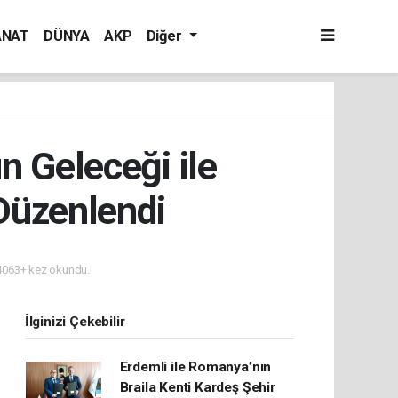
ANAT
DÜNYA
AKP
Diğer
 Geleceği ile
 Düzenlendi
063+ kez okundu.
İlginizi Çekebilir
Erdemli ile Romanya’nın
Braila Kenti Kardeş Şehir