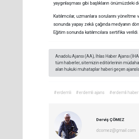
yaygınlaşması gibi başlıkların önümüzdeki
Katılımcılar, uzmanlara sorularını yöneltme 
sonunda yapay zekâ çağında medyanın dönü
Eğitim sonunda katılımcılara sertifika verildi.
Anadolu Ajansı (AA), İhlas Haber Ajansı (İH
tüm haberler, sitemizin editörlerinin müdaha
alan hukuki muhataplar haberi geçen ajanslar
#erdemli
#erdemli ajans
#erdemli haber
Derviş ÇÖMEZ
dcomez@gmail.com