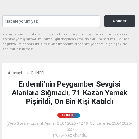
Gönder
Yorum yazarak Topluluk Kuralları’nı kabul etmiş bulunuyor ve erdemliajans.com.tr
sitesine yaptığınız yorumunuzla ilgili doğrudan veya dolaylı tüm sorumluluğu tek
başınıza üstleniyorsunuz. Yazılan tüm yorumlardan site yönetimi hiçbir şekilde
sorumlu tutulamaz.
Anasayfa
GÜNCEL
Erdemli’nin Peygamber Sevgisi
Alanlara Sığmadı, 71 Kazan Yemek
Pişirildi, On Bin Kişi Katıldı
GÜNCEL
(Web Sitesi) - Erdemli Ajans | 25.04.2026 - 12:18, Güncelleme: 25.04.2026 -
13:27
14676+ kez okundu.