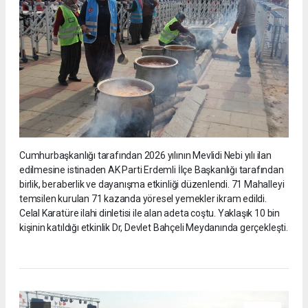
Cumhurbaşkanlığı tarafından 2026 yılının Mevlidi Nebi yılı ilan
edilmesine istinaden AK Parti Erdemli İlçe Başkanlığı tarafından
birlik, beraberlik ve dayanışma etkinliği düzenlendi. 71 Mahalleyi
temsilen kurulan 71 kazanda yöresel yemekler ikram edildi.
Celal Karatüre ilahi dinletisi ile alan adeta coştu. Yaklaşık 10 bin
kişinin katıldığı etkinlik Dr, Devlet Bahçeli Meydanında gerçekleşti.