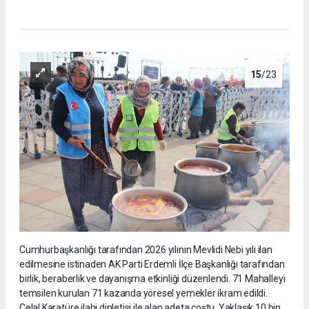
15
/23
Cumhurbaşkanlığı tarafından 2026 yılının Mevlidi Nebi yılı ilan
edilmesine istinaden AK Parti Erdemli İlçe Başkanlığı tarafından
birlik, beraberlik ve dayanışma etkinliği düzenlendi. 71 Mahalleyi
temsilen kurulan 71 kazanda yöresel yemekler ikram edildi.
Celal Karatüre ilahi dinletisi ile alan adeta coştu. Yaklaşık 10 bin