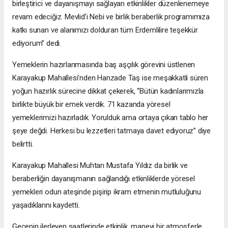
birleştirici ve dayanışmayı sağlayan etkinlikler düzenlenemeye
revam edeciğiz. Mevlid’i Nebi ve birlik beraberlik programımıza
katkı sunan ve alanımızı dolduran tüm Erdemlilire teşekkür
ediyorum’’ dedi.
Yemeklerin hazırlanmasında baş aşçılık görevini üstlenen
Karayakup Mahallesi’nden Hanzade Taş ise meşakkatli süren
yoğun hazırlık sürecine dikkat çekerek, “Bütün kadınlarımızla
birlikte büyük bir emek verdik. 71 kazanda yöresel
yemeklerimizi hazırladık. Yorulduk ama ortaya çıkan tablo her
şeye değdi. Herkesi bu lezzetleri tatmaya davet ediyoruz” diye
belirtti.
Karayakup Mahallesi Muhtarı Mustafa Yıldız da birlik ve
beraberliğin dayanışmanın sağlandığı etkinliklerde yöresel
yemekleri odun ateşinde pişirip ikram etmenin mutluluğunu
yaşadıklarını kaydetti.
Gecenin ilerleyen saatlerinde etkinlik, manevi bir atmosferle