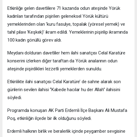
Etkinliğe gelen davetlilere 71 kazanda odun ateşinde Yörük
kadınları tarafından pişirilen geleneksel Yörük kültürü
yemeklerinden olan ‘kuru fasulye, topalak (yöresel yemek) ve
tahıl pilavı ‘Keşkek)’ ikram edildi. Yemeklerinin pişirilip ikramında
100 kadın gönüllü görev aldı.
Meydanı dolduran davetliler hem ilahi sanatçısı Celal Karatüre
konserini izlerken diğer taraftan da Yörük analarının odun
ateşinde pişirdikleri lezzetli yemeklerden sunuldu.
Etkinlikte ilahi sanatçısı Celal Karatüre’ de sahne alarak son
günlerin sevilen ilahisi ‘’Kabede hacılar hu der Allah’’ ilahisini
söyledi.
Programda konuşan AK Parti Erdemli İlçe Başkanı Ali Mustafa
Poş, etkinliğin ilçede bir ilk olduğunu söyledi.
Erdemli halkının birlik ve beralerlik içinde peygamber sevgisine