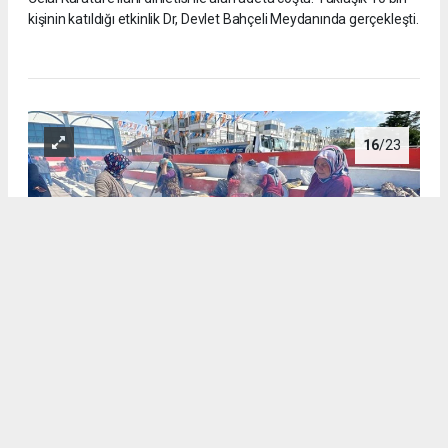
kişinin katıldığı etkinlik Dr, Devlet Bahçeli Meydanında gerçekleşti.
16
/23
Cumhurbaşkanlığı tarafından 2026 yılının Mevlidi Nebi yılı ilan
edilmesine istinaden AK Parti Erdemli İlçe Başkanlığı tarafından
birlik, beraberlik ve dayanışma etkinliği düzenlendi. 71 Mahalleyi
temsilen kurulan 71 kazanda yöresel yemekler ikram edildi.
Celal Karatüre ilahi dinletisi ile alan adeta coştu. Yaklaşık 10 bin