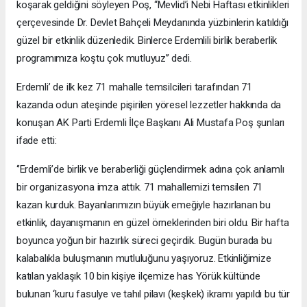
koşarak geldiğini söyleyen Poş, “Mevlid’i Nebi Haftası etkinlikleri
çerçevesinde Dr. Devlet Bahçeli Meydanında yüzbinlerin katıldığı
güzel bir etkinlik düzenledik. Binlerce Erdemlili birlik beraberlik
programımıza koştu çok mutluyuz’’ dedi.
Erdemli’ de ilk kez 71 mahalle temsilcileri tarafından 71
kazanda odun ateşinde pişirilen yöresel lezzetler hakkında da
konuşan AK Parti Erdemli İlçe Başkanı Ali Mustafa Poş şunları
ifade etti:
‘’Erdemli’de birlik ve beraberliği güçlendirmek adına çok anlamlı
bir organizasyona imza attık. 71 mahallemizi temsilen 71
kazan kurduk. Bayanlarımızın büyük emeğiyle hazırlanan bu
etkinlik, dayanışmanın en güzel örneklerinden biri oldu. Bir hafta
boyunca yoğun bir hazırlık süreci geçirdik. Bugün burada bu
kalabalıkla buluşmanın mutluluğunu yaşıyoruz. Etkinliğimize
katılan yaklaşık 10 bin kişiye ilçemize has Yörük kültünde
bulunan ‘kuru fasulye ve tahıl pilavı (keşkek) ikramı yapıldı bu tür