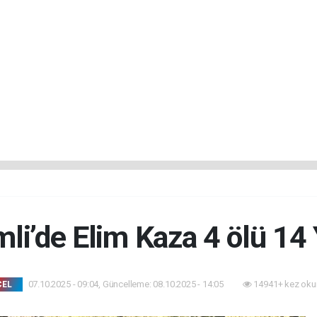
li’de Elim Kaza 4 ölü 14 
07.10.2025 - 09:04, Güncelleme: 08.10.2025 - 14:05
14941+ kez oku
CEL