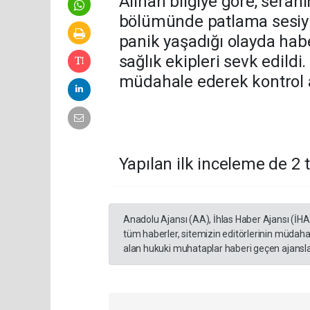
Alınan bilgiye göre, seran
bölümünde patlama sesiyle 
panik yaşadığı olayda haber
sağlık ekipleri sevk edildi
müdahale ederek kontrol a
Yapılan ilk inceleme de 2 t
Anadolu Ajansı (AA), İhlas Haber Ajansı (İH
tüm haberler, sitemizin editörlerinin müdaha
alan hukuki muhataplar haberi geçen ajanslar