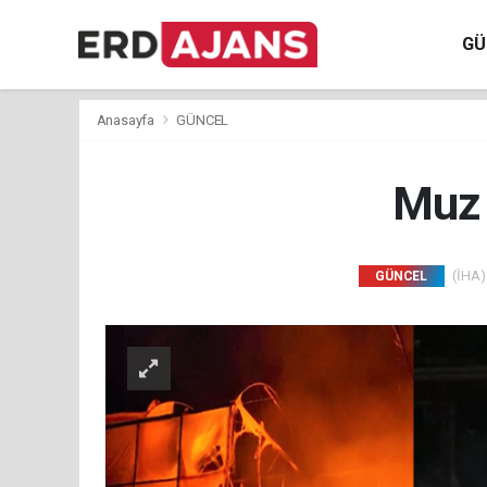
GÜ
Anasayfa
GÜNCEL
Muz 
(İHA) 
GÜNCEL