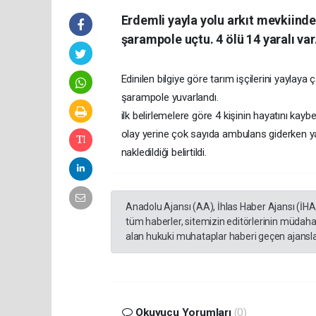
Erdemli yayla yolu arkıt mevkiind
şarampole uçtu. 4 ölü 14 yaralı var
Edinilen bilgiye göre tarım işçilerini yayla
şarampole yuvarlandı.
ilk belirlemelere göre 4 kişinin hayatını kaybett
olay yerine çok sayıda ambulans giderken ya
nakledildiği belirtildi.
Anadolu Ajansı (AA), İhlas Haber Ajansı (İH
tüm haberler, sitemizin editörlerinin müdaha
alan hukuki muhataplar haberi geçen ajanslar
Okuyucu Yorumları
(0)