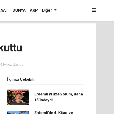
ANAT
DÜNYA
AKP
Diğer
kuttu
58+ kez okundu.
İlginizi Çekebilir
Erdemli’yi üzen ölüm, daha
15’indeydi
Erdemli’de 4. Kitap ve