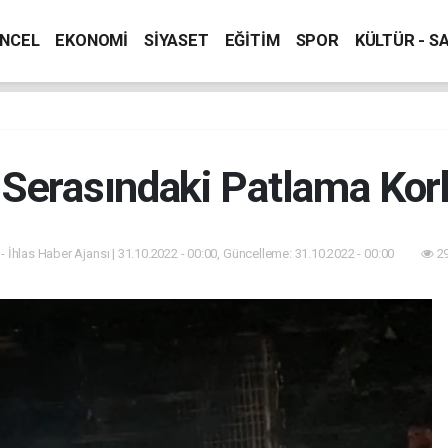
NCEL
EKONOMİ
SİYASET
EĞİTİM
SPOR
KÜLTÜR - S
Serasındaki Patlama Kor
- İhlas Haber Ajansı | 31.10.2022 - 00:00, Güncelleme: 31.10.2022 - 00:00
29