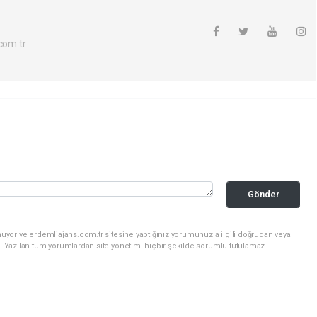
com.tr
Gönder
uyor ve erdemliajans.com.tr sitesine yaptığınız yorumunuzla ilgili doğrudan veya
. Yazılan tüm yorumlardan site yönetimi hiçbir şekilde sorumlu tutulamaz.