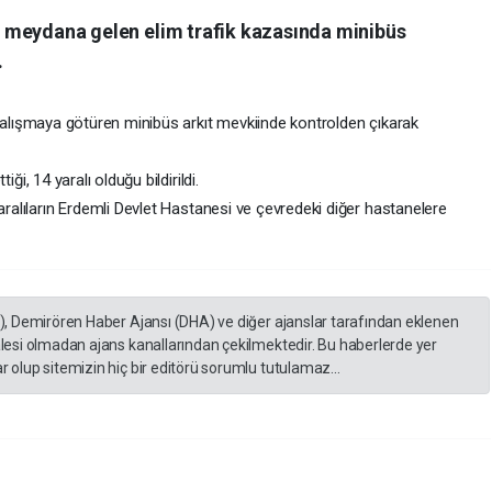
e meydana gelen elim trafik kazasında minibüs
.
ya çalışmaya götüren minibüs arkıt mevkiinde kontrolden çıkarak
iği, 14 yaralı olduğu bildirildi.
ralıların Erdemli Devlet Hastanesi ve çevredeki diğer hastanelere
A), Demirören Haber Ajansı (DHA) ve diğer ajanslar tarafından eklenen
lesi olmadan ajans kanallarından çekilmektedir. Bu haberlerde yer
 olup sitemizin hiç bir editörü sorumlu tutulamaz...