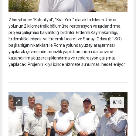
2 bin yıl önce ‘’Kutsal yol’’, “Kral Yolu” olarak ta bilinen Roma
yolunun 2 kilometrelik bölümüne restorasyon ve ışıklandırma
projesi çalışması başlatıldığı bildirildi. Erdemli Kaymakamlığı,
Erdemli Belediyesi ve Erdemli Ticaret ve Sanayi Odası (ETSO)
başkanlığının katkıları ile Roma yolunda yüzey araştırması
yapılarak çevresinde temizlik yapıldı ardından da turizme
kazandırılmak üzere ışıklandırma ve restorasyon çalışması
yapılacak. Projenin iki yıl içinde hizmete sunulması hedefleniyor.
9
/18