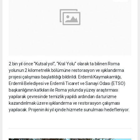
2 bin yıl önce ‘’Kutsal yol’’, “Kral Yolu” olarak ta bilinen Roma
yolunun 2 kilometrelik bölümüne restorasyon ve ışıklandırma
projesi çalışması başlatıldığı bildirildi. Erdemli Kaymakamlığı,
Erdemli Belediyesi ve Erdemli Ticaret ve Sanayi Odası (ETSO)
başkanlığının katkıları ile Roma yolunda yüzey araştırması
yapılarak çevresinde temizlik yapıldı ardından da turizme
kazandırılmak üzere ışıklandırma ve restorasyon çalışması
yapılacak. Projenin iki yıl içinde hizmete sunulması hedefleniyor.