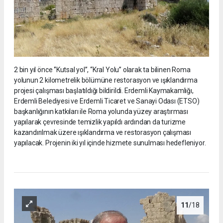
2 bin yıl önce ‘’Kutsal yol’’, “Kral Yolu” olarak ta bilinen Roma
yolunun 2 kilometrelik bölümüne restorasyon ve ışıklandırma
projesi çalışması başlatıldığı bildirildi. Erdemli Kaymakamlığı,
Erdemli Belediyesi ve Erdemli Ticaret ve Sanayi Odası (ETSO)
başkanlığının katkıları ile Roma yolunda yüzey araştırması
yapılarak çevresinde temizlik yapıldı ardından da turizme
kazandırılmak üzere ışıklandırma ve restorasyon çalışması
yapılacak. Projenin iki yıl içinde hizmete sunulması hedefleniyor.
11
/18