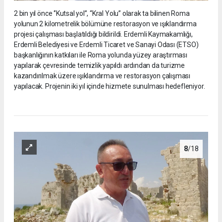
2 bin yıl önce ‘’Kutsal yol’’, “Kral Yolu” olarak ta bilinen Roma
yolunun 2 kilometrelik bölümüne restorasyon ve ışıklandırma
projesi çalışması başlatıldığı bildirildi. Erdemli Kaymakamlığı,
Erdemli Belediyesi ve Erdemli Ticaret ve Sanayi Odası (ETSO)
başkanlığının katkıları ile Roma yolunda yüzey araştırması
yapılarak çevresinde temizlik yapıldı ardından da turizme
kazandırılmak üzere ışıklandırma ve restorasyon çalışması
yapılacak. Projenin iki yıl içinde hizmete sunulması hedefleniyor.
8
/18