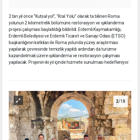
2 bin yıl önce ‘’Kutsal yol’’, “Kral Yolu” olarak ta bilinen Roma
yolunun 2 kilometrelik bölümüne restorasyon ve ışıklandırma
projesi çalışması başlatıldığı bildirildi. Erdemli Kaymakamlığı,
Erdemli Belediyesi ve Erdemli Ticaret ve Sanayi Odası (ETSO)
başkanlığının katkıları ile Roma yolunda yüzey araştırması
yapılarak çevresinde temizlik yapıldı ardından da turizme
kazandırılmak üzere ışıklandırma ve restorasyon çalışması
yapılacak. Projenin iki yıl içinde hizmete sunulması hedefleniyor.
2
/18