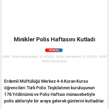
Minikler Polis Haftasını Kutladı
GÜNCEL
(İHA) - İhlas Haber Ajansı | 12.04.2023 - 00:00, Güncelleme: 12.04.2023 - 00:00
7656+ kez okundu.
Erdemli Müftülüğü Merkez 4-6 Kuran Kursu
öğrencileri Türk Polis Teşkilatının kuruluşunun
178.Yıldönümü ve Polis Haftası münasebetiyle
polis abileriyle bir araya gelerek günlerini kutladılar.