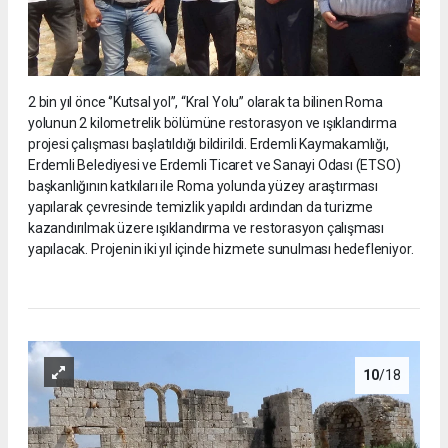
2 bin yıl önce ‘’Kutsal yol’’, “Kral Yolu” olarak ta bilinen Roma
yolunun 2 kilometrelik bölümüne restorasyon ve ışıklandırma
projesi çalışması başlatıldığı bildirildi. Erdemli Kaymakamlığı,
Erdemli Belediyesi ve Erdemli Ticaret ve Sanayi Odası (ETSO)
başkanlığının katkıları ile Roma yolunda yüzey araştırması
yapılarak çevresinde temizlik yapıldı ardından da turizme
kazandırılmak üzere ışıklandırma ve restorasyon çalışması
yapılacak. Projenin iki yıl içinde hizmete sunulması hedefleniyor.
10
/18