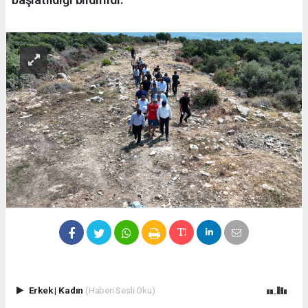
Erkek
|
Kadın
(Haberi Sesli Oku)