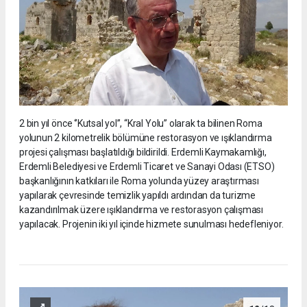
2 bin yıl önce ‘’Kutsal yol’’, “Kral Yolu” olarak ta bilinen Roma
yolunun 2 kilometrelik bölümüne restorasyon ve ışıklandırma
projesi çalışması başlatıldığı bildirildi. Erdemli Kaymakamlığı,
Erdemli Belediyesi ve Erdemli Ticaret ve Sanayi Odası (ETSO)
başkanlığının katkıları ile Roma yolunda yüzey araştırması
yapılarak çevresinde temizlik yapıldı ardından da turizme
kazandırılmak üzere ışıklandırma ve restorasyon çalışması
yapılacak. Projenin iki yıl içinde hizmete sunulması hedefleniyor.