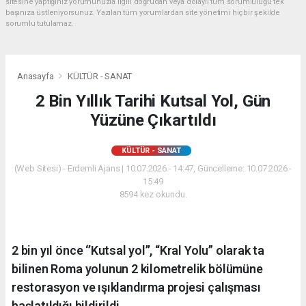
sitesine yaptığınız yorumunuzla ilgili doğrudan veya dolaylı tüm sorumluluğu tek
başınıza üstleniyorsunuz. Yazılan tüm yorumlardan site yönetimi hiçbir şekilde
sorumlu tutulamaz.
Anasayfa
KÜLTÜR - SANAT
2 Bin Yıllık Tarihi Kutsal Yol, Gün
Yüzüne Çıkartıldı
KÜLTÜR - SANAT
(Web Sitesi) - Erdemli Ajans | 10.07.2026 - 14:47, Güncelleme: 10.07.2026 -
15:49
8594 kez okundu.
2 bin yıl önce ‘’Kutsal yol’’, “Kral Yolu” olarak ta
bilinen Roma yolunun 2 kilometrelik bölümüne
restorasyon ve ışıklandırma projesi çalışması
başlatıldığı bildirildi.