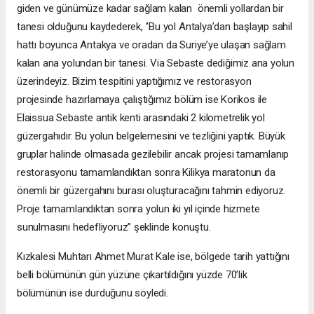
giden ve günümüze kadar sağlam kalan önemli yollardan bir
tanesi olduğunu kaydederek, ‘’Bu yol Antalya’dan başlayıp sahil
hattı boyunca Antakya ve oradan da Suriye’ye ulaşan sağlam
kalan ana yolundan bir tanesi. Via Sebaste dediğimiz ana yolun
üzerindeyiz. Bizim tespitini yaptığımız ve restorasyon
projesinde hazırlamaya çalıştığımız bölüm ise Korikos ile
Elaissua Sebaste antik kenti arasındaki 2 kilometrelik yol
güzergahıdır. Bu yolun belgelemesini ve tezliğini yaptık. Büyük
gruplar halinde olmasada gezilebilir ancak projesi tamamlanıp
restorasyonu tamamlandıktan sonra Kilikya maratonun da
önemli bir güzergahını burası oluşturacağını tahmin ediyoruz.
Proje tamamlandıktan sonra yolun iki yıl içinde hizmete
sunulmasını hedefliyoruz’’ şeklinde konuştu.
Kızkalesi Muhtarı Ahmet Murat Kale ise, bölgede tarih yattığını
belli bölümünün gün yüzüne çıkartıldığını yüzde 70’lik
bölümünün ise durduğunu söyledi.