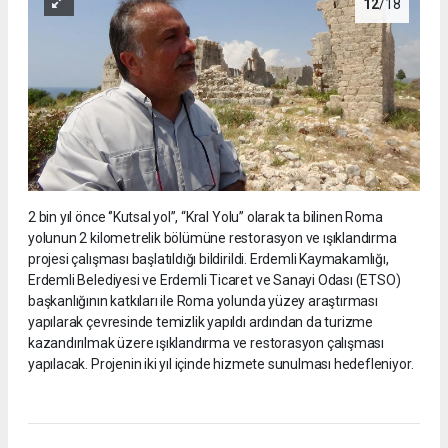
12
/18
2 bin yıl önce ‘’Kutsal yol’’, “Kral Yolu” olarak ta bilinen Roma
yolunun 2 kilometrelik bölümüne restorasyon ve ışıklandırma
projesi çalışması başlatıldığı bildirildi. Erdemli Kaymakamlığı,
Erdemli Belediyesi ve Erdemli Ticaret ve Sanayi Odası (ETSO)
başkanlığının katkıları ile Roma yolunda yüzey araştırması
yapılarak çevresinde temizlik yapıldı ardından da turizme
kazandırılmak üzere ışıklandırma ve restorasyon çalışması
yapılacak. Projenin iki yıl içinde hizmete sunulması hedefleniyor.