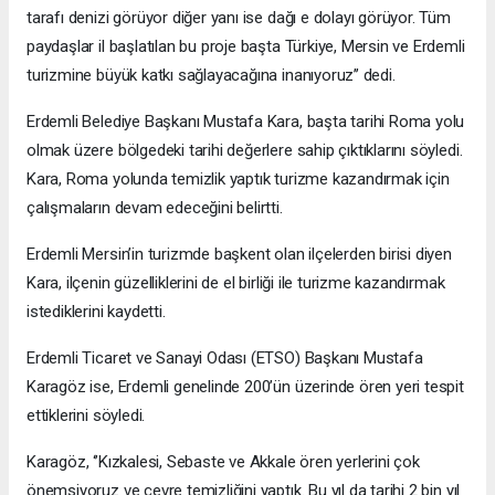
tarafı denizi görüyor diğer yanı ise dağı e dolayı görüyor. Tüm
paydaşlar il başlatılan bu proje başta Türkiye, Mersin ve Erdemli
turizmine büyük katkı sağlayacağına inanıyoruz’’ dedi.
Erdemli Belediye Başkanı Mustafa Kara, başta tarihi Roma yolu
olmak üzere bölgedeki tarihi değerlere sahip çıktıklarını söyledi.
Kara, Roma yolunda temizlik yaptık turizme kazandırmak için
çalışmaların devam edeceğini belirtti.
Erdemli Mersin’in turizmde başkent olan ilçelerden birisi diyen
Kara, ilçenin güzelliklerini de el birliği ile turizme kazandırmak
istediklerini kaydetti.
Erdemli Ticaret ve Sanayi Odası (ETSO) Başkanı Mustafa
Karagöz ise, Erdemli genelinde 200’ün üzerinde ören yeri tespit
ettiklerini söyledi.
Karagöz, ‘’Kızkalesi, Sebaste ve Akkale ören yerlerini çok
önemsiyoruz ve çevre temizliğini yaptık. Bu yıl da tarihi 2 bin yıl