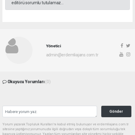
editörü sorumlu tutulamaz...
Yönetici
admin@erdemliajans.com.tr
Okuyucu Yorumları
(0)
Gönder
Yorum yazarak Topluluk Kuralları’nı kabul etmiş bulunuyor ve erdemliajans.com.tr
sitesine yaptığınız yorumunuzla ilgili doğrudan veya dolaylı tüm sorumluluğu tek
başınıza üstleniyorsunuz. Yazılan tüm yorumlardan site yönetimi hiçbir şekilde