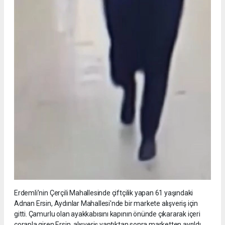
Erdemli’nin Çerçili Mahallesinde çiftçilik yapan 61 yaşındaki
Adnan Ersin, Aydınlar Mahallesi'nde bir markete alışveriş için
gitti. Çamurlu olan ayakkabısını kapının önünde çıkararak içeri
çorapla giren Ersin, alışveriş yaptıktan sonra marketten ayrıldı.