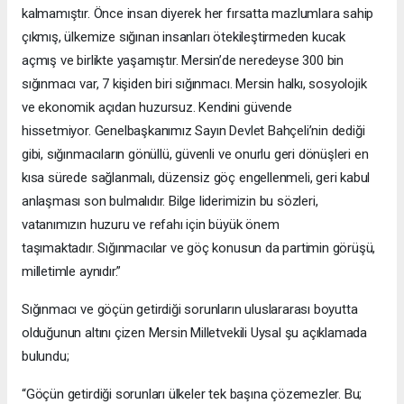
kalmamıştır. Önce insan diyerek her fırsatta mazlumlara sahip
çıkmış, ülkemize sığınan insanları ötekileştirmeden kucak
açmış ve birlikte yaşamıştır. Mersin’de neredeyse 300 bin
sığınmacı var, 7 kişiden biri sığınmacı. Mersin halkı, sosyolojik
ve ekonomik açıdan huzursuz. Kendini güvende
hissetmiyor. Genelbaşkanımız Sayın Devlet Bahçeli’nin dediği
gibi, sığınmacıların gönüllü, güvenli ve onurlu geri dönüşleri en
kısa sürede sağlanmalı, düzensiz göç engellenmeli, geri kabul
anlaşması son bulmalıdır. Bilge liderimizin bu sözleri,
vatanımızın huzuru ve refahı için büyük önem
taşımaktadır. Sığınmacılar ve göç konusun da partimin görüşü,
milletimle aynıdır.”
Sığınmacı ve göçün getirdiği sorunların uluslararası boyutta
olduğunun altını çizen Mersin Milletvekili Uysal şu açıklamada
bulundu;
“Göçün getirdiği sorunları ülkeler tek başına çözemezler. Bu;