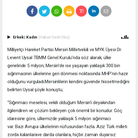
Erkek
|
Kadın
(Haberi Sesli Oku)
Milliyetçi Hareket Partisi Mersin Milletvekili ve MYK Üyesi Dr.
Levent Uysal TBMM Genel Kurulu’nda söz alarak, ülke
genelinde 5 milyon, Mersin’de ise yaşayan yaklaşık 300 bin
sığınmacının ülkelerine geri dönmesi noktasında MHP’nin hazır
olduğunu vurguladı.Mersinlilerin kendini güvende hissetmediğini
belirten Uysal şöyle konuştu;
“Sığınmacı meselesi, vekili olduğum Mersin’i deyakından
ilgilendiren ve çözüm bekleyen çok önemli bir konudur. Göç
idaresine göre, ülkemizde yaklaşık 5 milyon sığınmacı
var. Bazı Avrupa ülkelerinin nüfusundan fazla. Aziz Türk milleti
zorda kalanlarave darda olanlara, hiçbir zaman duyarsız