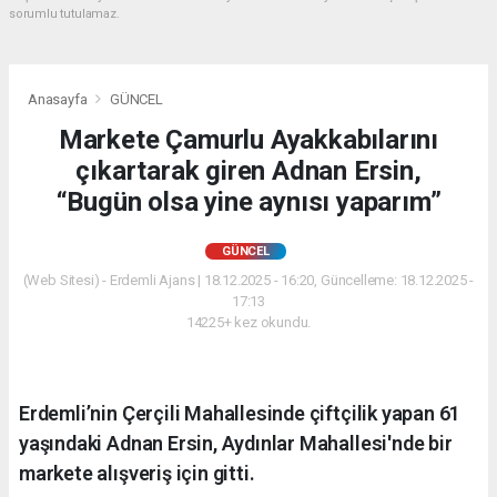
sorumlu tutulamaz.
Anasayfa
GÜNCEL
Markete Çamurlu Ayakkabılarını
çıkartarak giren Adnan Ersin,
“Bugün olsa yine aynısı yaparım”
GÜNCEL
(Web Sitesi) - Erdemli Ajans | 18.12.2025 - 16:20, Güncelleme: 18.12.2025 -
17:13
14225+ kez okundu.
Erdemli’nin Çerçili Mahallesinde çiftçilik yapan 61
yaşındaki Adnan Ersin, Aydınlar Mahallesi'nde bir
markete alışveriş için gitti.