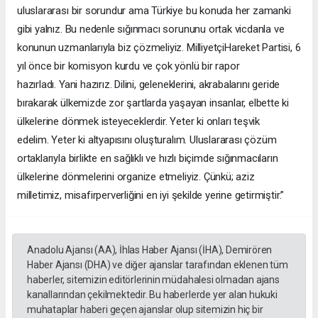
uluslararası bir sorundur ama Türkiye bu konuda her zamanki
gibi yalnız. Bu nedenle sığınmacı sorununu ortak vicdanla ve
konunun uzmanlarıyla biz çözmeliyiz. MilliyetçiHareket Partisi, 6
yıl önce bir komisyon kurdu ve çok yönlü bir rapor
hazırladı. Yani hazırız. Dilini, geleneklerini, akrabalarını geride
bırakarak ülkemizde zor şartlarda yaşayan insanlar, elbette ki
ülkelerine dönmek isteyeceklerdir. Yeter ki onları teşvik
edelim. Yeter ki altyapısını oluşturalım. Uluslararası çözüm
ortaklarıyla birlikte en sağlıklı ve hızlı biçimde sığınmacıların
ülkelerine dönmelerini organize etmeliyiz. Çünkü; aziz
milletimiz, misafirperverliğini en iyi şekilde yerine getirmiştir.”
Anadolu Ajansı (AA), İhlas Haber Ajansı (İHA), Demirören
Haber Ajansı (DHA) ve diğer ajanslar tarafından eklenen tüm
haberler, sitemizin editörlerinin müdahalesi olmadan ajans
kanallarından çekilmektedir. Bu haberlerde yer alan hukuki
muhataplar haberi geçen ajanslar olup sitemizin hiç bir