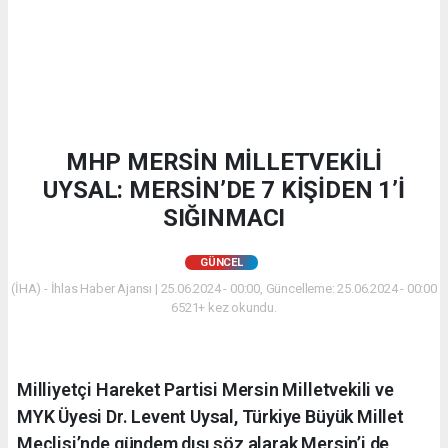
MHP MERSİN MİLLETVEKİLİ
UYSAL: MERSİN’DE 7 KİŞİDEN 1’İ
SIĞINMACI
GÜNCEL
(İHA) - İhlas Haber Ajansı | 25.06.2024 - 00:00, Güncelleme: 25.06.2024 - 00:00
6521+ kez okundu.
Milliyetçi Hareket Partisi Mersin Milletvekili ve
MYK Üyesi Dr. Levent Uysal, Türkiye Büyük Millet
Meclisi’nde gündem dışı söz alarak Mersin’i de