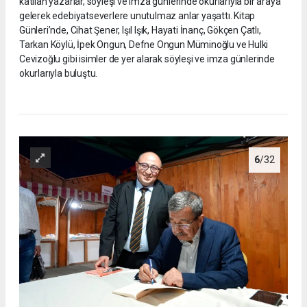
katılan yazarlar, söyleşi ve imza günlerinde okurlarıyla bir araya
gelerek edebiyatseverlere unutulmaz anlar yaşattı. Kitap
Günleri’nde, Cihat Şener, Işıl Işık, Hayati İnanç, Gökçen Çatlı,
Tarkan Köylü, İpek Ongun, Defne Ongun Müminoğlu ve Hulki
Cevizoğlu gibi isimler de yer alarak söyleşi ve imza günlerinde
okurlarıyla buluştu.
6
/32