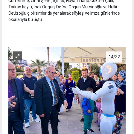
Günleri’nde, Cihat Şener, Işıl Işık, Hayati İnanç, Gökçen Çatlı,
Tarkan Köylü, İpek Ongun, Defne Ongun Müminoğlu ve Hulki
Cevizoğlu gibi isimler de yer alarak söyleşi ve imza günlerinde
okurlarıyla buluştu.
14
/32