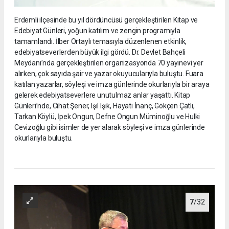
Erdemli ilçesinde bu yıl dördüncüsü gerçekleştirilen Kitap ve
Edebiyat Günleri, yoğun katılım ve zengin programıyla
tamamlandı. İlber Ortaylı temasıyla düzenlenen etkinlik,
edebiyatseverlerden büyük ilgi gördü. Dr. Devlet Bahçeli
Meydanı’nda gerçekleştirilen organizasyonda 70 yayınevi yer
alırken, çok sayıda şair ve yazar okuyucularıyla buluştu. Fuara
katılan yazarlar, söyleşi ve imza günlerinde okurlarıyla bir araya
gelerek edebiyatseverlere unutulmaz anlar yaşattı. Kitap
Günleri’nde, Cihat Şener, Işıl Işık, Hayati İnanç, Gökçen Çatlı,
Tarkan Köylü, İpek Ongun, Defne Ongun Müminoğlu ve Hulki
Cevizoğlu gibi isimler de yer alarak söyleşi ve imza günlerinde
okurlarıyla buluştu.
7
/32