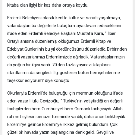
kitaba olan ilgiyi bir kez daha ortaya koydu.
Erdemli Belediyesi olarak kentte kültür ve sanatı yaşatmaya,
vatandaşları bu değerlerle buluşturmaya devam edeceklerini
ifade eden Erdemli Belediye Başkanı Mustafa Kara, “ İlber
Ortaylı anısına düzenlemiş olduğumuz Erdemli Kitap ve
Edebiyat Günleri’nin bu yıl dördüncüsünü düzenledik. Birbirinden
değerli yazarlarımızı Erdemlimizde ağırladık. Vatandaşlarımızın
da yoğun bir ilgisi vardı. 70’den fazla yayınevi kitaplarını
stantlarımızda sergiledi. İlgi gösteren bütün hemşehrilerime
teşekkür ediyorum” diye konuştu.
Okurlarıyla Erdemli’de buluştuğu için memnun olduğunu ifade
eden yazar Hulki Cevizoğlu, “ Türkiye’nin yetiştirdiği en değerli
tarihçilerden hem Cumhuriyet hem Osmanlı tarihçisiydi. Allah
rahmet eylesin cenaze töreninde vardık, daha önce birlikteydik.
Erdemli’ye gelince Erdemli’ye ilk kez gelmiş bulundum. Çok
güzel bir havada yazın başlangıcına denk geldi. Sevgili ve