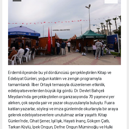
Erdemli ilçesinde bu yıl dördüncüsü gerçekleştirilen Kitap ve
Edebiyat Günleri, yoğun katılım ve zengin programıyla
tamamlandı. İlber Ortaylı temasıyla düzenlenen etkinlik,
edebiyatseverlerden büyük ilgi gördü. Dr. Devlet Bahçeli
Meydanı’nda gerçekleştirilen organizasyonda 70 yayınevi yer
alırken, çok sayıda şair ve yazar okuyucularıyla buluştu. Fuara
katılan yazarlar, söyleşi ve imza günlerinde okurlarıyla bir araya
gelerek edebiyatseverlere unutulmaz anlar yaşattı. Kitap
Günleri’nde, Cihat Şener, Işıl Işık, Hayati İnanç, Gökçen Çatlı,
Tarkan Köylü, İpek Ongun, Defne Ongun Müminoğlu ve Hulki