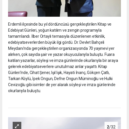
Erdemli ilçesinde bu yıl dördüncüsü gerçekleştirilen Kitap ve
Edebiyat Günleri, yoğun katılım ve zengin programıyla
tamamlandı. İlber Ortaylı temasıyla düzenlenen etkinlik,
edebiyatseverlerden büyük ilgi gördü. Dr. Devlet Bahçeli
Meydanı’nda gerçekleştirilen organizasyonda 70 yayınevi yer
alırken, çok sayıda şair ve yazar okuyucularıyla buluştu. Fuara
katılan yazarlar, söyleşi ve imza günlerinde okurlarıyla bir araya
gelerek edebiyatseverlere unutulmaz anlar yaşattı. Kitap
Günleri’nde, Cihat Şener, Işıl Işık, Hayati İnanç, Gökçen Çatlı,
Tarkan Köylü, İpek Ongun, Defne Ongun Müminoğlu ve Hulki
Cevizoğlu gibi isimler de yer alarak söyleşi ve imza günlerinde
okurlarıyla buluştu.
2
/32