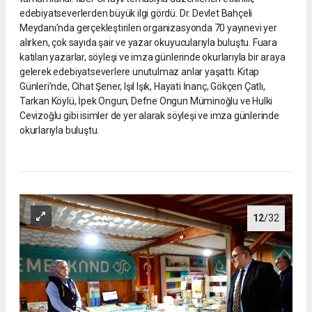
edebiyatseverlerden büyük ilgi gördü. Dr. Devlet Bahçeli
Meydanı’nda gerçekleştirilen organizasyonda 70 yayınevi yer
alırken, çok sayıda şair ve yazar okuyucularıyla buluştu. Fuara
katılan yazarlar, söyleşi ve imza günlerinde okurlarıyla bir araya
gelerek edebiyatseverlere unutulmaz anlar yaşattı. Kitap
Günleri’nde, Cihat Şener, Işıl Işık, Hayati İnanç, Gökçen Çatlı,
Tarkan Köylü, İpek Ongun, Defne Ongun Müminoğlu ve Hulki
Cevizoğlu gibi isimler de yer alarak söyleşi ve imza günlerinde
okurlarıyla buluştu.
12
/32