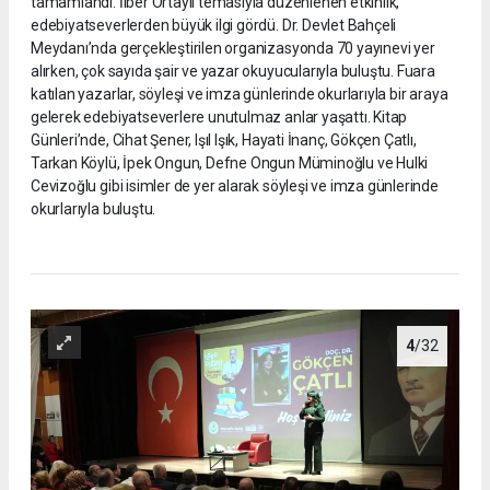
tamamlandı. İlber Ortaylı temasıyla düzenlenen etkinlik,
edebiyatseverlerden büyük ilgi gördü. Dr. Devlet Bahçeli
Meydanı’nda gerçekleştirilen organizasyonda 70 yayınevi yer
alırken, çok sayıda şair ve yazar okuyucularıyla buluştu. Fuara
katılan yazarlar, söyleşi ve imza günlerinde okurlarıyla bir araya
gelerek edebiyatseverlere unutulmaz anlar yaşattı. Kitap
Günleri’nde, Cihat Şener, Işıl Işık, Hayati İnanç, Gökçen Çatlı,
Tarkan Köylü, İpek Ongun, Defne Ongun Müminoğlu ve Hulki
Cevizoğlu gibi isimler de yer alarak söyleşi ve imza günlerinde
okurlarıyla buluştu.
4
/32