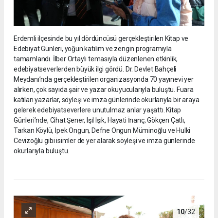
Erdemli ilçesinde bu yıl dördüncüsü gerçekleştirilen Kitap ve
Edebiyat Günleri, yoğun katılım ve zengin programıyla
tamamlandı. İlber Ortaylı temasıyla düzenlenen etkinlik,
edebiyatseverlerden büyük ilgi gördü. Dr. Devlet Bahçeli
Meydanı’nda gerçekleştirilen organizasyonda 70 yayınevi yer
alırken, çok sayıda şair ve yazar okuyucularıyla buluştu. Fuara
katılan yazarlar, söyleşi ve imza günlerinde okurlarıyla bir araya
gelerek edebiyatseverlere unutulmaz anlar yaşattı. Kitap
Günleri’nde, Cihat Şener, Işıl Işık, Hayati İnanç, Gökçen Çatlı,
Tarkan Köylü, İpek Ongun, Defne Ongun Müminoğlu ve Hulki
Cevizoğlu gibi isimler de yer alarak söyleşi ve imza günlerinde
okurlarıyla buluştu.
10
/32