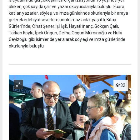
Meydanı’nda gerçekleştirilen organizasyonda 70 yayınevi yer
alırken, çok sayıda şair ve yazar okuyucularıyla buluştu. Fuara
katılan yazarlar, söyleşi ve imza günlerinde okurlarıyla bir araya
gelerek edebiyatseverlere unutulmaz anlar yaşattı. Kitap
Günleri’nde, Cihat Şener, Işıl Işık, Hayati İnanç, Gökçen Çatlı,
Tarkan Köylü, İpek Ongun, Defne Ongun Müminoğlu ve Hulki
Cevizoğlu gibi isimler de yer alarak söyleşi ve imza günlerinde
okurlarıyla buluştu.
9
/32