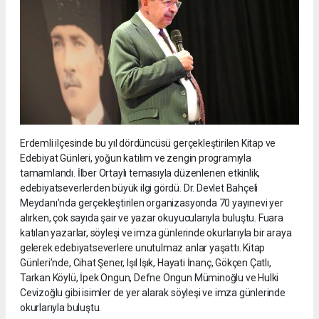
Erdemli ilçesinde bu yıl dördüncüsü gerçekleştirilen Kitap ve
Edebiyat Günleri, yoğun katılım ve zengin programıyla
tamamlandı. İlber Ortaylı temasıyla düzenlenen etkinlik,
edebiyatseverlerden büyük ilgi gördü. Dr. Devlet Bahçeli
Meydanı’nda gerçekleştirilen organizasyonda 70 yayınevi yer
alırken, çok sayıda şair ve yazar okuyucularıyla buluştu. Fuara
katılan yazarlar, söyleşi ve imza günlerinde okurlarıyla bir araya
gelerek edebiyatseverlere unutulmaz anlar yaşattı. Kitap
Günleri’nde, Cihat Şener, Işıl Işık, Hayati İnanç, Gökçen Çatlı,
Tarkan Köylü, İpek Ongun, Defne Ongun Müminoğlu ve Hulki
Cevizoğlu gibi isimler de yer alarak söyleşi ve imza günlerinde
okurlarıyla buluştu.