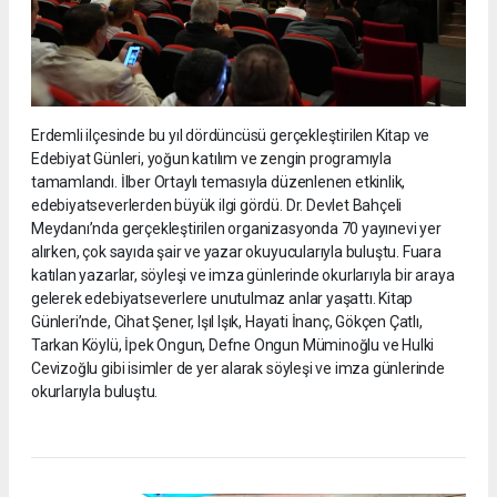
Erdemli ilçesinde bu yıl dördüncüsü gerçekleştirilen Kitap ve
Edebiyat Günleri, yoğun katılım ve zengin programıyla
tamamlandı. İlber Ortaylı temasıyla düzenlenen etkinlik,
edebiyatseverlerden büyük ilgi gördü. Dr. Devlet Bahçeli
Meydanı’nda gerçekleştirilen organizasyonda 70 yayınevi yer
alırken, çok sayıda şair ve yazar okuyucularıyla buluştu. Fuara
katılan yazarlar, söyleşi ve imza günlerinde okurlarıyla bir araya
gelerek edebiyatseverlere unutulmaz anlar yaşattı. Kitap
Günleri’nde, Cihat Şener, Işıl Işık, Hayati İnanç, Gökçen Çatlı,
Tarkan Köylü, İpek Ongun, Defne Ongun Müminoğlu ve Hulki
Cevizoğlu gibi isimler de yer alarak söyleşi ve imza günlerinde
okurlarıyla buluştu.