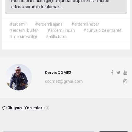
muhataplar haberi geçen ajanslar olup sitemizin hiç bir
editörü sorumlu tutulamaz...
#erdemli
#erdemli ajans
#erdemli haber
#erdemli bülten
#erdemli insan
#dünya bize emanet
#mersin valiliği
#atilla toros
Derviş ÇÖMEZ
dcomez@gmail.com
Okuyucu Yorumları
(0)