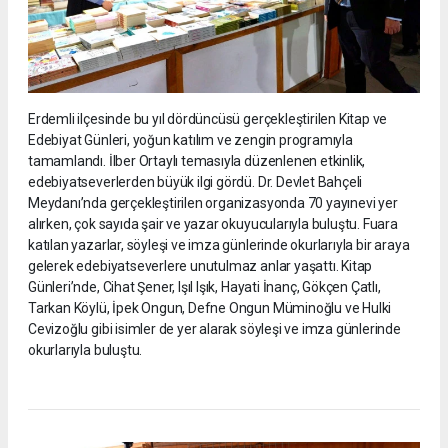
Erdemli ilçesinde bu yıl dördüncüsü gerçekleştirilen Kitap ve
Edebiyat Günleri, yoğun katılım ve zengin programıyla
tamamlandı. İlber Ortaylı temasıyla düzenlenen etkinlik,
edebiyatseverlerden büyük ilgi gördü. Dr. Devlet Bahçeli
Meydanı’nda gerçekleştirilen organizasyonda 70 yayınevi yer
alırken, çok sayıda şair ve yazar okuyucularıyla buluştu. Fuara
katılan yazarlar, söyleşi ve imza günlerinde okurlarıyla bir araya
gelerek edebiyatseverlere unutulmaz anlar yaşattı. Kitap
Günleri’nde, Cihat Şener, Işıl Işık, Hayati İnanç, Gökçen Çatlı,
Tarkan Köylü, İpek Ongun, Defne Ongun Müminoğlu ve Hulki
Cevizoğlu gibi isimler de yer alarak söyleşi ve imza günlerinde
okurlarıyla buluştu.