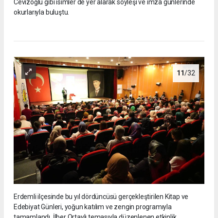
Cevizoğlu gibi isimler de yer alarak söyleşi ve imza günlerinde
okurlarıyla buluştu.
11
/32
Erdemli ilçesinde bu yıl dördüncüsü gerçekleştirilen Kitap ve
Edebiyat Günleri, yoğun katılım ve zengin programıyla
tamamlandı. İlber Ortaylı temasıyla düzenlenen etkinlik,