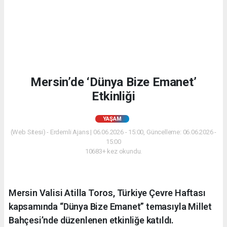
Mersin’de ‘Dünya Bize Emanet’
Etkinliği
YAŞAM
(Web Sitesi) - Erdemli Ajans | 06.06.2026 - 15:00, Güncelleme: 06.06.2026 -
15:00
10683+ kez okundu.
Mersin Valisi Atilla Toros, Türkiye Çevre Haftası
kapsamında “Dünya Bize Emanet” temasıyla Millet
Bahçesi’nde düzenlenen etkinliğe katıldı.