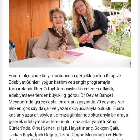
Erdemli ilçesinde bu yıl dördüncüsü gerçekleştirilen Kitap ve
Edebiyat Günleri, yoğun katılım ve zengin programıyla
tamamlandı. İlber Ortaylı temasıyla düzenlenen etkinlik,
edebiyatseverlerden büyük ilgi gördü. Dr. Devlet Bahçeli
Meydanı’nda gerçekleştirilen organizasyonda 70 yayınevi yer
alırken, çok sayıda şair ve yazar okuyucularıyla buluştu. Fuara
katılan yazarlar, söyleşi ve imza günlerinde okurlarıyla bir araya
gelerek edebiyatseverlere unutulmaz anlar yaşattı. Kitap
Günleri’nde, Cihat Şener, Işıl Işık, Hayati İnanç, Gökçen Çatlı,
Tarkan Köylü, İpek Ongun, Defne Ongun Müminoğlu ve Hulki