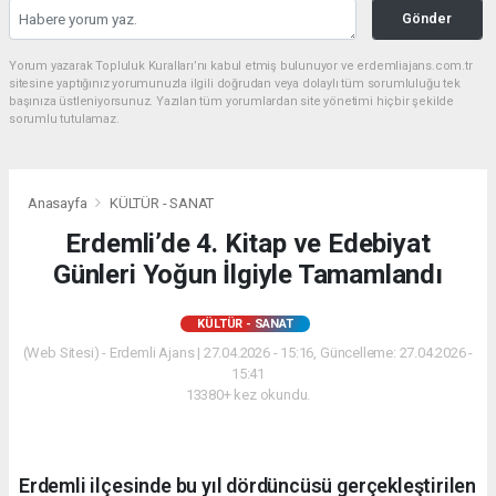
Gönder
Yorum yazarak Topluluk Kuralları’nı kabul etmiş bulunuyor ve erdemliajans.com.tr
sitesine yaptığınız yorumunuzla ilgili doğrudan veya dolaylı tüm sorumluluğu tek
başınıza üstleniyorsunuz. Yazılan tüm yorumlardan site yönetimi hiçbir şekilde
sorumlu tutulamaz.
Anasayfa
KÜLTÜR - SANAT
Erdemli’de 4. Kitap ve Edebiyat
Günleri Yoğun İlgiyle Tamamlandı
KÜLTÜR - SANAT
(Web Sitesi) - Erdemli Ajans | 27.04.2026 - 15:16, Güncelleme: 27.04.2026 -
15:41
13380+ kez okundu.
Erdemli ilçesinde bu yıl dördüncüsü gerçekleştirilen