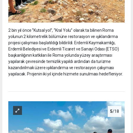
2 bin yıl önce ‘’Kutsal yol’’, “Kral Yolu” olarak ta bilinen Roma
yolunun 2 kilometrelik bölümüne restorasyon ve ışıklandırma
projesi çalışması başlatıldığı bildirildi. Erdemli Kaymakamlığı,
Erdemli Belediyesi ve Erdemli Ticaret ve Sanayi Odası (ETSO)
başkanlığının katkıları ile Roma yolunda yüzey araştırması
yapılarak çevresinde temizlik yapıldı ardından da turizme
kazandırılmak üzere ışıklandırma ve restorasyon çalışması
yapılacak. Projenin iki yıl içinde hizmete sunulması hedefleniyor.
5
/18