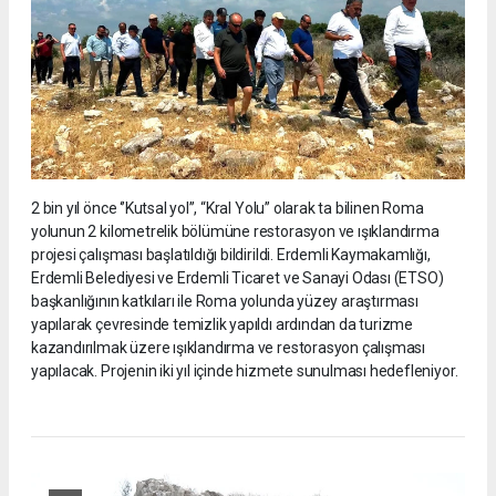
2 bin yıl önce ‘’Kutsal yol’’, “Kral Yolu” olarak ta bilinen Roma
yolunun 2 kilometrelik bölümüne restorasyon ve ışıklandırma
projesi çalışması başlatıldığı bildirildi. Erdemli Kaymakamlığı,
Erdemli Belediyesi ve Erdemli Ticaret ve Sanayi Odası (ETSO)
başkanlığının katkıları ile Roma yolunda yüzey araştırması
yapılarak çevresinde temizlik yapıldı ardından da turizme
kazandırılmak üzere ışıklandırma ve restorasyon çalışması
yapılacak. Projenin iki yıl içinde hizmete sunulması hedefleniyor.