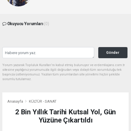
Okuyucu Yorumları
(0)
Gönder
Yorum yazarak Topluluk Kuralları’nı kabul etmiş bulunuyor ve erdemliajans.com.tr
sitesine yaptığınız yorumunuzla ilgili doğrudan veya dolaylı tüm sorumluluğu tek
başınıza üstleniyorsunuz. Yazılan tüm yorumlardan site yönetimi hiçbir şekilde
sorumlu tutulamaz.
Anasayfa
KÜLTÜR - SANAT
2 Bin Yıllık Tarihi Kutsal Yol, Gün
Yüzüne Çıkartıldı