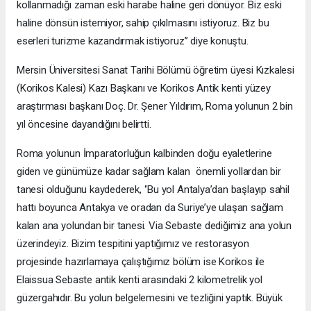
kollanmadığı zaman eski harabe haline geri dönüyor. Biz eski
haline dönsün istemiyor, sahip çıkılmasını istiyoruz. Biz bu
eserleri turizme kazandırmak istiyoruz’’ diye konuştu.
Mersin Üniversitesi Sanat Tarihi Bölümü öğretim üyesi Kızkalesi
(Korikos Kalesi) Kazı Başkanı ve Korikos Antik kenti yüzey
araştırması başkanı Doç. Dr. Şener Yıldırım, Roma yolunun 2 bin
yıl öncesine dayandığını belirtti.
Roma yolunun İmparatorluğun kalbinden doğu eyaletlerine
giden ve günümüze kadar sağlam kalan önemli yollardan bir
tanesi olduğunu kaydederek, ‘’Bu yol Antalya’dan başlayıp sahil
hattı boyunca Antakya ve oradan da Suriye’ye ulaşan sağlam
kalan ana yolundan bir tanesi. Via Sebaste dediğimiz ana yolun
üzerindeyiz. Bizim tespitini yaptığımız ve restorasyon
projesinde hazırlamaya çalıştığımız bölüm ise Korikos ile
Elaissua Sebaste antik kenti arasındaki 2 kilometrelik yol
güzergahıdır. Bu yolun belgelemesini ve tezliğini yaptık. Büyük