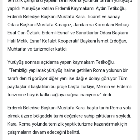
temizlik çalışması yapılan tarihi Roma yolunda tanıtım yürüyüşü
yapıldı. Yürüyüşe katılan Erdemli Kaymakamı Aydın Tetikoğlu,
Erdemli Belediye Başkanı Mustafa Kara, Ticaret ve sanayi
Odası Başkanı Mustafa Karagöz, Jandarma Komutanı Binbaşı
Esat Can Öztürk, Erdemli Esnaf ve Sanatkarlar Odası Başkanı
Halil Metik, Esnaf Kefalet Kooperatif Başkanı İsmet Erdoğan,
Muhtarlar ve turizmciler katıldı.
Yürüyüş sonrası açıklama yapan kaymakam Tetikoğlu,
‘’Temizliği yapılarak yürüyüş haline getirilen Roma yolunun bir
tarafı denizi görüyor diğer yanı ise dağı e dolayı görüyor. Tüm
paydaşlar il başlatılan bu proje başta Türkiye, Mersin ve Erdemli
turizmine büyük katkı sağlayacağına inanıyoruz’’ dedi.
Erdemli Belediye Başkanı Mustafa Kara, başta tarihi Roma yolu
olmak üzere bölgedeki tarihi değerlere sahip çıktıklarını söyledi.
Kara, Roma yolunda temizlik yaptık turizme kazandırmak için
çalışmaların devam edeceğini belirtti.