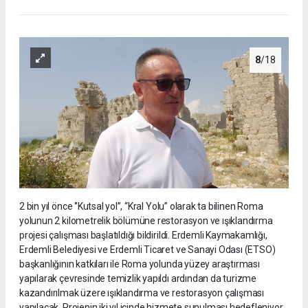
8
/18
2 bin yıl önce ‘’Kutsal yol’’, “Kral Yolu” olarak ta bilinen Roma
yolunun 2 kilometrelik bölümüne restorasyon ve ışıklandırma
projesi çalışması başlatıldığı bildirildi. Erdemli Kaymakamlığı,
Erdemli Belediyesi ve Erdemli Ticaret ve Sanayi Odası (ETSO)
başkanlığının katkıları ile Roma yolunda yüzey araştırması
yapılarak çevresinde temizlik yapıldı ardından da turizme
kazandırılmak üzere ışıklandırma ve restorasyon çalışması
yapılacak. Projenin iki yıl içinde hizmete sunulması hedefleniyor.