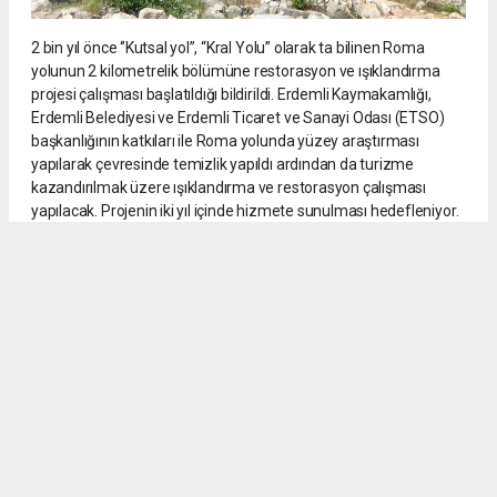
2 bin yıl önce ‘’Kutsal yol’’, “Kral Yolu” olarak ta bilinen Roma
yolunun 2 kilometrelik bölümüne restorasyon ve ışıklandırma
projesi çalışması başlatıldığı bildirildi. Erdemli Kaymakamlığı,
Erdemli Belediyesi ve Erdemli Ticaret ve Sanayi Odası (ETSO)
başkanlığının katkıları ile Roma yolunda yüzey araştırması
yapılarak çevresinde temizlik yapıldı ardından da turizme
kazandırılmak üzere ışıklandırma ve restorasyon çalışması
yapılacak. Projenin iki yıl içinde hizmete sunulması hedefleniyor.
14
/18