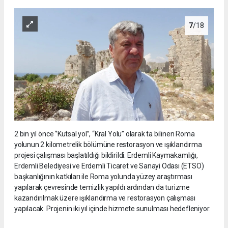
7
/18
2 bin yıl önce ‘’Kutsal yol’’, “Kral Yolu” olarak ta bilinen Roma
yolunun 2 kilometrelik bölümüne restorasyon ve ışıklandırma
projesi çalışması başlatıldığı bildirildi. Erdemli Kaymakamlığı,
Erdemli Belediyesi ve Erdemli Ticaret ve Sanayi Odası (ETSO)
başkanlığının katkıları ile Roma yolunda yüzey araştırması
yapılarak çevresinde temizlik yapıldı ardından da turizme
kazandırılmak üzere ışıklandırma ve restorasyon çalışması
yapılacak. Projenin iki yıl içinde hizmete sunulması hedefleniyor.