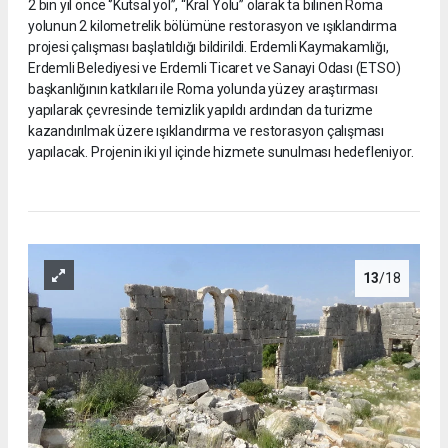
2 bin yıl önce ‘’Kutsal yol’’, “Kral Yolu” olarak ta bilinen Roma
yolunun 2 kilometrelik bölümüne restorasyon ve ışıklandırma
projesi çalışması başlatıldığı bildirildi. Erdemli Kaymakamlığı,
Erdemli Belediyesi ve Erdemli Ticaret ve Sanayi Odası (ETSO)
başkanlığının katkıları ile Roma yolunda yüzey araştırması
yapılarak çevresinde temizlik yapıldı ardından da turizme
kazandırılmak üzere ışıklandırma ve restorasyon çalışması
yapılacak. Projenin iki yıl içinde hizmete sunulması hedefleniyor.
13
/18