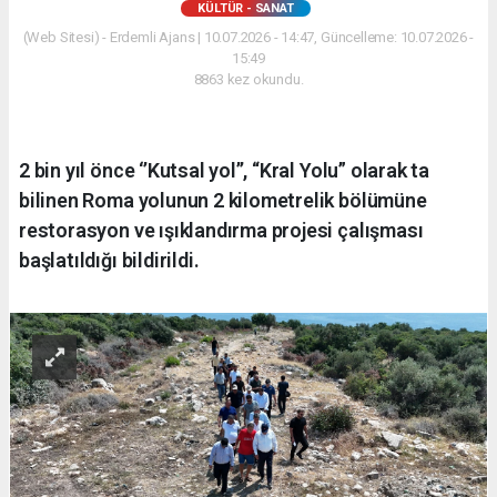
KÜLTÜR - SANAT
(Web Sitesi) - Erdemli Ajans | 10.07.2026 - 14:47, Güncelleme: 10.07.2026 -
15:49
8863 kez okundu.
2 bin yıl önce ‘’Kutsal yol’’, “Kral Yolu” olarak ta
bilinen Roma yolunun 2 kilometrelik bölümüne
restorasyon ve ışıklandırma projesi çalışması
başlatıldığı bildirildi.