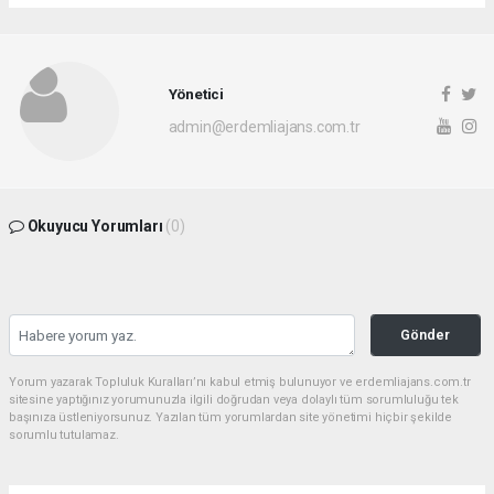
Yönetici
admin@erdemliajans.com.tr
Okuyucu Yorumları
(0)
Gönder
Yorum yazarak Topluluk Kuralları’nı kabul etmiş bulunuyor ve erdemliajans.com.tr
sitesine yaptığınız yorumunuzla ilgili doğrudan veya dolaylı tüm sorumluluğu tek
başınıza üstleniyorsunuz. Yazılan tüm yorumlardan site yönetimi hiçbir şekilde
sorumlu tutulamaz.