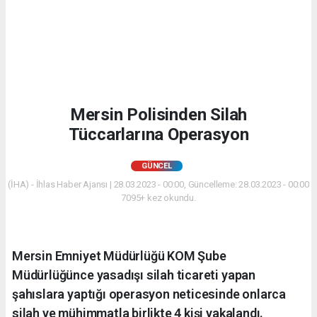
Mersin Polisinden Silah
Tüccarlarına Operasyon
GÜNCEL
(İHA) - İhlas Haber Ajansı | 28.03.2023 - 00:00, Güncelleme: 28.03.2023 - 00:00
7095+ kez okundu.
Mersin Emniyet Müdürlüğü KOM Şube
Müdürlüğünce yasadışı silah ticareti yapan
şahıslara yaptığı operasyon neticesinde onlarca
silah ve mühimmatla birlikte 4 kişi yakalandı.