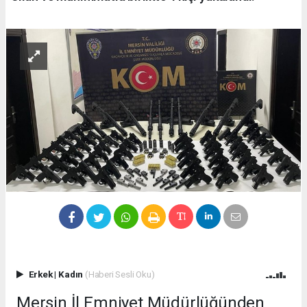
Erkek
|
Kadın
(Haberi Sesli Oku)
Mersin İl Emniyet Müdürlüğünden