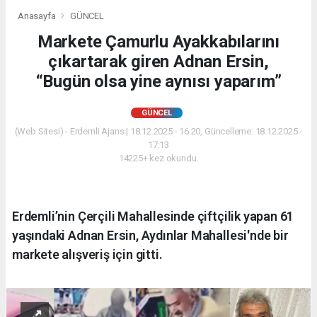
Anasayfa
GÜNCEL
Markete Çamurlu Ayakkabılarını
çıkartarak giren Adnan Ersin,
“Bugün olsa yine aynısı yaparım”
GÜNCEL
(Web Sitesi) - Erdemli Ajans | 18.12.2025 - 16:20, Güncelleme: 18.12.2025 -
17:13
14225+ kez okundu.
Erdemli’nin Çerçili Mahallesinde çiftçilik yapan 61
yaşındaki Adnan Ersin, Aydınlar Mahallesi'nde bir
markete alışveriş için gitti.