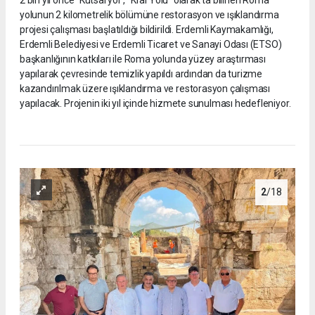
2 bin yıl önce ‘’Kutsal yol’’, “Kral Yolu” olarak ta bilinen Roma
yolunun 2 kilometrelik bölümüne restorasyon ve ışıklandırma
projesi çalışması başlatıldığı bildirildi. Erdemli Kaymakamlığı,
Erdemli Belediyesi ve Erdemli Ticaret ve Sanayi Odası (ETSO)
başkanlığının katkıları ile Roma yolunda yüzey araştırması
yapılarak çevresinde temizlik yapıldı ardından da turizme
kazandırılmak üzere ışıklandırma ve restorasyon çalışması
yapılacak. Projenin iki yıl içinde hizmete sunulması hedefleniyor.
2
/18