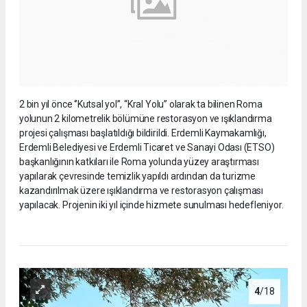
2 bin yıl önce ‘’Kutsal yol’’, “Kral Yolu” olarak ta bilinen Roma
yolunun 2 kilometrelik bölümüne restorasyon ve ışıklandırma
projesi çalışması başlatıldığı bildirildi. Erdemli Kaymakamlığı,
Erdemli Belediyesi ve Erdemli Ticaret ve Sanayi Odası (ETSO)
başkanlığının katkıları ile Roma yolunda yüzey araştırması
yapılarak çevresinde temizlik yapıldı ardından da turizme
kazandırılmak üzere ışıklandırma ve restorasyon çalışması
yapılacak. Projenin iki yıl içinde hizmete sunulması hedefleniyor.
4
/18