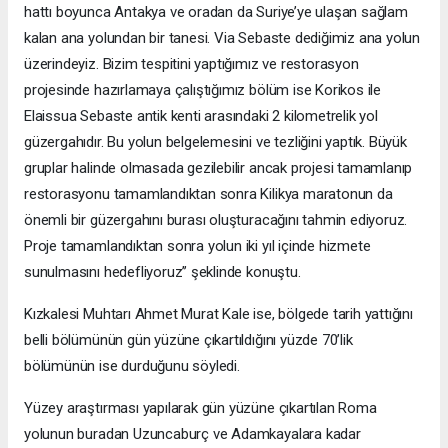
hattı boyunca Antakya ve oradan da Suriye’ye ulaşan sağlam
kalan ana yolundan bir tanesi. Via Sebaste dediğimiz ana yolun
üzerindeyiz. Bizim tespitini yaptığımız ve restorasyon
projesinde hazırlamaya çalıştığımız bölüm ise Korikos ile
Elaissua Sebaste antik kenti arasındaki 2 kilometrelik yol
güzergahıdır. Bu yolun belgelemesini ve tezliğini yaptık. Büyük
gruplar halinde olmasada gezilebilir ancak projesi tamamlanıp
restorasyonu tamamlandıktan sonra Kilikya maratonun da
önemli bir güzergahını burası oluşturacağını tahmin ediyoruz.
Proje tamamlandıktan sonra yolun iki yıl içinde hizmete
sunulmasını hedefliyoruz’’ şeklinde konuştu.
Kızkalesi Muhtarı Ahmet Murat Kale ise, bölgede tarih yattığını
belli bölümünün gün yüzüne çıkartıldığını yüzde 70’lik
bölümünün ise durduğunu söyledi.
Yüzey araştırması yapılarak gün yüzüne çıkartılan Roma
yolunun buradan Uzuncaburç ve Adamkayalara kadar