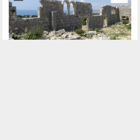
2 bin yıl önce ‘’Kutsal yol’’, “Kral Yolu” olarak ta bilinen Roma
yolunun 2 kilometrelik bölümüne restorasyon ve ışıklandırma
projesi çalışması başlatıldığı bildirildi. Erdemli Kaymakamlığı,
Erdemli Belediyesi ve Erdemli Ticaret ve Sanayi Odası (ETSO)
başkanlığının katkıları ile Roma yolunda yüzey araştırması
yapılarak çevresinde temizlik yapıldı ardından da turizme
kazandırılmak üzere ışıklandırma ve restorasyon çalışması
yapılacak. Projenin iki yıl içinde hizmete sunulması hedefleniyor.