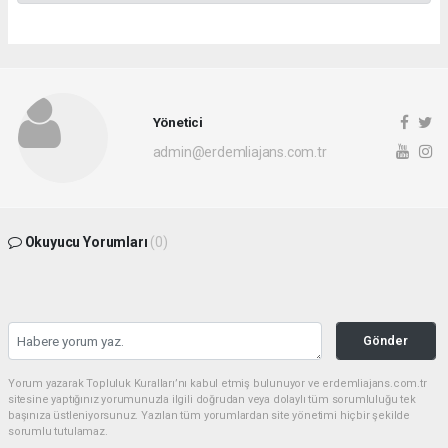
Yönetici
admin@erdemliajans.com.tr
Okuyucu Yorumları
(0)
Gönder
Yorum yazarak Topluluk Kuralları’nı kabul etmiş bulunuyor ve erdemliajans.com.tr
sitesine yaptığınız yorumunuzla ilgili doğrudan veya dolaylı tüm sorumluluğu tek
başınıza üstleniyorsunuz. Yazılan tüm yorumlardan site yönetimi hiçbir şekilde
sorumlu tutulamaz.