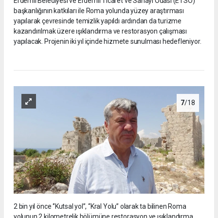
Erdemli Belediyesi ve Erdemli Ticaret ve Sanayi Odası (ETSO)
başkanlığının katkıları ile Roma yolunda yüzey araştırması
yapılarak çevresinde temizlik yapıldı ardından da turizme
kazandırılmak üzere ışıklandırma ve restorasyon çalışması
yapılacak. Projenin iki yıl içinde hizmete sunulması hedefleniyor.
7
/18
2 bin yıl önce ‘’Kutsal yol’’, “Kral Yolu” olarak ta bilinen Roma
yolunun 2 kilometrelik bölümüne restorasyon ve ışıklandırma