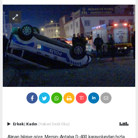
Erkek
|
Kadın
(Haberi Sesli Oku)
Alınan bilgiye göre, Mersin-Antalya D-400 karayolundan hızla