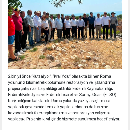
2 bin yıl önce ‘’Kutsal yol’’, “Kral Yolu” olarak ta bilinen Roma
yolunun 2 kilometrelik bölümüne restorasyon ve ışıklandırma
projesi çalışması başlatıldığı bildirildi. Erdemli Kaymakamlığı,
Erdemli Belediyesi ve Erdemli Ticaret ve Sanayi Odası (ETSO)
başkanlığının katkıları ile Roma yolunda yüzey araştırması
yapılarak çevresinde temizlik yapıldı ardından da turizme
kazandırılmak üzere ışıklandırma ve restorasyon çalışması
yapılacak. Projenin iki yıl içinde hizmete sunulması hedefleniyor.