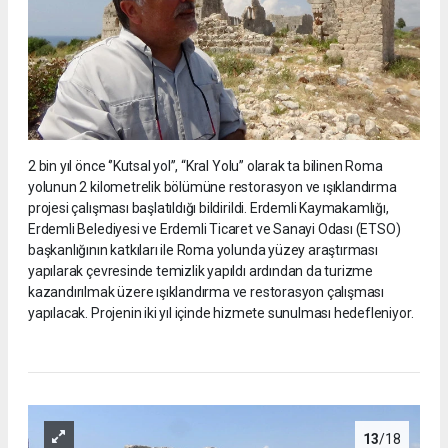
2 bin yıl önce ‘’Kutsal yol’’, “Kral Yolu” olarak ta bilinen Roma
yolunun 2 kilometrelik bölümüne restorasyon ve ışıklandırma
projesi çalışması başlatıldığı bildirildi. Erdemli Kaymakamlığı,
Erdemli Belediyesi ve Erdemli Ticaret ve Sanayi Odası (ETSO)
başkanlığının katkıları ile Roma yolunda yüzey araştırması
yapılarak çevresinde temizlik yapıldı ardından da turizme
kazandırılmak üzere ışıklandırma ve restorasyon çalışması
yapılacak. Projenin iki yıl içinde hizmete sunulması hedefleniyor.
13
/18