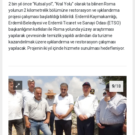
2 bin yıl önce ‘’Kutsal yol’’, “Kral Yolu” olarak ta bilinen Roma
yolunun 2 kilometrelik bölümüne restorasyon ve ışıklandırma
projesi çalışması başlatıldığı bildirildi. Erdemli Kaymakamlığı,
Erdemli Belediyesi ve Erdemli Ticaret ve Sanayi Odası (ETSO)
başkanlığının katkıları ile Roma yolunda yüzey araştırması
yapılarak çevresinde temizlik yapıldı ardından da turizme
kazandırılmak üzere ışıklandırma ve restorasyon çalışması
yapılacak. Projenin iki yıl içinde hizmete sunulması hedefleniyor.
9
/18