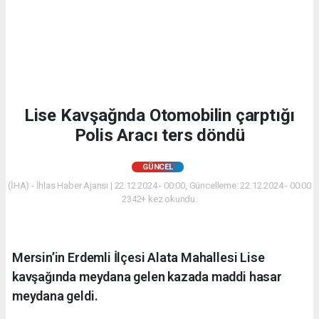
Lise Kavşağnda Otomobilin çarptığı
Polis Aracı ters döndü
GÜNCEL
(İHA) - İhlas Haber Ajansı | 22.12.2024 - 00:00, Güncelleme: 22.12.2024 - 00:00
2342+ kez okundu.
Mersin’in Erdemli İlçesi Alata Mahallesi Lise
kavşağında meydana gelen kazada maddi hasar
meydana geldi.