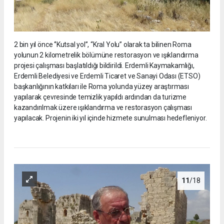
2 bin yıl önce ‘’Kutsal yol’’, “Kral Yolu” olarak ta bilinen Roma
yolunun 2 kilometrelik bölümüne restorasyon ve ışıklandırma
projesi çalışması başlatıldığı bildirildi. Erdemli Kaymakamlığı,
Erdemli Belediyesi ve Erdemli Ticaret ve Sanayi Odası (ETSO)
başkanlığının katkıları ile Roma yolunda yüzey araştırması
yapılarak çevresinde temizlik yapıldı ardından da turizme
kazandırılmak üzere ışıklandırma ve restorasyon çalışması
yapılacak. Projenin iki yıl içinde hizmete sunulması hedefleniyor.
11
/18