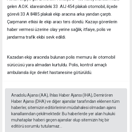
gelen A.O.K. idaresindeki 33 AIJ 454 plakalı otomobil, ilçede
görevli 33 A 8485 plakalı ekip aracına arka yandan çarptı.
Çarpmanın etkisi ile ekip aracı ters döndü. Kazayı görenlerin
haber vermesi üzerine olay yerine sağlık, itfaiye, polis ve
jandarma trafik ekibi sevk edildi.
Kazadan ekip aracında bulunan polis memuru ile otomobil
sürücüsü yara almadan kurtuldu. Polis, kontrol amaçlı
ambulansla ilçe devlet hastanesine götürüldü.
Anadolu Ajansı (AA), İhlas Haber Ajansı (İHA), Demirören
Haber Ajansı (DHA) ve diğer ajanslar tarafından eklenen tüm
haberler, sitemizin editörlerinin müdahalesi olmadan ajans
kanallarından çekilmektedir. Bu haberlerde yer alan hukuki
muhataplar haberi geçen ajanslar olup sitemizin hiç bir
editörü sorumlu tutulamaz...