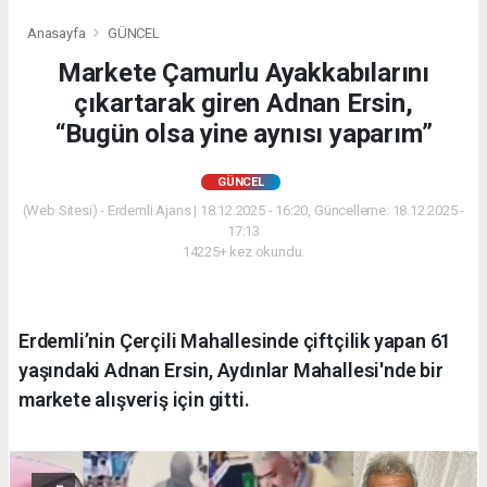
Anasayfa
GÜNCEL
Markete Çamurlu Ayakkabılarını
çıkartarak giren Adnan Ersin,
“Bugün olsa yine aynısı yaparım”
GÜNCEL
(Web Sitesi) - Erdemli Ajans | 18.12.2025 - 16:20, Güncelleme: 18.12.2025 -
17:13
14225+ kez okundu.
Erdemli’nin Çerçili Mahallesinde çiftçilik yapan 61
yaşındaki Adnan Ersin, Aydınlar Mahallesi'nde bir
markete alışveriş için gitti.