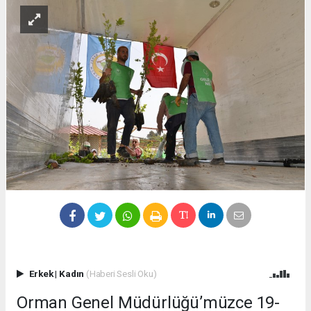
Erkek
|
Kadın
(Haberi Sesli Oku)
Orman Genel Müdürlüğü’müzce 19-