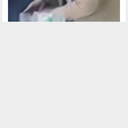
Erdemli’nin Çerçili Mahallesinde çiftçilik yapan 61 yaşındaki