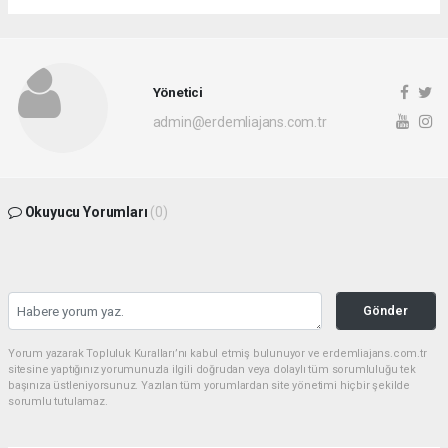
Yönetici
admin@erdemliajans.com.tr
Okuyucu Yorumları
(0)
Gönder
Yorum yazarak Topluluk Kuralları’nı kabul etmiş bulunuyor ve erdemliajans.com.tr
sitesine yaptığınız yorumunuzla ilgili doğrudan veya dolaylı tüm sorumluluğu tek
başınıza üstleniyorsunuz. Yazılan tüm yorumlardan site yönetimi hiçbir şekilde
sorumlu tutulamaz.