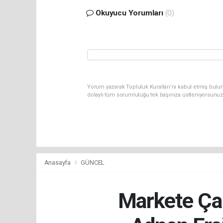
Okuyucu Yorumları
(0)
Yorum yazarak Topluluk Kuralları’nı kabul etmiş bulun
dolaylı tüm sorumluluğu tek başınıza üstleniyorsunuz
Anasayfa
GÜNCEL
Markete Çam