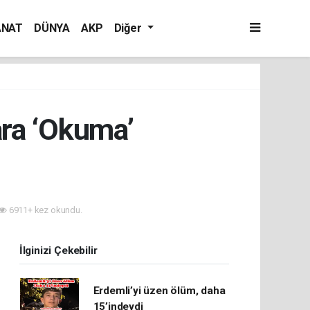
ANAT
DÜNYA
AKP
Diğer
ra ‘Okuma’
6911+ kez okundu.
İlginizi Çekebilir
Erdemli’yi üzen ölüm, daha
15’indeydi