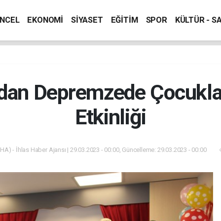
NCEL
EKONOMİ
SİYASET
EĞİTİM
SPOR
KÜLTÜR - S
dan Depremzede Çocukla
Etkinliği
İHA) - İhlas Haber Ajansı | 29.03.2023 - 00:00, Güncelleme: 29.03.2023 - 00:00