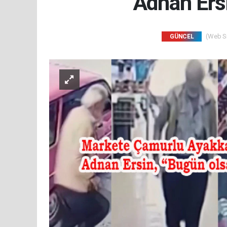
Adnan Ersi
(Web Sit
GÜNCEL