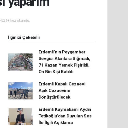
sı yaparım”
4221+ kez okundu.
İlginizi Çekebilir
Erdemli’nin Peygamber
Sevgisi Alanlara Sığmadı,
71 Kazan Yemek Pişirildi,
On Bin Kişi Katıldı
Erdemli Kapalı Cezaevi
Açık Cezaevine
Dönüştürülecek
Erdemli Kaymakamı Aydın
Tetikoğlu’dan Duyulan Ses
İle İlgili Açıklama