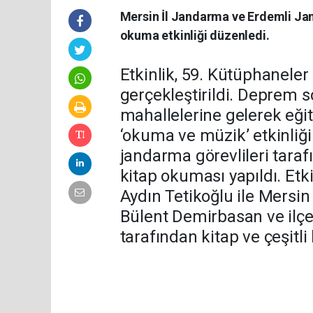
Mersin İl Jandarma ve Erdemli J
okuma etkinliği düzenledi.
Etkinlik, 59. Kütüphanele
gerçekleştirildi. Deprem s
mahallelerine gelerek eği
‘okuma ve müzik’ etkinliği
jandarma görevlileri taraf
kitap okuması yapıldı. Et
Aydın Tetikoğlu ile Mersi
Bülent Demirbasan ve ilç
tarafından kitap ve çeşitli 