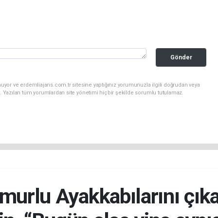
Gönder
uyor ve erdemliajans.com.tr sitesine yaptığınız yorumunuzla ilgili doğrudan veya
. Yazılan tüm yorumlardan site yönetimi hiçbir şekilde sorumlu tutulamaz.
urlu Ayakkabılarını çıka