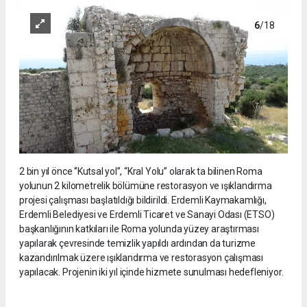
6
/18
2 bin yıl önce ‘’Kutsal yol’’, “Kral Yolu” olarak ta bilinen Roma
yolunun 2 kilometrelik bölümüne restorasyon ve ışıklandırma
projesi çalışması başlatıldığı bildirildi. Erdemli Kaymakamlığı,
Erdemli Belediyesi ve Erdemli Ticaret ve Sanayi Odası (ETSO)
başkanlığının katkıları ile Roma yolunda yüzey araştırması
yapılarak çevresinde temizlik yapıldı ardından da turizme
kazandırılmak üzere ışıklandırma ve restorasyon çalışması
yapılacak. Projenin iki yıl içinde hizmete sunulması hedefleniyor.