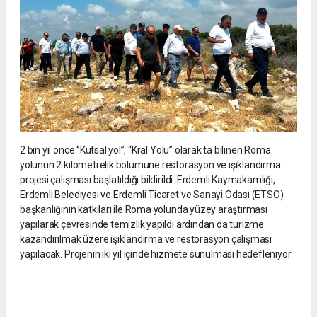
2 bin yıl önce ‘’Kutsal yol’’, “Kral Yolu” olarak ta bilinen Roma
yolunun 2 kilometrelik bölümüne restorasyon ve ışıklandırma
projesi çalışması başlatıldığı bildirildi. Erdemli Kaymakamlığı,
Erdemli Belediyesi ve Erdemli Ticaret ve Sanayi Odası (ETSO)
başkanlığının katkıları ile Roma yolunda yüzey araştırması
yapılarak çevresinde temizlik yapıldı ardından da turizme
kazandırılmak üzere ışıklandırma ve restorasyon çalışması
yapılacak. Projenin iki yıl içinde hizmete sunulması hedefleniyor.