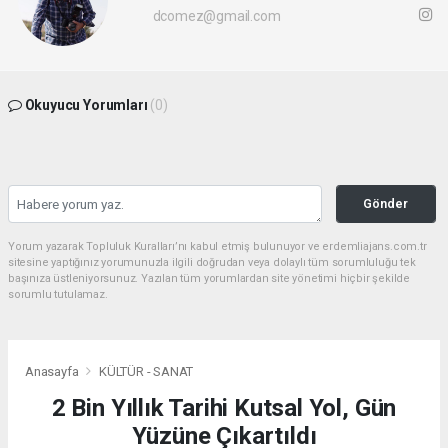
dcomez@gmail.com
Okuyucu Yorumları
(0)
Gönder
Yorum yazarak Topluluk Kuralları’nı kabul etmiş bulunuyor ve erdemliajans.com.tr
sitesine yaptığınız yorumunuzla ilgili doğrudan veya dolaylı tüm sorumluluğu tek
başınıza üstleniyorsunuz. Yazılan tüm yorumlardan site yönetimi hiçbir şekilde
sorumlu tutulamaz.
Anasayfa
KÜLTÜR - SANAT
2 Bin Yıllık Tarihi Kutsal Yol, Gün
Yüzüne Çıkartıldı