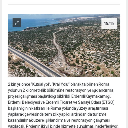
18
/18
2 bin yıl önce ‘’Kutsal yol’’, “Kral Yolu” olarak ta bilinen Roma
yolunun 2 kilometrelik bölümüne restorasyon ve ışıklandırma
projesi çalışması başlatıldığı bildirildi. Erdemli Kaymakamlığı,
Erdemli Belediyesi ve Erdemli Ticaret ve Sanayi Odası (ETSO)
başkanlığının katkıları ile Roma yolunda yüzey araştırması
yapılarak çevresinde temizlik yapıldı ardından da turizme
kazandırılmak üzere ışıklandırma ve restorasyon çalışması
yapılacak. Projenin iki yıl içinde hizmete sunulması hedefleniyor.