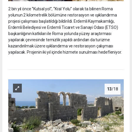
2 bin yıl önce ‘’Kutsal yol’’, “Kral Yolu” olarak ta bilinen Roma
yolunun 2 kilometrelik bölümüne restorasyon ve ışıklandırma
projesi çalışması başlatıldığı bildirildi. Erdemli Kaymakamlığı,
Erdemli Belediyesi ve Erdemli Ticaret ve Sanayi Odası (ETSO)
başkanlığının katkıları ile Roma yolunda yüzey araştırması
yapılarak çevresinde temizlik yapıldı ardından da turizme
kazandırılmak üzere ışıklandırma ve restorasyon çalışması
yapılacak. Projenin iki yıl içinde hizmete sunulması hedefleniyor.
13
/18