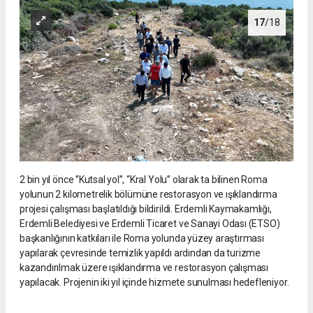
17
/18
2 bin yıl önce ‘’Kutsal yol’’, “Kral Yolu” olarak ta bilinen Roma
yolunun 2 kilometrelik bölümüne restorasyon ve ışıklandırma
projesi çalışması başlatıldığı bildirildi. Erdemli Kaymakamlığı,
Erdemli Belediyesi ve Erdemli Ticaret ve Sanayi Odası (ETSO)
başkanlığının katkıları ile Roma yolunda yüzey araştırması
yapılarak çevresinde temizlik yapıldı ardından da turizme
kazandırılmak üzere ışıklandırma ve restorasyon çalışması
yapılacak. Projenin iki yıl içinde hizmete sunulması hedefleniyor.