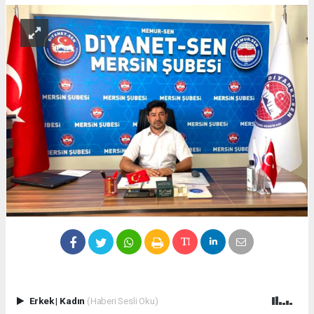
Erkek
|
Kadın
(Haberi Sesli Oku)