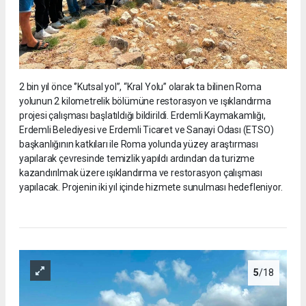
2 bin yıl önce ‘’Kutsal yol’’, “Kral Yolu” olarak ta bilinen Roma
yolunun 2 kilometrelik bölümüne restorasyon ve ışıklandırma
projesi çalışması başlatıldığı bildirildi. Erdemli Kaymakamlığı,
Erdemli Belediyesi ve Erdemli Ticaret ve Sanayi Odası (ETSO)
başkanlığının katkıları ile Roma yolunda yüzey araştırması
yapılarak çevresinde temizlik yapıldı ardından da turizme
kazandırılmak üzere ışıklandırma ve restorasyon çalışması
yapılacak. Projenin iki yıl içinde hizmete sunulması hedefleniyor.
5
/18