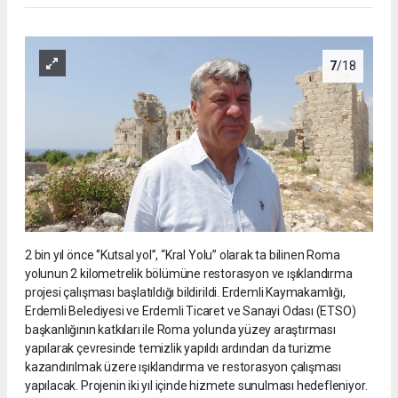
7
/18
2 bin yıl önce ‘’Kutsal yol’’, “Kral Yolu” olarak ta bilinen Roma
yolunun 2 kilometrelik bölümüne restorasyon ve ışıklandırma
projesi çalışması başlatıldığı bildirildi. Erdemli Kaymakamlığı,
Erdemli Belediyesi ve Erdemli Ticaret ve Sanayi Odası (ETSO)
başkanlığının katkıları ile Roma yolunda yüzey araştırması
yapılarak çevresinde temizlik yapıldı ardından da turizme
kazandırılmak üzere ışıklandırma ve restorasyon çalışması
yapılacak. Projenin iki yıl içinde hizmete sunulması hedefleniyor.