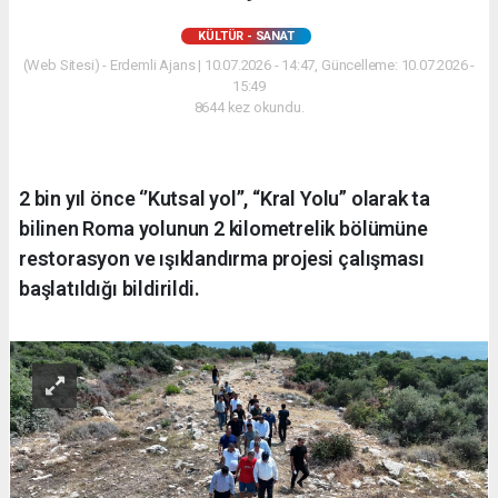
KÜLTÜR - SANAT
(Web Sitesi) - Erdemli Ajans | 10.07.2026 - 14:47, Güncelleme: 10.07.2026 -
15:49
8644 kez okundu.
2 bin yıl önce ‘’Kutsal yol’’, “Kral Yolu” olarak ta
bilinen Roma yolunun 2 kilometrelik bölümüne
restorasyon ve ışıklandırma projesi çalışması
başlatıldığı bildirildi.