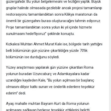
güzergahıdır. Bu yolun belgelemesini ve tezliğini yaptık. Büyük
gruplar halinde olmasada gezilebilir ancak projesi tamamlanıp
restorasyonu tamamlandıktan sonra Kilikya maratonun da
önemli bir güzergahını burası oluşturacağını tahmin ediyoruz.
Proje tamamlandıktan sonra yolun iki yıl içinde hizmete
sunulmasını hedefliyoruz’’ şeklinde konuştu.
Kızkalesi Muhtarı Ahmet Murat Kale ise, bölgede tarih yattığını
belli bölümünün gün yüzüne çıkartıldığını yüzde 70’lik
bölümünün ise durduğunu söyledi.
Yüzey araştırması yapılarak gün yüzüne çıkartılan Roma
yolunun buradan Uzuncaburç ve Adamkayalara kadar
uzandığını kaydeden Kale, ‘’Bu yolun açılması bir başlanıç
olmasını diliyor katkı sunan ve önderlik edenlere teşekkür
ederim’’ dedi.
Ayaş mahalle muhtarı Bayram Kurt da Roma yolunun
açılmasını sağlayan herkese teşekkür ettiklerini belirtti.