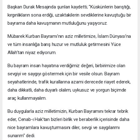
Başkan Durak Mesajında şunları kaydetti; "Küskünlerin barıştığı,
kırgınlıkların sona erdiği, uzaktakilerin sevdiklerine kavuştuğu bir
bayrama daha kavuşmanın mutluluğunu yaşıyoruz.
Mübarek Kurban Bayramı’nın aziz milletimize, İslam Dünyası’na
ve tüm insanlığa barış huzur ve mutluluk getirmesini Yüce
Allah’tan niyaz ediyorum.
Bu bayram insan hayatına verdiğimiz değeri, birbirimize olan
sevgiyi ve saygıyı göstermek için bir vesile olsun. Bayram
seyahatlerinde, trafik kurallarına azami derecede riayet ederek,
daha dikkatli, daha duyarlı olalım; uykusuz ve yorgun biçimde
araç kullanmayalım.
Bu duygularla aziz milletimizin, Kurban Bayramını tekrar tebrik
eder, Cenab-ı Hak’tan bizleri birlik ve beraberlik içerisinde daha
nice bayramlara kavuşturmasını diler, sevgi ve saygılarımı
sunarım" dedi.