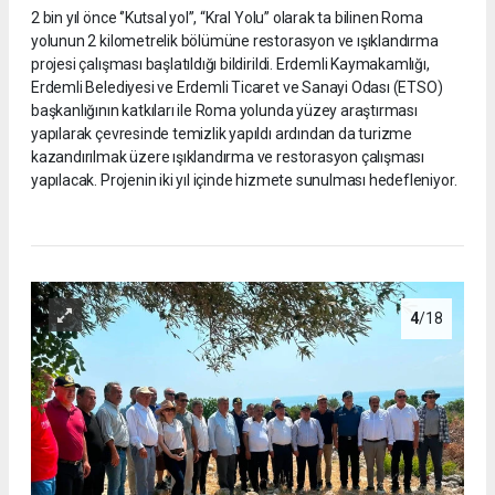
2 bin yıl önce ‘’Kutsal yol’’, “Kral Yolu” olarak ta bilinen Roma
yolunun 2 kilometrelik bölümüne restorasyon ve ışıklandırma
projesi çalışması başlatıldığı bildirildi. Erdemli Kaymakamlığı,
Erdemli Belediyesi ve Erdemli Ticaret ve Sanayi Odası (ETSO)
başkanlığının katkıları ile Roma yolunda yüzey araştırması
yapılarak çevresinde temizlik yapıldı ardından da turizme
kazandırılmak üzere ışıklandırma ve restorasyon çalışması
yapılacak. Projenin iki yıl içinde hizmete sunulması hedefleniyor.
4
/18