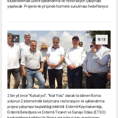
kazandırılmak üzere ışıklandırma ve restorasyon çalışması
yapılacak. Projenin iki yıl içinde hizmete sunulması hedefleniyor.
9
/18
2 bin yıl önce ‘’Kutsal yol’’, “Kral Yolu” olarak ta bilinen Roma
yolunun 2 kilometrelik bölümüne restorasyon ve ışıklandırma
projesi çalışması başlatıldığı bildirildi. Erdemli Kaymakamlığı,
Erdemli Belediyesi ve Erdemli Ticaret ve Sanayi Odası (ETSO)
başkanlığının katkıları ile Roma yolunda yüzey araştırması