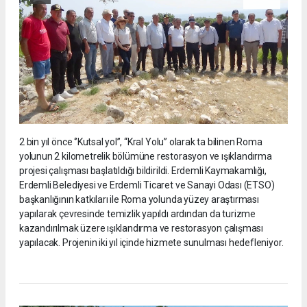
2 bin yıl önce ‘’Kutsal yol’’, “Kral Yolu” olarak ta bilinen Roma
yolunun 2 kilometrelik bölümüne restorasyon ve ışıklandırma
projesi çalışması başlatıldığı bildirildi. Erdemli Kaymakamlığı,
Erdemli Belediyesi ve Erdemli Ticaret ve Sanayi Odası (ETSO)
başkanlığının katkıları ile Roma yolunda yüzey araştırması
yapılarak çevresinde temizlik yapıldı ardından da turizme
kazandırılmak üzere ışıklandırma ve restorasyon çalışması
yapılacak. Projenin iki yıl içinde hizmete sunulması hedefleniyor.