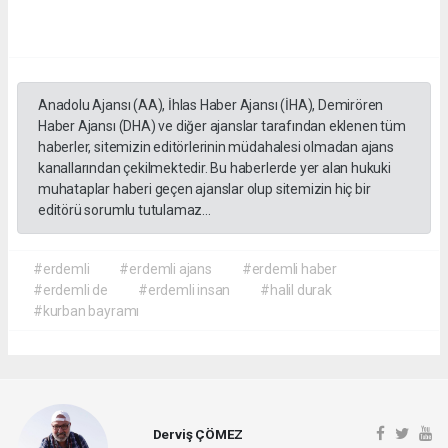
Anadolu Ajansı (AA), İhlas Haber Ajansı (İHA), Demirören
Haber Ajansı (DHA) ve diğer ajanslar tarafından eklenen tüm
haberler, sitemizin editörlerinin müdahalesi olmadan ajans
kanallarından çekilmektedir. Bu haberlerde yer alan hukuki
muhataplar haberi geçen ajanslar olup sitemizin hiç bir
editörü sorumlu tutulamaz...
#erdemli
#erdemli ajans
#erdemli haber
#erdemli de
#erdemli insan
#halil durak
#kurban bayramı
Derviş ÇÖMEZ