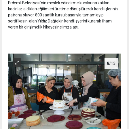
Erdemli Belediyesi’nin meslek edindirme kurslarına katılan
kadınlar, aldıkları eğitimleri üretime dönüştürerek kendi işlerinin
patronu oluyor. 800 saatlik kursu başarıyla tamamlayıp
sertifikasını alan Yıldız Dağtekin kendi işyerini kurarak ilham
veren bir girişimcilik hikayesine imza attı.
8
/13