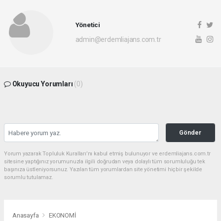
Yönetici
admin@erdemliajans.com.tr
Okuyucu Yorumları
(0)
Gönder
Yorum yazarak Topluluk Kuralları’nı kabul etmiş bulunuyor ve erdemliajans.com.tr
sitesine yaptığınız yorumunuzla ilgili doğrudan veya dolaylı tüm sorumluluğu tek
başınıza üstleniyorsunuz. Yazılan tüm yorumlardan site yönetimi hiçbir şekilde
sorumlu tutulamaz.
Anasayfa
EKONOMİ