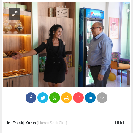
Erkek
|
Kadın
(Haberi Sesli Oku)