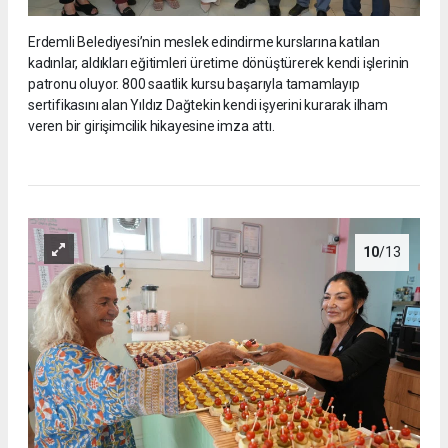
Erdemli Belediyesi’nin meslek edindirme kurslarına katılan
kadınlar, aldıkları eğitimleri üretime dönüştürerek kendi işlerinin
patronu oluyor. 800 saatlik kursu başarıyla tamamlayıp
sertifikasını alan Yıldız Dağtekin kendi işyerini kurarak ilham
veren bir girişimcilik hikayesine imza attı.
10
/13