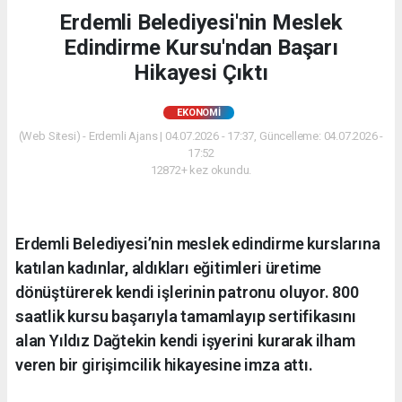
Erdemli Belediyesi'nin Meslek
Edindirme Kursu'ndan Başarı
Hikayesi Çıktı
EKONOMİ
(Web Sitesi) - Erdemli Ajans | 04.07.2026 - 17:37, Güncelleme: 04.07.2026 -
17:52
12872+ kez okundu.
Erdemli Belediyesi’nin meslek edindirme kurslarına
katılan kadınlar, aldıkları eğitimleri üretime
dönüştürerek kendi işlerinin patronu oluyor. 800
saatlik kursu başarıyla tamamlayıp sertifikasını
alan Yıldız Dağtekin kendi işyerini kurarak ilham
veren bir girişimcilik hikayesine imza attı.