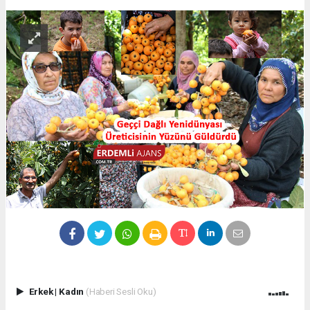
Erkek
|
Kadın
(Haberi Sesli Oku)