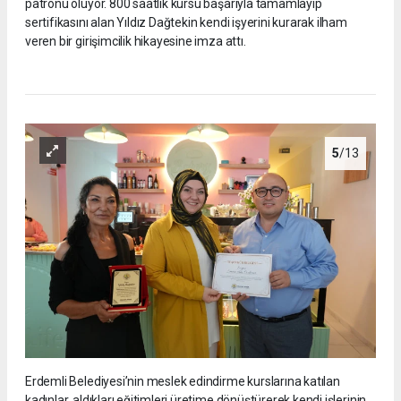
patronu oluyor. 800 saatlik kursu başarıyla tamamlayıp
sertifikasını alan Yıldız Dağtekin kendi işyerini kurarak ilham
veren bir girişimcilik hikayesine imza attı.
5
/13
Erdemli Belediyesi’nin meslek edindirme kurslarına katılan
kadınlar, aldıkları eğitimleri üretime dönüştürerek kendi işlerinin