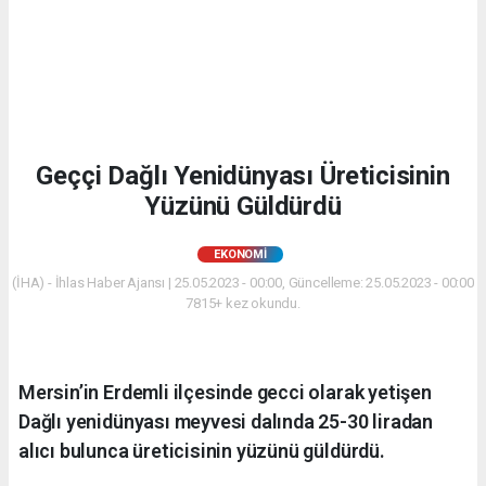
Geççi Dağlı Yenidünyası Üreticisinin
Yüzünü Güldürdü
EKONOMİ
(İHA) - İhlas Haber Ajansı | 25.05.2023 - 00:00, Güncelleme: 25.05.2023 - 00:00
7815+ kez okundu.
Mersin’in Erdemli ilçesinde gecci olarak yetişen
Dağlı yenidünyası meyvesi dalında 25-30 liradan
alıcı bulunca üreticisinin yüzünü güldürdü.