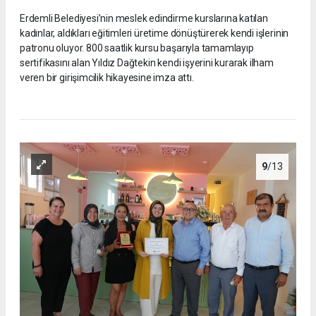
Erdemli Belediyesi’nin meslek edindirme kurslarına katılan
kadınlar, aldıkları eğitimleri üretime dönüştürerek kendi işlerinin
patronu oluyor. 800 saatlik kursu başarıyla tamamlayıp
sertifikasını alan Yıldız Dağtekin kendi işyerini kurarak ilham
veren bir girişimcilik hikayesine imza attı.
9
/13