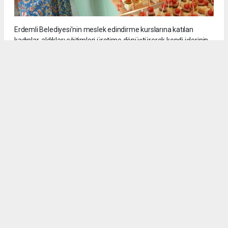
Erdemli Belediyesi’nin meslek edindirme kurslarına katılan
kadınlar, aldıkları eğitimleri üretime dönüştürerek kendi işlerinin
patronu oluyor. 800 saatlik kursu başarıyla tamamlayıp
sertifikasını alan Yıldız Dağtekin kendi işyerini kurarak ilham
veren bir girişimcilik hikayesine imza attı.
11
/13