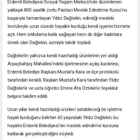
Erdemli Belediyesi Sosyal Yaşam Merkezi’nde düzenlenen
yaklaşık 800 saatlik zorlu Pastacı Meslek Edindirme Kursu’nu
başarıyla tamamlayan Yıldız Dağtekin, edindiği mesleki
tecrübeyle uzun süredir hayalini kurduğu kendi işyerini hizmete
açtı. Hem istihdama katkı sağlayan hem de diğer kadınlara
örnek olan Dağtekin, azmiyle takdir topladı.
Dağtekin'in yalnızca kendi hazırladığı ürünlerinin yer aldığı
Arpaçbahşiş Mahallesi'ndeki işletmesinin açılış kurdelesi,
Erdemli Belediye Başkanı Mustafa Kara ve ilçe protokolü
tarafından kesildi. Başkan Mustafa Kara tarafından Yıldız
Dağtekin'e ve usta öğretici Emine Ata Öztekin'e teşekkür
belgesi takdim edildi.
Uzun yıllar kendi hazırladığı ürünleri satabileceği bir işletme
hayali kurduğunu belirten 60 yaşındaki Yıldız Dağtekin, bu
hayalini Erdemli Belediyesi'nin meslek edindirme kursuna
katılarak gerçekleştirdiğini söyledi.