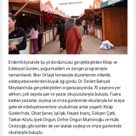
Erdemli ilçesinde bu yıl dördüncüsü gerçekleştirilen Kitap ve
Edebiyat Günleri, yoğun katılım ve zengin programıyla
tamamlandı. İlber Ortaylı temasıyla düzenlenen etkinlik,
edebiyatseverlerden büyük ilgi gördü. Dr. Devlet Bahçeli
Meydanı’nda gerçekleştirilen organizasyonda 70 yayınevi yer
alırken, çok sayıda şair ve yazar okuyucularıyla buluştu. Fuara
katılan yazarlar, söyleşi ve imza günlerinde okurlarıyla bir araya
gelerek edebiyatseverlere unutulmaz anlar yaşattı. Kitap
Günleri’nde, Cihat Şener, Işıl Işık, Hayati İnanç, Gökçen Çatlı,
Tarkan Köylü, İpek Ongun, Defne Ongun Müminoğlu ve Hulki
Cevizoğlu gibi isimler de yer alarak söyleşi ve imza günlerinde
okurlarıyla buluştu.