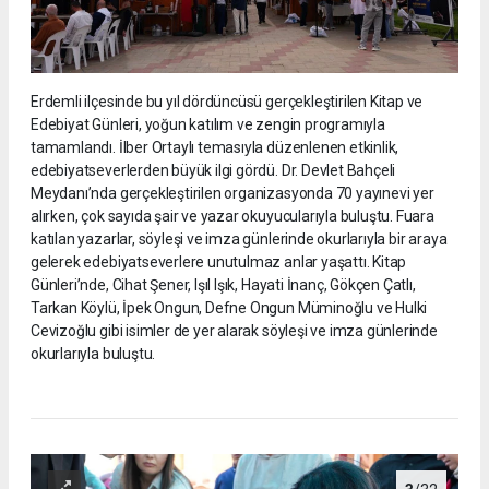
Erdemli ilçesinde bu yıl dördüncüsü gerçekleştirilen Kitap ve
Edebiyat Günleri, yoğun katılım ve zengin programıyla
tamamlandı. İlber Ortaylı temasıyla düzenlenen etkinlik,
edebiyatseverlerden büyük ilgi gördü. Dr. Devlet Bahçeli
Meydanı’nda gerçekleştirilen organizasyonda 70 yayınevi yer
alırken, çok sayıda şair ve yazar okuyucularıyla buluştu. Fuara
katılan yazarlar, söyleşi ve imza günlerinde okurlarıyla bir araya
gelerek edebiyatseverlere unutulmaz anlar yaşattı. Kitap
Günleri’nde, Cihat Şener, Işıl Işık, Hayati İnanç, Gökçen Çatlı,
Tarkan Köylü, İpek Ongun, Defne Ongun Müminoğlu ve Hulki
Cevizoğlu gibi isimler de yer alarak söyleşi ve imza günlerinde
okurlarıyla buluştu.