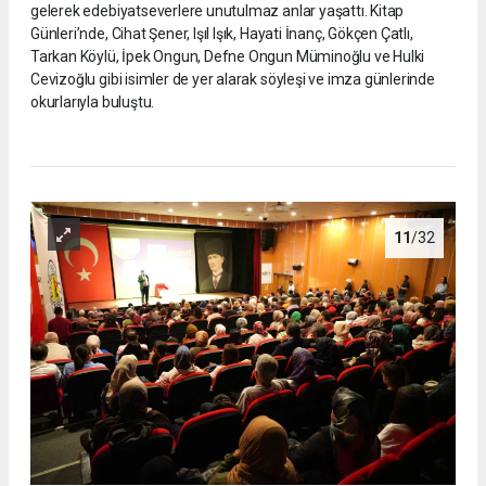
gelerek edebiyatseverlere unutulmaz anlar yaşattı. Kitap
Günleri’nde, Cihat Şener, Işıl Işık, Hayati İnanç, Gökçen Çatlı,
Tarkan Köylü, İpek Ongun, Defne Ongun Müminoğlu ve Hulki
Cevizoğlu gibi isimler de yer alarak söyleşi ve imza günlerinde
okurlarıyla buluştu.
11
/32