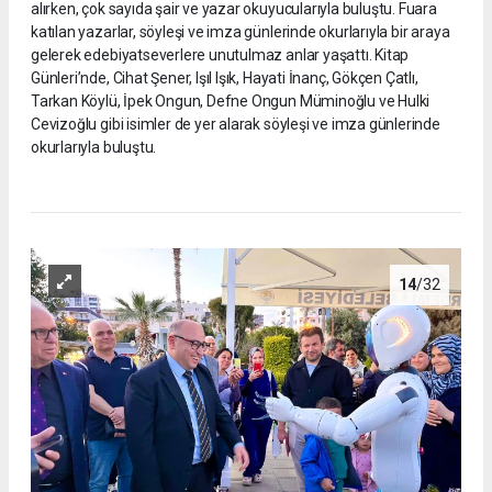
alırken, çok sayıda şair ve yazar okuyucularıyla buluştu. Fuara
katılan yazarlar, söyleşi ve imza günlerinde okurlarıyla bir araya
gelerek edebiyatseverlere unutulmaz anlar yaşattı. Kitap
Günleri’nde, Cihat Şener, Işıl Işık, Hayati İnanç, Gökçen Çatlı,
Tarkan Köylü, İpek Ongun, Defne Ongun Müminoğlu ve Hulki
Cevizoğlu gibi isimler de yer alarak söyleşi ve imza günlerinde
okurlarıyla buluştu.
14
/32