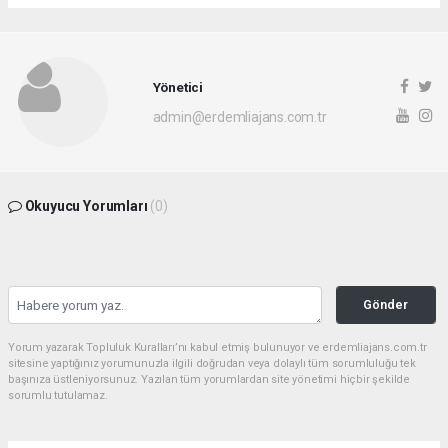
Yönetici
admin@erdemliajans.com.tr
Okuyucu Yorumları
(0)
Gönder
Yorum yazarak Topluluk Kuralları’nı kabul etmiş bulunuyor ve erdemliajans.com.tr
sitesine yaptığınız yorumunuzla ilgili doğrudan veya dolaylı tüm sorumluluğu tek
başınıza üstleniyorsunuz. Yazılan tüm yorumlardan site yönetimi hiçbir şekilde
sorumlu tutulamaz.