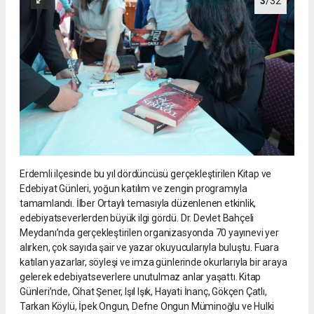
3
/32
Erdemli ilçesinde bu yıl dördüncüsü gerçekleştirilen Kitap ve
Edebiyat Günleri, yoğun katılım ve zengin programıyla
tamamlandı. İlber Ortaylı temasıyla düzenlenen etkinlik,
edebiyatseverlerden büyük ilgi gördü. Dr. Devlet Bahçeli
Meydanı’nda gerçekleştirilen organizasyonda 70 yayınevi yer
alırken, çok sayıda şair ve yazar okuyucularıyla buluştu. Fuara
katılan yazarlar, söyleşi ve imza günlerinde okurlarıyla bir araya
gelerek edebiyatseverlere unutulmaz anlar yaşattı. Kitap
Günleri’nde, Cihat Şener, Işıl Işık, Hayati İnanç, Gökçen Çatlı,
Tarkan Köylü, İpek Ongun, Defne Ongun Müminoğlu ve Hulki