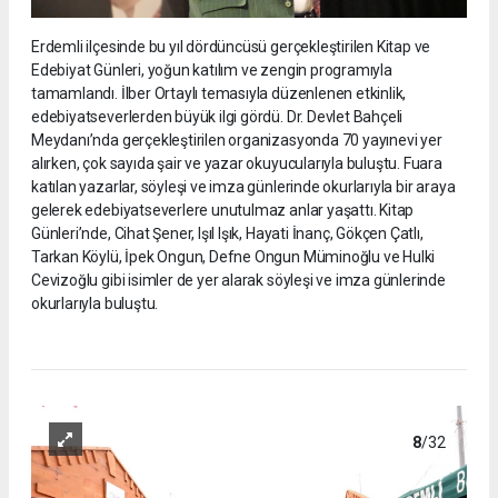
Erdemli ilçesinde bu yıl dördüncüsü gerçekleştirilen Kitap ve
Edebiyat Günleri, yoğun katılım ve zengin programıyla
tamamlandı. İlber Ortaylı temasıyla düzenlenen etkinlik,
edebiyatseverlerden büyük ilgi gördü. Dr. Devlet Bahçeli
Meydanı’nda gerçekleştirilen organizasyonda 70 yayınevi yer
alırken, çok sayıda şair ve yazar okuyucularıyla buluştu. Fuara
katılan yazarlar, söyleşi ve imza günlerinde okurlarıyla bir araya
gelerek edebiyatseverlere unutulmaz anlar yaşattı. Kitap
Günleri’nde, Cihat Şener, Işıl Işık, Hayati İnanç, Gökçen Çatlı,
Tarkan Köylü, İpek Ongun, Defne Ongun Müminoğlu ve Hulki
Cevizoğlu gibi isimler de yer alarak söyleşi ve imza günlerinde
okurlarıyla buluştu.
8
/32