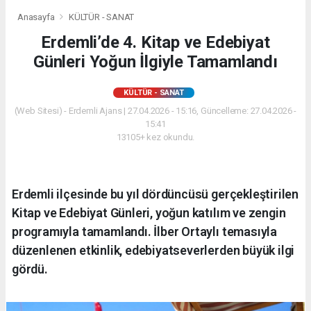
Anasayfa
KÜLTÜR - SANAT
Erdemli’de 4. Kitap ve Edebiyat
Günleri Yoğun İlgiyle Tamamlandı
KÜLTÜR - SANAT
(Web Sitesi) - Erdemli Ajans | 27.04.2026 - 15:16, Güncelleme: 27.04.2026 -
15:41
13105+ kez okundu.
Erdemli ilçesinde bu yıl dördüncüsü gerçekleştirilen
Kitap ve Edebiyat Günleri, yoğun katılım ve zengin
programıyla tamamlandı. İlber Ortaylı temasıyla
düzenlenen etkinlik, edebiyatseverlerden büyük ilgi
gördü.