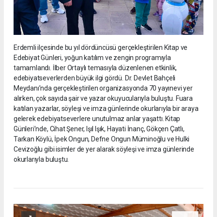
Erdemli ilçesinde bu yıl dördüncüsü gerçekleştirilen Kitap ve
Edebiyat Günleri, yoğun katılım ve zengin programıyla
tamamlandı. İlber Ortaylı temasıyla düzenlenen etkinlik,
edebiyatseverlerden büyük ilgi gördü. Dr. Devlet Bahçeli
Meydanı’nda gerçekleştirilen organizasyonda 70 yayınevi yer
alırken, çok sayıda şair ve yazar okuyucularıyla buluştu. Fuara
katılan yazarlar, söyleşi ve imza günlerinde okurlarıyla bir araya
gelerek edebiyatseverlere unutulmaz anlar yaşattı. Kitap
Günleri’nde, Cihat Şener, Işıl Işık, Hayati İnanç, Gökçen Çatlı,
Tarkan Köylü, İpek Ongun, Defne Ongun Müminoğlu ve Hulki
Cevizoğlu gibi isimler de yer alarak söyleşi ve imza günlerinde
okurlarıyla buluştu.