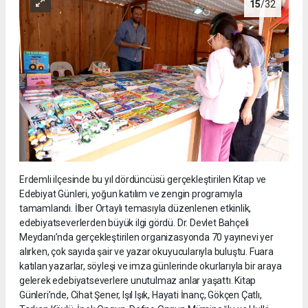
15
/32
Erdemli ilçesinde bu yıl dördüncüsü gerçekleştirilen Kitap ve
Edebiyat Günleri, yoğun katılım ve zengin programıyla
tamamlandı. İlber Ortaylı temasıyla düzenlenen etkinlik,
edebiyatseverlerden büyük ilgi gördü. Dr. Devlet Bahçeli
Meydanı’nda gerçekleştirilen organizasyonda 70 yayınevi yer
alırken, çok sayıda şair ve yazar okuyucularıyla buluştu. Fuara
katılan yazarlar, söyleşi ve imza günlerinde okurlarıyla bir araya
gelerek edebiyatseverlere unutulmaz anlar yaşattı. Kitap
Günleri’nde, Cihat Şener, Işıl Işık, Hayati İnanç, Gökçen Çatlı,