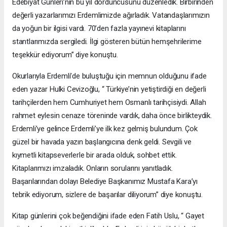
Edebiyat Günleri’nin bu yıl dördüncüsünü düzenledik. Birbirinden
değerli yazarlarımızı Erdemlimizde ağırladık. Vatandaşlarımızın
da yoğun bir ilgisi vardı. 70’den fazla yayınevi kitaplarını
stantlarımızda sergiledi. İlgi gösteren bütün hemşehrilerime
teşekkür ediyorum” diye konuştu.
Okurlarıyla Erdemli’de buluştuğu için memnun olduğunu ifade
eden yazar Hulki Cevizoğlu, “ Türkiye’nin yetiştirdiği en değerli
tarihçilerden hem Cumhuriyet hem Osmanlı tarihçisiydi. Allah
rahmet eylesin cenaze töreninde vardık, daha önce birlikteydik.
Erdemli’ye gelince Erdemli’ye ilk kez gelmiş bulundum. Çok
güzel bir havada yazın başlangıcına denk geldi. Sevgili ve
kıymetli kitapseverlerle bir arada olduk, sohbet ettik.
Kitaplarımızı imzaladık. Onların sorularını yanıtladık.
Başarılarından dolayı Belediye Başkanımız Mustafa Kara’yı
tebrik ediyorum, sizlere de başarılar diliyorum” diye konuştu.
Kitap günlerini çok beğendiğini ifade eden Fatih Uslu, “ Gayet