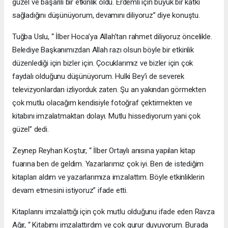
güzel ve başarılı bir etkinlik oldu. Erdemli için büyük bir katkı
sağladığını düşünüyorum, devamını diliyoruz” diye konuştu.
Tuğba Uslu, “ İlber Hoca’ya Allah’tan rahmet diliyoruz öncelikle.
Belediye Başkanımızdan Allah razı olsun böyle bir etkinlik
düzenlediği için bizler için. Çocuklarımız ve bizler için çok
faydalı olduğunu düşünüyorum. Hulki Bey’i de severek
televizyonlardan izliyorduk zaten. Şu an yakından görmekten
çok mutlu olacağım kendisiyle fotoğraf çektirmekten ve
kitabını imzalatmaktan dolayı. Mutlu hissediyorum yani çok
güzel” dedi.
Zeynep Reyhan Koştur, “ İlber Ortaylı anısına yapılan kitap
fuarına ben de geldim. Yazarlarımız çok iyi. Ben de istediğim
kitapları aldım ve yazarlarımıza imzalattım. Böyle etkinliklerin
devam etmesini istiyoruz” ifade etti.
Kitaplarını imzalattığı için çok mutlu olduğunu ifade eden Ravza
Ağır, “ Kitabımı imzalattırdım ve çok gurur duyuyorum. Burada