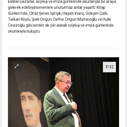
katılan yazarlar, söyleşi ve imza günlerinde okurlarıyla bir araya
gelerek edebiyatseverlere unutulmaz anlar yaşattı. Kitap
Günleri’nde, Cihat Şener, Işıl Işık, Hayati İnanç, Gökçen Çatlı,
Tarkan Köylü, İpek Ongun, Defne Ongun Müminoğlu ve Hulki
Cevizoğlu gibi isimler de yer alarak söyleşi ve imza günlerinde
okurlarıyla buluştu.
7
/32