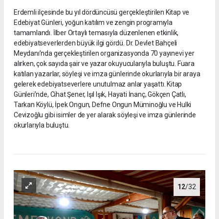
Erdemli ilçesinde bu yıl dördüncüsü gerçekleştirilen Kitap ve
Edebiyat Günleri, yoğun katılım ve zengin programıyla
tamamlandı. İlber Ortaylı temasıyla düzenlenen etkinlik,
edebiyatseverlerden büyük ilgi gördü. Dr. Devlet Bahçeli
Meydanı’nda gerçekleştirilen organizasyonda 70 yayınevi yer
alırken, çok sayıda şair ve yazar okuyucularıyla buluştu. Fuara
katılan yazarlar, söyleşi ve imza günlerinde okurlarıyla bir araya
gelerek edebiyatseverlere unutulmaz anlar yaşattı. Kitap
Günleri’nde, Cihat Şener, Işıl Işık, Hayati İnanç, Gökçen Çatlı,
Tarkan Köylü, İpek Ongun, Defne Ongun Müminoğlu ve Hulki
Cevizoğlu gibi isimler de yer alarak söyleşi ve imza günlerinde
okurlarıyla buluştu.
12
/32