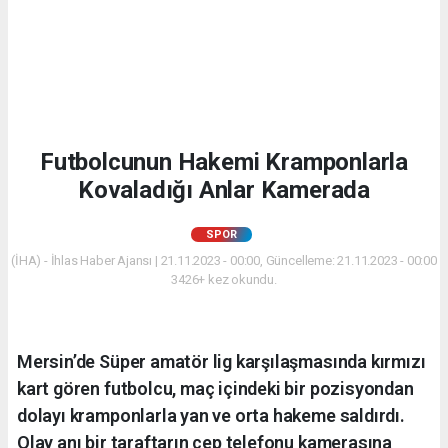
Futbolcunun Hakemi Kramponlarla
Kovaladığı Anlar Kamerada
SPOR
(İHA) - İhlas Haber Ajansı | 21.11.2023 - 00:00, Güncelleme: 21.11.2023 - 00:00
3426+ kez okundu.
Mersin’de Süper amatör lig karşılaşmasında kırmızı
kart gören futbolcu, maç içindeki bir pozisyondan
dolayı kramponlarla yan ve orta hakeme saldırdı.
Olay anı bir taraftarın cep telefonu kamerasına