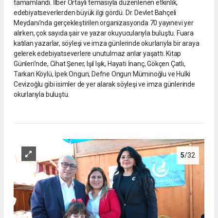
tamamlandı. İlber Ortaylı temasıyla düzenlenen etkinlik,
edebiyatseverlerden büyük ilgi gördü. Dr. Devlet Bahçeli
Meydanı’nda gerçekleştirilen organizasyonda 70 yayınevi yer
alırken, çok sayıda şair ve yazar okuyucularıyla buluştu. Fuara
katılan yazarlar, söyleşi ve imza günlerinde okurlarıyla bir araya
gelerek edebiyatseverlere unutulmaz anlar yaşattı. Kitap
Günleri’nde, Cihat Şener, Işıl Işık, Hayati İnanç, Gökçen Çatlı,
Tarkan Köylü, İpek Ongun, Defne Ongun Müminoğlu ve Hulki
Cevizoğlu gibi isimler de yer alarak söyleşi ve imza günlerinde
okurlarıyla buluştu.
5
/32