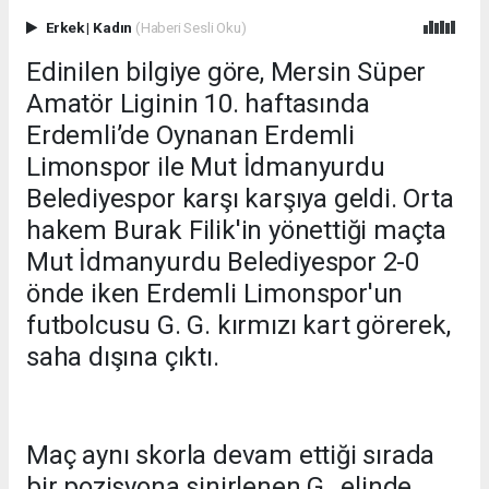
Erkek
|
Kadın
(Haberi Sesli Oku)
Edinilen bilgiye göre, Mersin Süper
Amatör Liginin 10. haftasında
Erdemli’de Oynanan Erdemli
Limonspor ile Mut İdmanyurdu
Belediyespor karşı karşıya geldi. Orta
hakem Burak Filik'in yönettiği maçta
Mut İdmanyurdu Belediyespor 2-0
önde iken Erdemli Limonspor'un
futbolcusu G. G. kırmızı kart görerek,
saha dışına çıktı.
Maç aynı skorla devam ettiği sırada
bir pozisyona sinirlenen G., elinde