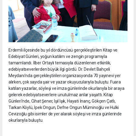
Erdemli ilçesinde bu yıl dördüncüsü gerçekleştirilen Kitap ve
Edebiyat Günleri, yoğun katılım ve zengin programıyla
tamamlandı. İlber Ortaylı temasıyla düzenlenen etkinlik,
edebiyatseverlerden büyük ilgi gördü. Dr. Devlet Bahçeli
Meydanı’nda gerçekleştirilen organizasyonda 70 yayınevi yer
alırken, çok sayıda şair ve yazar okuyucularıyla buluştu. Fuara
katılan yazarlar, söyleşi ve imza günlerinde okurlarıyla bir araya
gelerek edebiyatseverlere unutulmaz anlar yaşattı. Kitap
Günleri’nde, Cihat Şener, Işıl Işık, Hayati İnanç, Gökçen Çatlı,
Tarkan Köylü, İpek Ongun, Defne Ongun Müminoğlu ve Hulki
Cevizoğlu gibi isimler de yer alarak söyleşi ve imza günlerinde
okurlarıyla buluştu.