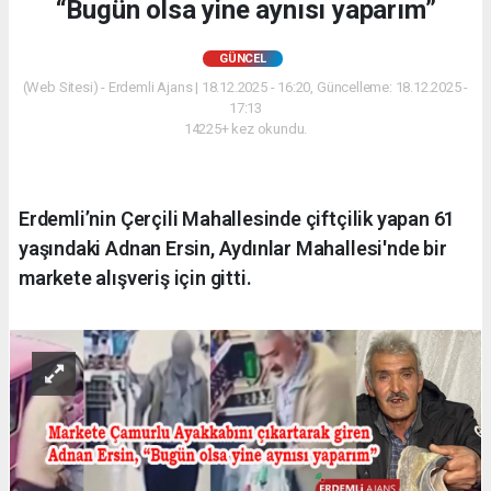
“Bugün olsa yine aynısı yaparım”
GÜNCEL
(Web Sitesi) - Erdemli Ajans | 18.12.2025 - 16:20, Güncelleme: 18.12.2025 -
17:13
14225+ kez okundu.
Erdemli’nin Çerçili Mahallesinde çiftçilik yapan 61
yaşındaki Adnan Ersin, Aydınlar Mahallesi'nde bir
markete alışveriş için gitti.