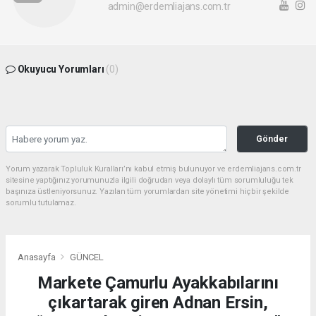
admin@erdemliajans.com.tr
Okuyucu Yorumları
(0)
Gönder
Yorum yazarak Topluluk Kuralları’nı kabul etmiş bulunuyor ve erdemliajans.com.tr
sitesine yaptığınız yorumunuzla ilgili doğrudan veya dolaylı tüm sorumluluğu tek
başınıza üstleniyorsunuz. Yazılan tüm yorumlardan site yönetimi hiçbir şekilde
sorumlu tutulamaz.
Anasayfa
GÜNCEL
Markete Çamurlu Ayakkabılarını
çıkartarak giren Adnan Ersin,