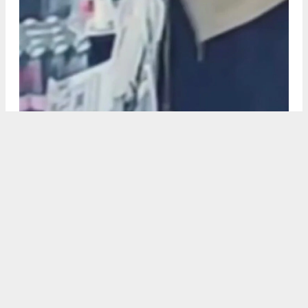
Erdemli’nin Çerçili Mahallesinde çiftçilik yapan 61 yaşındaki
Adnan Ersin, Aydınlar Mahallesi'nde bir markete alışveriş için
gitti. Çamurlu olan ayakkabısını kapının önünde çıkararak içeri
çorapla giren Ersin, alışveriş yaptıktan sonra marketten ayrıldı.