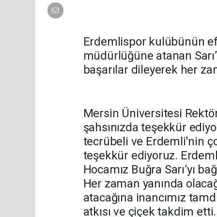
Erdemlispor kulübünün e
müdürlüğüne atanan Sarı’y
başarılar dileyerek her zam
Mersin Üniversitesi Rektör
şahsınızda teşekkür ediyor
tecrübeli ve Erdemli'nin ço
teşekkür ediyoruz. Erdemli
Hocamız Buğra Sarı’yı bağ
Her zaman yanında olacağı
atacağına inancımız tamdır
atkısı ve çiçek takdim etti.