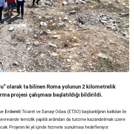
 Yolu” olarak ta bilinen Roma yolunun 2 kilometrelik
a projesi çalışması başlatıldığı bildirildi.
 ve
Erdemli
Ticaret ve Sanayi Odası (ETSO) başkanlığının katkıları ile
evresinde temizlik yapıldı ardından da turizme kazandırılmak üzere
cak. Projenin iki yıl içinde hizmete sunulması hedefleniyor.