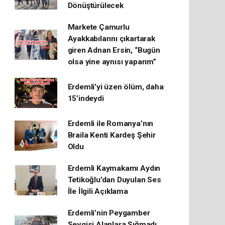
Dönüştürülecek
Markete Çamurlu
Ayakkabılarını çıkartarak
giren Adnan Ersin, “Bugün
olsa yine aynısı yaparım”
Erdemli’yi üzen ölüm, daha
15’indeydi
Erdemli ile Romanya’nın
Braila Kenti Kardeş Şehir
Oldu
Erdemli Kaymakamı Aydın
Tetikoğlu’dan Duyulan Ses
İle İlgili Açıklama
Erdemli’nin Peygamber
Sevgisi Alanlara Sığmadı,