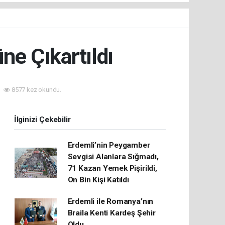
üne Çıkartıldı
8577 kez okundu.
İlginizi Çekebilir
Erdemli’nin Peygamber
Sevgisi Alanlara Sığmadı,
71 Kazan Yemek Pişirildi,
On Bin Kişi Katıldı
Erdemli ile Romanya’nın
Braila Kenti Kardeş Şehir
Oldu