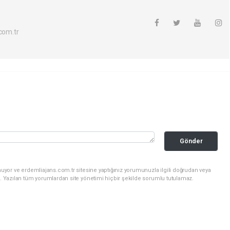
com.tr
Gönder
uyor ve erdemliajans.com.tr sitesine yaptığınız yorumunuzla ilgili doğrudan veya
. Yazılan tüm yorumlardan site yönetimi hiçbir şekilde sorumlu tutulamaz.