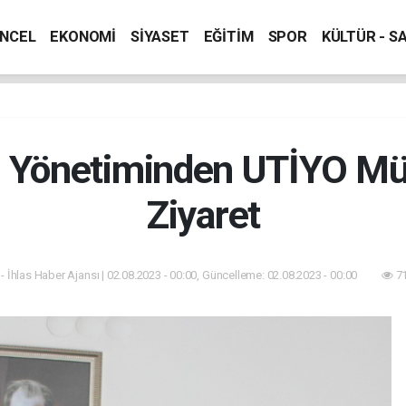
NCEL
EKONOMİ
SİYASET
EĞİTİM
SPOR
KÜLTÜR - S
 Yönetiminden UTİYO Mü
Ziyaret
- İhlas Haber Ajansı | 02.08.2023 - 00:00, Güncelleme: 02.08.2023 - 00:00
71