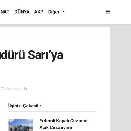
ANAT
DÜNYA
AKP
Diğer
dürü Sarı’ya
72+ kez okundu.
İlginizi Çekebilir
Erdemli Kapalı Cezaevi
Açık Cezaevine